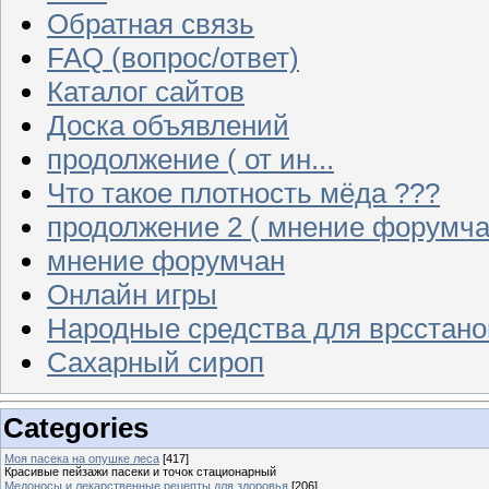
Обратная связь
FAQ (вопрос/ответ)
Каталог сайтов
Доска объявлений
продолжение ( от ин...
Что такое плотность мёда ???
продолжение 2 ( мнение форумча
мнение форумчан
Онлайн игры
Народные средства для врсстан
Сахарный сироп
Categories
Моя пасека на опушке леса
[417]
Красивые пейзажи пасеки и точок стационарный
Медоносы и лекарственные рецепты для здоровья
[206]