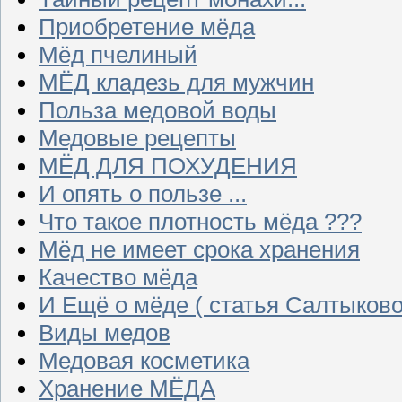
Приобретение мёда
Мёд пчелиный
МЁД кладезь для мужчин
Польза медовой воды
Медовые рецепты
МЁД ДЛЯ ПОХУДЕНИЯ
И опять о пользе ...
Что такое плотность мёда ???
Мёд не имеет срока хранения
Качество мёда
И Ещё о мёде ( статья Салтыково
Виды медов
Медовая косметика
Хранение МЁДА