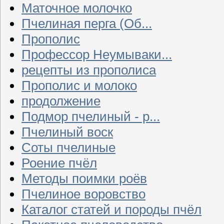
Маточное молочко
Пчелиная перга (Об...
Прополис
Профессор Неумываки...
рецепты из прополиса
Прополис и молоко
продолжение
Подмор пчелиный - р...
Пчелиный воск
Соты пчелиные
Роение пчёл
Методы поимки роёв
Пчелиное воровство
Каталог статей и породы пчёл