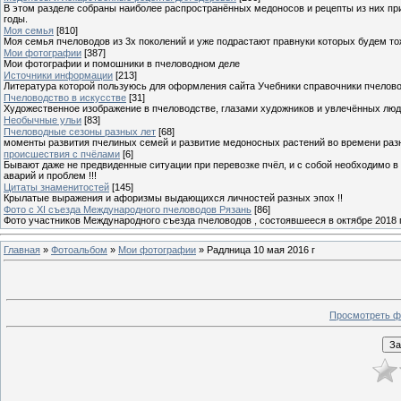
В этом разделе собраны наиболее распространённых медоносов и рецепты из них пр
годы.
Моя семья
[810]
Моя семья пчеловодов из 3х поколений и уже подрастают правнуки которых будем то
Мои фотографии
[387]
Мои фотографии и помошники в пчеловодном деле
Источники информации
[213]
Литература которой пользуюсь для оформления сайта Учебники справочники пчелов
Пчеловодство в искусстве
[31]
Художественное изображение в пчеловодстве, глазами художников и увлечённых лю
Необычные ульи
[83]
Пчеловодные сезоны разных лет
[68]
моменты развития пчелиных семей и развитие медоносных растений во времени разны
происшествия с пчёлами
[6]
Бывают даже не предвиденные ситуации при перевозке пчёл, и с собой необходимо в
аварий и проблем !!!
Цитаты знаменитостей
[145]
Крылатые выражения и афоризмы выдающихся личностей разных эпох !!
Фото с XI съезда Международного пчеловодов Рязань
[86]
Фото участников Международного съезда пчеловодов , состоявшееся в октябре 2018 
Главная
»
Фотоальбом
»
Мои фотографии
» Радлница 10 мая 2016 г
Просмотреть ф