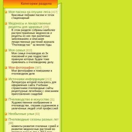
Категории раздела
Моя пасека на опушке леса
[417]
Красивые пейзажи пасеки и точок
стационарный
Медоносы и лекарственные
рецепты для здоровья
[206]
В этом разделе собраны наиболее
распространённых медоносов и
рецепты из них при различных
заболеваниях и описания
лекарственных растений журнала
"Пчеловодстао " за многие годы.
Моя семья
[810]
Моя семья пчеловодов из 3х
поколений и уже подрастают
правнуки которых будем тоже
привлекать к пчеловодному делу.
Мои фотографии
[387]
Мои фотографии и помошники в
пчеловодном деле
Источники информации
[213]
Литература которой пользуюсь для
оформления сайта Учебники
справочники пчеловодные сайты
рецептурные лечебники с описанием
приготовления снадобий
Пчеловодство в искусстве
[31]
Художественное изображение в
пчеловодстве, глазами художников и
увлечённых людей этой профессией
Необычные ульи
[83]
Пчеловодные сезоны разных лет
[68]
моменты развития пчелиных семей и
развитие медоносных растений во