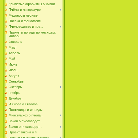
Крылатые афоризмы о жизни
Пчёлы в литературе
Медоносы лесные
Пасека и фенология
Пчеловодство и пра...
Приметы погоды по месяцам:
Январь
Февраль
Март
Апрель
Май
Июнь
Июль.
Август
Сентябрь
Октябрь
ноябрь
Декабрь.
И снова о стволов...
Пестициды и их виды
Минсельхоз о пчёла...
Закон о пчеловодст...
Закон о пчеловодст...
Проект закона о п...
Немного Юриспруденции