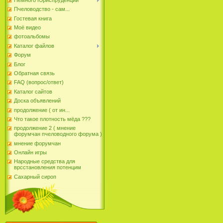
Пчеловодство - сам...
Гостевая книга
Моё видео
фотоальбомы
Каталог файлов
Форум
Блог
Обратная связь
FAQ (вопрос/ответ)
Каталог сайтов
Доска объявлений
продолжение ( от ин...
Что такое плотность мёда ???
продолжение 2 ( мнение
форумчан пчеловодного форума )
мнение форумчан
Онлайн игры
Народные средства для
врсстановления потенцим
Сахарный сироп