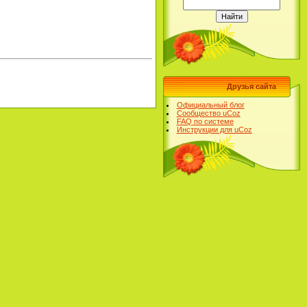
Друзья сайта
Официальный блог
Сообщество uCoz
FAQ по системе
Инструкции для uCoz