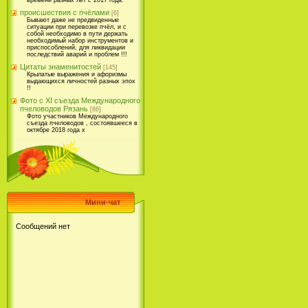
времени разных лет с 2017 года.
происшествия с пчёлами
[6]
Бывают даже не предвиденные
ситуации при перевозке пчёл, и с
собой необходимо в пути держать
необходимый набор инструментов и
приспособлений, для ликвидации
последствий аварий и проблем !!!
Цитаты знаменитостей
[145]
Крылатые выражения и афоризмы
выдающихся личностей разных эпох
!!
Фото с XI съезда Международного
пчеловодов Рязань
[86]
Фото участников Международного
съезда пчеловодов , состоявшееся в
октябре 2018 года х
Мини-чат