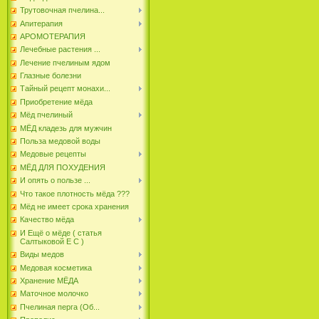
Трутовочная пчелина...
Апитерапия
АРОМОТЕРАПИЯ
Лечебные растения ...
Лечение пчелиным ядом
Глазные болезни
Тайный рецепт монахи...
Приобретение мёда
Мёд пчелиный
МЁД кладезь для мужчин
Польза медовой воды
Медовые рецепты
МЁД ДЛЯ ПОХУДЕНИЯ
И опять о пользе ...
Что такое плотность мёда ???
Мёд не имеет срока хранения
Качество мёда
И Ещё о мёде ( статья
Салтыковой Е С )
Виды медов
Медовая косметика
Хранение МЁДА
Маточное молочко
Пчелиная перга (Об...