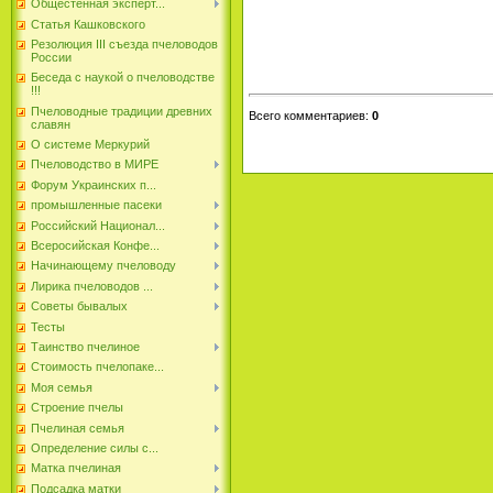
Общестенная эксперт...
Статья Кашковского
Резолюция III съезда пчеловодов
России
Беседа с наукой о пчеловодстве
!!!
Пчеловодные традиции древних
Всего комментариев
:
0
славян
О системе Меркурий
Пчеловодство в МИРЕ
Форум Украинских п...
промышленные пасеки
Российский Национал...
Всеросийская Конфе...
Начинающему пчеловоду
Лирика пчеловодов ...
Советы бывалых
Тесты
Таинство пчелиное
Стоимость пчелопаке...
Моя семья
Строение пчелы
Пчелиная семья
Определение силы с...
Матка пчелиная
Подсадка матки