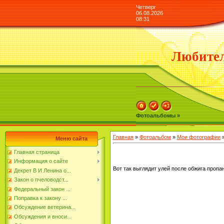
Четверг
06.08.2026
08:31
Любител
Фотоальбомы »
Главная
»
Фотоальбом
»
Мои фотографии
»
Меню сайта
Главная страница
Информация о сайте
Вот так выглядит улей после обжига пропа
Декрет В И Ленина о...
Закон о пчеловодст...
Федеральный закон ...
Поправка к закону ...
Обсуждение ветерина...
Обсуждения и вноси...