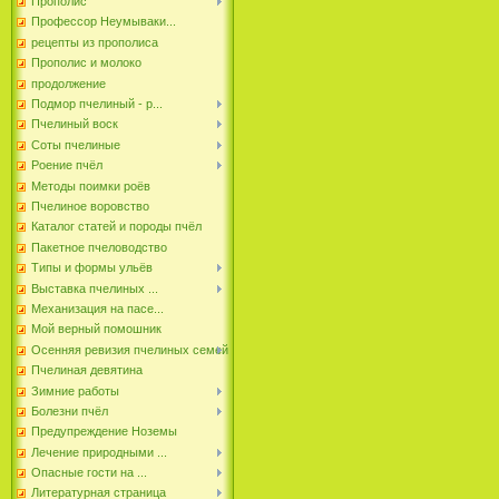
Прополис
Профессор Неумываки...
рецепты из прополиса
Прополис и молоко
продолжение
Подмор пчелиный - р...
Пчелиный воск
Соты пчелиные
Роение пчёл
Методы поимки роёв
Пчелиное воровство
Каталог статей и породы пчёл
Пакетное пчеловодство
Типы и формы ульёв
Выставка пчелиных ...
Механизация на пасе...
Мой верный помошник
Осенняя ревизия пчелиных семей
Пчелиная девятина
Зимние работы
Болезни пчёл
Предупреждение Ноземы
Лечение природными ...
Опасные гости на ...
Литературная страница