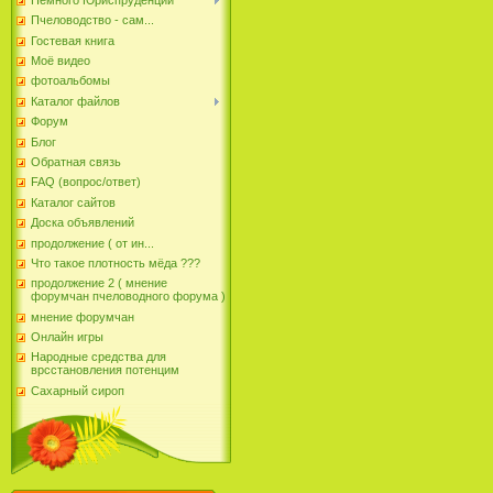
Пчеловодство - сам...
Гостевая книга
Моё видео
фотоальбомы
Каталог файлов
Форум
Блог
Обратная связь
FAQ (вопрос/ответ)
Каталог сайтов
Доска объявлений
продолжение ( от ин...
Что такое плотность мёда ???
продолжение 2 ( мнение
форумчан пчеловодного форума )
мнение форумчан
Онлайн игры
Народные средства для
врсстановления потенцим
Сахарный сироп