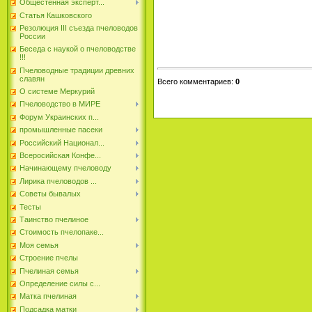
Общестенная эксперт...
Статья Кашковского
Резолюция III съезда пчеловодов
России
Беседа с наукой о пчеловодстве
!!!
Пчеловодные традиции древних
славян
Всего комментариев
:
0
О системе Меркурий
Пчеловодство в МИРЕ
Форум Украинских п...
промышленные пасеки
Российский Национал...
Всеросийская Конфе...
Начинающему пчеловоду
Лирика пчеловодов ...
Советы бывалых
Тесты
Таинство пчелиное
Стоимость пчелопаке...
Моя семья
Строение пчелы
Пчелиная семья
Определение силы с...
Матка пчелиная
Подсадка матки