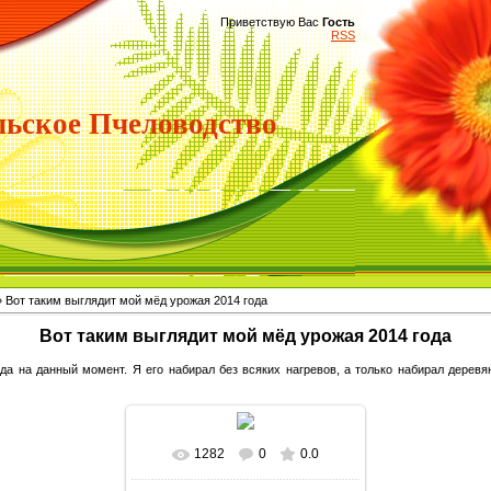
Приветствую Вас
Гость
RSS
ьское Пчеловодство
 Вот таким выглядит мой мёд урожая 2014 года
Вот таким выглядит мой мёд урожая 2014 года
да на данный момент. Я его набирал без всяких нагревов, а только набирал дерев
1282
0
0.0
В реальном размере