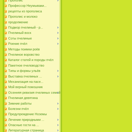
Прополис
Профессор Неумываки...
рецепты из прополиса
Прополис и молоко
продолжение
Подмор пчелиный - р...
Пчелиный воск
Соты пчелиные
Роение пчёл
Методы поимки роёв
Пчелиное воровство
Каталог статей и породы пчёл
Пакетное пчеловодство
Типы и формы ульёв
Выставка пчелиных ...
Механизация на пасе...
Мой верный помошник
Осенняя ревизия пчелиных семей
Пчелиная девятина
Зимние работы
Болезни пчёл
Предупреждение Ноземы
Лечение природными ...
Опасные гости на ...
Литературная страница