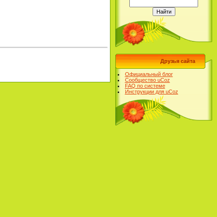
Друзья сайта
Официальный блог
Сообщество uCoz
FAQ по системе
Инструкции для uCoz