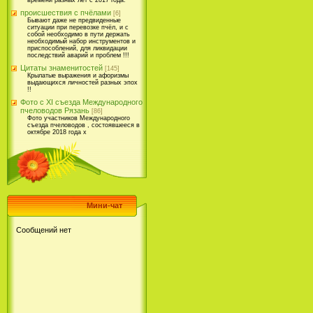
времени разных лет с 2017 года.
происшествия с пчёлами
[6]
Бывают даже не предвиденные
ситуации при перевозке пчёл, и с
собой необходимо в пути держать
необходимый набор инструментов и
приспособлений, для ликвидации
последствий аварий и проблем !!!
Цитаты знаменитостей
[145]
Крылатые выражения и афоризмы
выдающихся личностей разных эпох
!!
Фото с XI съезда Международного
пчеловодов Рязань
[86]
Фото участников Международного
съезда пчеловодов , состоявшееся в
октябре 2018 года х
Мини-чат