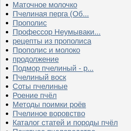
Маточное молочко
Пчелиная перга (Об...
Прополис
Профессор Неумываки...
рецепты из прополиса
Прополис и молоко
продолжение
Подмор пчелиный - р...
Пчелиный воск
Соты пчелиные
Роение пчёл
Методы поимки роёв
Пчелиное воровство
Каталог статей и породы пчёл