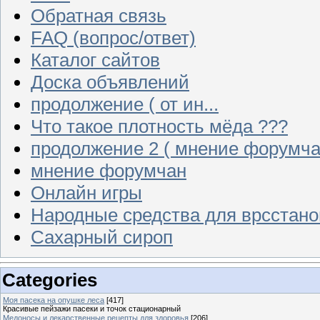
Обратная связь
FAQ (вопрос/ответ)
Каталог сайтов
Доска объявлений
продолжение ( от ин...
Что такое плотность мёда ???
продолжение 2 ( мнение форумча
мнение форумчан
Онлайн игры
Народные средства для врсстан
Сахарный сироп
Categories
Моя пасека на опушке леса
[417]
Красивые пейзажи пасеки и точок стационарный
Медоносы и лекарственные рецепты для здоровья
[206]