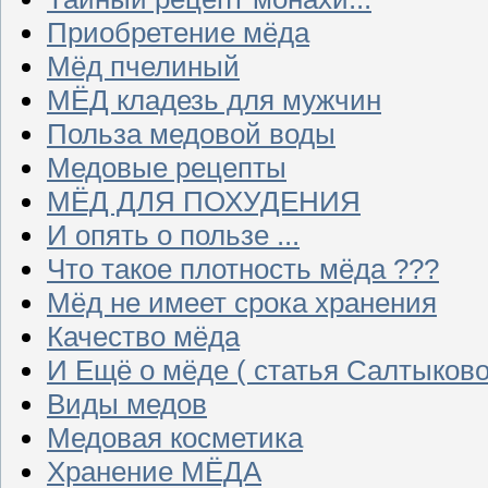
Приобретение мёда
Мёд пчелиный
МЁД кладезь для мужчин
Польза медовой воды
Медовые рецепты
МЁД ДЛЯ ПОХУДЕНИЯ
И опять о пользе ...
Что такое плотность мёда ???
Мёд не имеет срока хранения
Качество мёда
И Ещё о мёде ( статья Салтыково
Виды медов
Медовая косметика
Хранение МЁДА