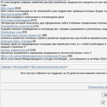
В этом разделе собраны наиболее распространённых медоносов и рецепты из них пр
годы.
Моя семья
[810]
Моя семья пчеловодов из 3х поколений и уже подрастают правнуки которых будем то
Мои фотографии
[387]
Мои фотографии и помошники в пчеловодном деле
Источники информации
[213]
Литература которой пользуюсь для оформления сайта Учебники справочники пчелов
Пчеловодство в искусстве
[31]
Художественное изображение в пчеловодстве, глазами художников и увлечённых лю
Необычные ульи
[83]
Пчеловодные сезоны разных лет
[68]
моменты развития пчелиных семей и развитие медоносных растений во времени разны
происшествия с пчёлами
[6]
Бывают даже не предвиденные ситуации при перевозке пчёл, и с собой необходимо в
аварий и проблем !!!
Цитаты знаменитостей
[145]
Крылатые выражения и афоризмы выдающихся личностей разных эпох !!
Фото с XI съезда Международного пчеловодов Рязань
[86]
Фото участников Международного съезда пчеловодов , состоявшееся в октябре 2018 
Главная
»
Фотоальбом
»
Моя пасека на опушке леса
»
Этот мусор собрался на поддонах за 10 дней использования пластин 
Просмотреть ф