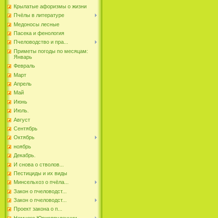
Крылатые афоризмы о жизни
Пчёлы в литературе
Медоносы лесные
Пасека и фенология
Пчеловодство и пра...
Приметы погоды по месяцам:
Январь
Февраль
Март
Апрель
Май
Июнь
Июль.
Август
Сентябрь
Октябрь
ноябрь
Декабрь.
И снова о стволов...
Пестициды и их виды
Минсельхоз о пчёла...
Закон о пчеловодст...
Закон о пчеловодст...
Проект закона о п...
Немного Юриспруденции