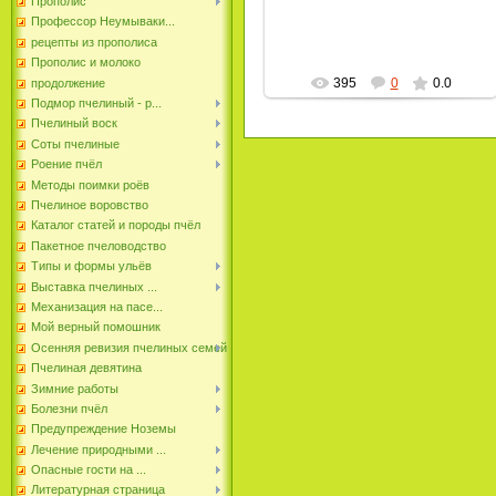
Прополис
пчеловод
Профессор Неумываки...
рецепты из прополиса
Прополис и молоко
395
0
0.0
продолжение
Подмор пчелиный - р...
Пчелиный воск
Соты пчелиные
Роение пчёл
Методы поимки роёв
Пчелиное воровство
Каталог статей и породы пчёл
Пакетное пчеловодство
Типы и формы ульёв
Выставка пчелиных ...
Механизация на пасе...
Мой верный помошник
Осенняя ревизия пчелиных семей
Пчелиная девятина
Зимние работы
Болезни пчёл
Предупреждение Ноземы
Лечение природными ...
Опасные гости на ...
Литературная страница