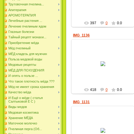
пчеловод
Трутовочная пчелина...
Апитерапия
АРОМОТЕРАПИЯ
Лечебные растения ...
397
0
0.0
Лечение пчелиным ядом
Глазные болезни
IMG_1136
Тайный рецепт монахи...
Приобретение мёда
Мёд пчелиный
МЁД кладезь для мужчин
Польза медовой воды
17.06.2022
Медовые рецепты
пчеловод
МЁД ДЛЯ ПОХУДЕНИЯ
И опять о пользе ...
Что такое плотность мёда ???
Мёд не имеет срока хранения
418
0
0.0
Качество мёда
И Ещё о мёде ( статья
Салтыковой Е С )
IMG_1131
Виды медов
Медовая косметика
Хранение МЁДА
Маточное молочко
17.06.2022
Пчелиная перга (Об...