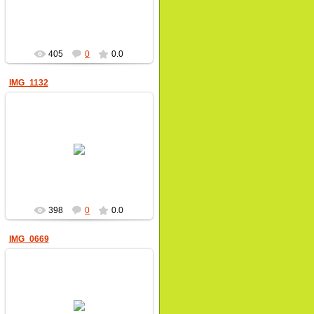
пчеловод
405
0
0.0
IMG_1132
17.06.2022
пчеловод
398
0
0.0
IMG_0669
18.01.2022