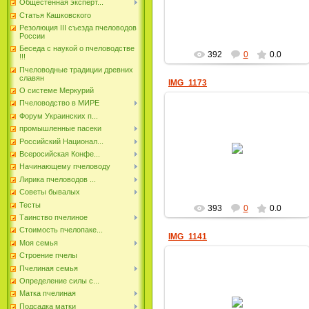
Общестенная эксперт...
пчеловод
Статья Кашковского
Резолюция III съезда пчеловодов
России
Беседа с наукой о пчеловодстве
392
0
0.0
!!!
Пчеловодные традиции древних
славян
IMG_1173
О системе Меркурий
Пчеловодство в МИРЕ
Форум Украинских п...
промышленные пасеки
17.06.2022
Российский Национал...
Всеросийская Конфе...
пчеловод
Начинающему пчеловоду
Лирика пчеловодов ...
Советы бывалых
Тесты
393
0
0.0
Таинство пчелиное
Стоимость пчелопаке...
IMG_1141
Моя семья
Строение пчелы
Пчелиная семья
Определение силы с...
17.06.2022
Матка пчелиная
Подсадка матки