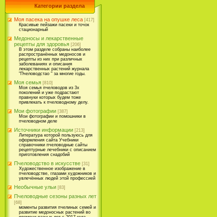
Категории раздела
Моя пасека на опушке леса
[417]
Красивые пейзажи пасеки и точок
стационарный
Медоносы и лекарственные
рецепты для здоровья
[206]
В этом разделе собраны наиболее
распространённых медоносов и
рецепты из них при различных
заболеваниях и описания
лекарственных растений журнала
"Пчеловодстао " за многие годы.
Моя семья
[810]
Моя семья пчеловодов из 3х
поколений и уже подрастают
правнуки которых будем тоже
привлекать к пчеловодному делу.
Мои фотографии
[387]
Мои фотографии и помошники в
пчеловодном деле
Источники информации
[213]
Литература которой пользуюсь для
оформления сайта Учебники
справочники пчеловодные сайты
рецептурные лечебники с описанием
приготовления снадобий
Пчеловодство в искусстве
[31]
Художественное изображение в
пчеловодстве, глазами художников и
увлечённых людей этой профессией
Необычные ульи
[83]
Пчеловодные сезоны разных лет
[68]
моменты развития пчелиных семей и
развитие медоносных растений во