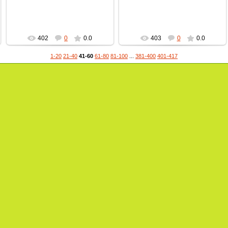
пчеловод
пчеловод
402
0
0.0
403
0
0.0
1-20
21-40
41-60
61-80
81-100
...
381-400
401-417