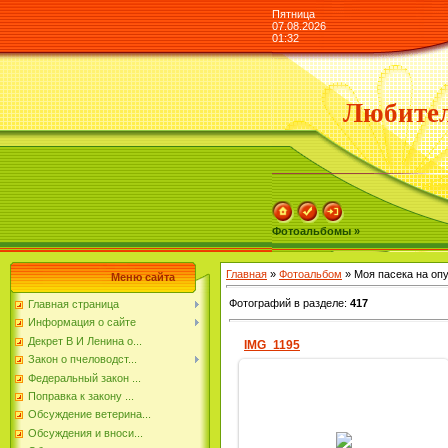
Пятница
07.08.2026
01:32
Любител
Фотоальбомы »
Главная
»
Фотоальбом
» Моя пасека на оп
Меню сайта
Фотографий в разделе
:
417
Главная страница
Информация о сайте
Декрет В И Ленина о...
IMG_1195
Закон о пчеловодст...
Федеральный закон ...
Поправка к закону ...
Обсуждение ветерина...
17.06.2022
Обсуждения и вноси...