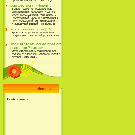
времени разных лет с 2017 года.
происшествия с пчёлами
[6]
Бывают даже не предвиденные
ситуации при перевозке пчёл, и с
собой необходимо в пути держать
необходимый набор инструментов и
приспособлений, для ликвидации
последствий аварий и проблем !!!
Цитаты знаменитостей
[145]
Крылатые выражения и афоризмы
выдающихся личностей разных эпох
!!
Фото с XI съезда Международного
пчеловодов Рязань
[86]
Фото участников Международного
съезда пчеловодов , состоявшееся в
октябре 2018 года х
Мини-чат