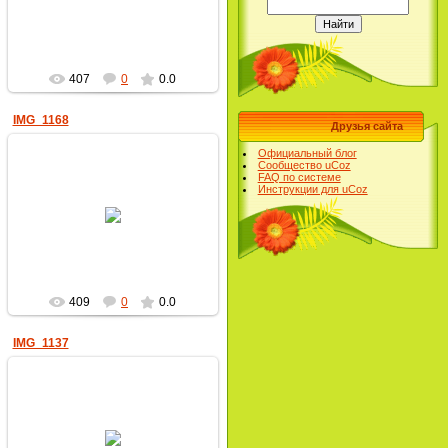
пчеловод
407
0
0.0
IMG_1168
Друзья сайта
Официальный блог
Сообщество uCoz
FAQ по системе
Инструкции для uCoz
17.06.2022
пчеловод
409
0
0.0
IMG_1137
17.06.2022