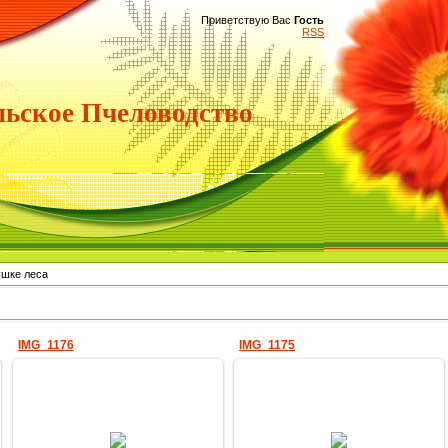
Приветствую Вас
Гость
RSS
ьское Пчеловодство
ушке леса
IMG_1176
IMG_1175
17.06.2022
17.06.2022