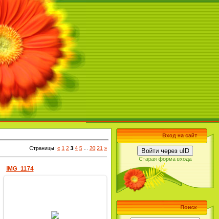
Вход на сайт
Страницы
:
«
1
2
3
4
5
...
20
21
»
Войти через uID
Старая форма входа
IMG_1174
Поиск
17.06.2022