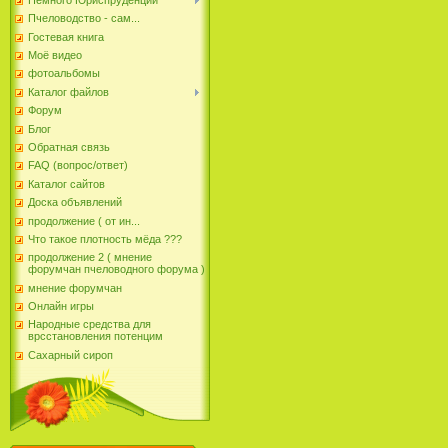
Пчеловодство - сам...
Гостевая книга
Моё видео
фотоальбомы
Каталог файлов
Форум
Блог
Обратная связь
FAQ (вопрос/ответ)
Каталог сайтов
Доска объявлений
продолжение ( от ин...
Что такое плотность мёда ???
продолжение 2 ( мнение
форумчан пчеловодного форума )
мнение форумчан
Онлайн игры
Народные средства для
врсстановления потенцим
Сахарный сироп