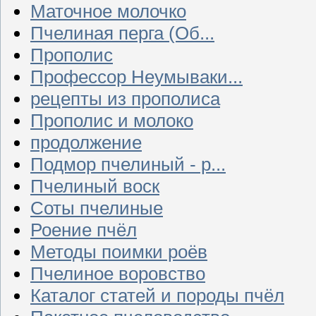
Маточное молочко
Пчелиная перга (Об...
Прополис
Профессор Неумываки...
рецепты из прополиса
Прополис и молоко
продолжение
Подмор пчелиный - р...
Пчелиный воск
Соты пчелиные
Роение пчёл
Методы поимки роёв
Пчелиное воровство
Каталог статей и породы пчёл