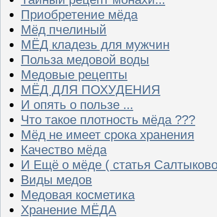
Приобретение мёда
Мёд пчелиный
МЁД кладезь для мужчин
Польза медовой воды
Медовые рецепты
МЁД ДЛЯ ПОХУДЕНИЯ
И опять о пользе ...
Что такое плотность мёда ???
Мёд не имеет срока хранения
Качество мёда
И Ещё о мёде ( статья Салтыково
Виды медов
Медовая косметика
Хранение МЁДА