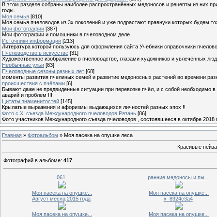
В этом разделе собраны наиболее распространённых медоносов и рецепты из них пр
годы.
Моя семья
[810]
Моя семья пчеловодов из 3х поколений и уже подрастают правнуки которых будем то
Мои фотографии
[387]
Мои фотографии и помошники в пчеловодном деле
Источники информации
[213]
Литература которой пользуюсь для оформления сайта Учебники справочники пчелов
Пчеловодство в искусстве
[31]
Художественное изображение в пчеловодстве, глазами художников и увлечённых лю
Необычные ульи
[83]
Пчеловодные сезоны разных лет
[68]
моменты развития пчелиных семей и развитие медоносных растений во времени разны
происшествия с пчёлами
[6]
Бывают даже не предвиденные ситуации при перевозке пчёл, и с собой необходимо в
аварий и проблем !!!
Цитаты знаменитостей
[145]
Крылатые выражения и афоризмы выдающихся личностей разных эпох !!
Фото с XI съезда Международного пчеловодов Рязань
[86]
Фото участников Международного съезда пчеловодов , состоявшееся в октябре 2018 
Главная
»
Фотоальбом
» Моя пасека на опушке леса
Красивые пейза
Фотографий в альбоме
:
417
061
ранние медоносы и пы...
Моя пасека на опушке...
Моя пасека на опушке...
Август месяц 2015 года
x_8924c3a4
Моя пасека на опушке...
Моя пасека на опушке...