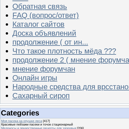
Обратная связь
FAQ (вопрос/ответ)
Каталог сайтов
Доска объявлений
продолжение ( от ин...
Что такое плотность мёда ???
продолжение 2 ( мнение форумча
мнение форумчан
Онлайн игры
Народные средства для врсстан
Сахарный сироп
Categories
Моя пасека на опушке леса
[417]
Красивые пейзажи пасеки и точок стационарный
Медоносы и лекарственные рецепты для здоровья
[206]