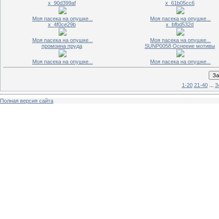
x_90d399af
x_61b05cc6
Моя пасека на опушке...
Моя пасека на опушке...
x_4f0ce29b
x_bfbd532d
Моя пасека на опушке...
Моя пасека на опушке...
промоина пруда
SUNP0058 Оснееие мотивы
Моя пасека на опушке...
Моя пасека на опушке...
1-20
21-40
...
3
Полная версия сайта