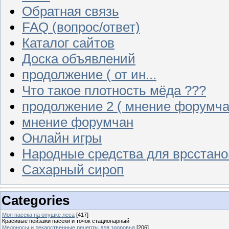
Обратная связь
FAQ (вопрос/ответ)
Каталог сайтов
Доска объявлений
продолжение ( от ин...
Что такое плотность мёда ???
продолжение 2 ( мнение форумча
мнение форумчан
Онлайн игры
Народные средства для врсстан
Сахарный сироп
Categories
Моя пасека на опушке леса
[417]
Красивые пейзажи пасеки и точок стационарный
Медоносы и лекарственные рецепты для здоровья
[206]