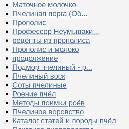
Маточное молочко
Пчелиная перга (Об...
Прополис
Профессор Неумываки...
рецепты из прополиса
Прополис и молоко
продолжение
Подмор пчелиный - р...
Пчелиный воск
Соты пчелиные
Роение пчёл
Методы поимки роёв
Пчелиное воровство
Каталог статей и породы пчёл