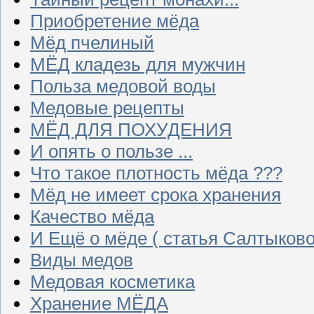
Приобретение мёда
Мёд пчелиный
МЁД кладезь для мужчин
Польза медовой воды
Медовые рецепты
МЁД ДЛЯ ПОХУДЕНИЯ
И опять о пользе ...
Что такое плотность мёда ???
Мёд не имеет срока хранения
Качество мёда
И Ещё о мёде ( статья Салтыково
Виды медов
Медовая косметика
Хранение МЁДА