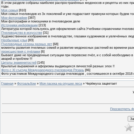
В этом разделе собраны наиболее распространённых медоносов и рецепты из них пр
годы.
Моя семья
[810]
Моя семья пчеловодов из 3х поколений и уже подрастают правнуки которых будем то
Мои фотографии
[387]
Мои фотографии и помошники в пчеловодном деле
Источники информации
[213]
Литература которой пользуюсь для оформления сайта Учебники справочники пчелов
Пчеловодство в искусстве
[31]
Художественное изображение в пчеловодстве, глазами художников и увлечённых лю
Необычные ульи
[83]
Пчеловодные сезоны разных лет
[68]
моменты развития пчелиных семей и развитие медоносных растений во времени разны
происшествия с пчёлами
[6]
Бывают даже не предвиденные ситуации при перевозке пчёл, и с собой необходимо в
аварий и проблем !!!
Цитаты знаменитостей
[145]
Крылатые выражения и афоризмы выдающихся личностей разных эпох !!
Фото с XI съезда Международного пчеловодов Рязань
[86]
Фото участников Международного съезда пчеловодов , состоявшееся в октябре 2018 
Главная
»
Фотоальбом
»
Моя пасека на опушке леса
» Черёмуха зацветает
Просмотреть ф