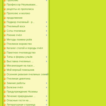
Прополис
Профессор Неумываки...
рецепты из прополиса
Прополис и молоко
продолжение
Подмор пчелиный - р...
Пчелиный воск
Соты пчелиные
Роение пчёл
Методы поимки роёв
Пчелиное воровство
Каталог статей и породы пчёл
Пакетное пчеловодство
Типы и формы ульёв
Выставка пчелиных ...
Механизация на пасе...
Мой верный помошник
Осенняя ревизия пчелиных семей
Пчелиная девятина
Зимние работы
Болезни пчёл
Предупреждение Ноземы
Лечение природными ...
Опасные гости на ...
Литературная страница