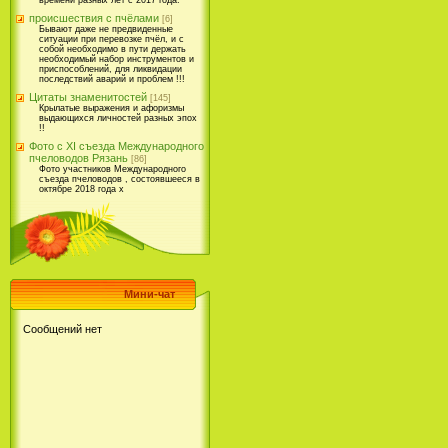
времени разных лет с 2017 года.
происшествия с пчёлами
[6]
Бывают даже не предвиденные
ситуации при перевозке пчёл, и с
собой необходимо в пути держать
необходимый набор инструментов и
приспособлений, для ликвидации
последствий аварий и проблем !!!
Цитаты знаменитостей
[145]
Крылатые выражения и афоризмы
выдающихся личностей разных эпох
!!
Фото с XI съезда Международного
пчеловодов Рязань
[86]
Фото участников Международного
съезда пчеловодов , состоявшееся в
октябре 2018 года х
Мини-чат