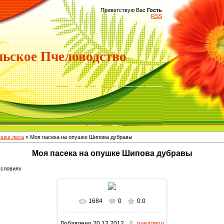
Приветствую Вас
Гость
RSS
ьское Пчеловодство
ушке леса
» Моя пасека на опушке Шипова дубравы
Моя пасека на опушке Шипова дубравы
условиях
1684
0
0.0
В реальном размере
Добавлено
20.12.2012
пчеловод