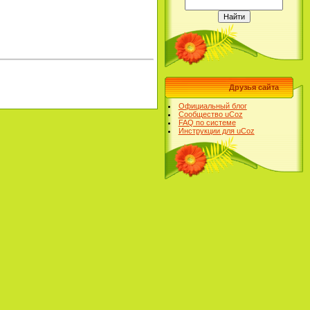
Друзья сайта
Официальный блог
Сообщество uCoz
FAQ по системе
Инструкции для uCoz