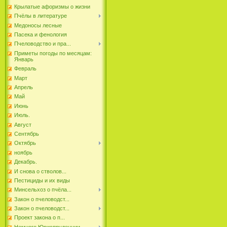
Крылатые афоризмы о жизни
Пчёлы в литературе
Медоносы лесные
Пасека и фенология
Пчеловодство и пра...
Приметы погоды по месяцам:
Январь
Февраль
Март
Апрель
Май
Июнь
Июль.
Август
Сентябрь
Октябрь
ноябрь
Декабрь.
И снова о стволов...
Пестициды и их виды
Минсельхоз о пчёла...
Закон о пчеловодст...
Закон о пчеловодст...
Проект закона о п...
Немного Юриспруденции