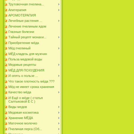
Трутовочная пчелина...
Апитерапия
АРОМОТЕРАПИЯ
Лечебные растения ...
Лечение пчелиным ядом
Глазные болезни
Тайный рецепт монахи...
Приобретение мёда
Мёд пчелиный
МЁД кладезь для мужчин
Польза медовой воды
Медовые рецепты
МЁД ДЛЯ ПОХУДЕНИЯ
И опять о пользе ...
Что такое плотность мёда ???
Мёд не имеет срока хранения
Качество мёда
И Ещё о мёде ( статья
Салтыковой Е С )
Виды медов
Медовая косметика
Хранение МЁДА
Маточное молочко
Пчелиная перга (Об...