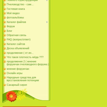
Пчеловодство - сам...
Гостевая книга
Моё видео
фотоальбомы
Каталог файлов
Форум
Блог
Обратная связь
FAQ (вопрос/ответ)
Каталог сайтов
Доска объявлений
продолжение ( от ин...
Что такое плотность мёда ???
продолжение 2 ( мнение
форумчан пчеловодного форума )
мнение форумчан
Онлайн игры
Народные средства для
врсстановления потенцим
Сахарный сироп