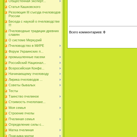
Общестенная эксперт...
Статья Кашковского
Резолюция III съезда пчеловодов
России
Беседа с наукой о пчеловодстве
!!!
Пчеловодные традиции древних
Всего комментариев
:
0
славян
О системе Меркурий
Пчеловодство в МИРЕ
Форум Украинских п...
промышленные пасеки
Российский Национал...
Всеросийская Конфе...
Начинающему пчеловоду
Лирика пчеловодов ...
Советы бывалых
Тесты
Таинство пчелиное
Стоимость пчелопаке...
Моя семья
Строение пчелы
Пчелиная семья
Определение силы с...
Матка пчелиная
Подсадка матки