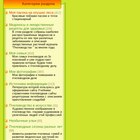
Категории раздела
Моя пасека на опушке леса
[417]
Красивые пейзажи пасеки и точок
стационарный
Медоносы и лекарственные
рецепты для здоровья
[206]
В этом разделе собраны наиболее
распространённых медоносов и
рецепты из них при различных
заболеваниях и описания
лекарственных растений журнала
"Пчеловодстао " за многие годы.
Моя семья
[810]
Моя семья пчеловодов из 3х
поколений и уже подрастают
правнуки которых будем тоже
привлекать к пчеловодному делу.
Мои фотографии
[387]
Мои фотографии и помошники в
пчеловодном деле
Источники информации
[213]
Литература которой пользуюсь для
оформления сайта Учебники
справочники пчеловодные сайты
рецептурные лечебники с описанием
приготовления снадобий
Пчеловодство в искусстве
[31]
Художественное изображение в
пчеловодстве, глазами художников и
увлечённых людей этой профессией
Необычные ульи
[83]
Пчеловодные сезоны разных лет
[68]
моменты развития пчелиных семей и
развитие медоносных растений во