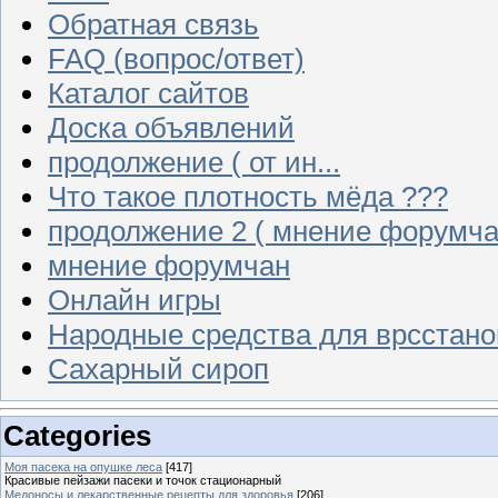
Обратная связь
FAQ (вопрос/ответ)
Каталог сайтов
Доска объявлений
продолжение ( от ин...
Что такое плотность мёда ???
продолжение 2 ( мнение форумча
мнение форумчан
Онлайн игры
Народные средства для врсстан
Сахарный сироп
Categories
Моя пасека на опушке леса
[417]
Красивые пейзажи пасеки и точок стационарный
Медоносы и лекарственные рецепты для здоровья
[206]