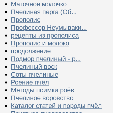
Маточное молочко
Пчелиная перга (Об...
Прополис
Профессор Неумываки...
рецепты из прополиса
Прополис и молоко
продолжение
Подмор пчелиный - р...
Пчелиный воск
Соты пчелиные
Роение пчёл
Методы поимки роёв
Пчелиное воровство
Каталог статей и породы пчёл