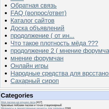
Обратная связь
FAQ (вопрос/ответ)
Каталог сайтов
Доска объявлений
продолжение ( от ин...
Что такое плотность мёда ???
продолжение 2 ( мнение форумча
мнение форумчан
Онлайн игры
Народные средства для врсстан
Сахарный сироп
Categories
Моя пасека на опушке леса
[417]
Красивые пейзажи пасеки и точок стационарный
Медоносы и лекарственные рецепты для здоровья
[206]