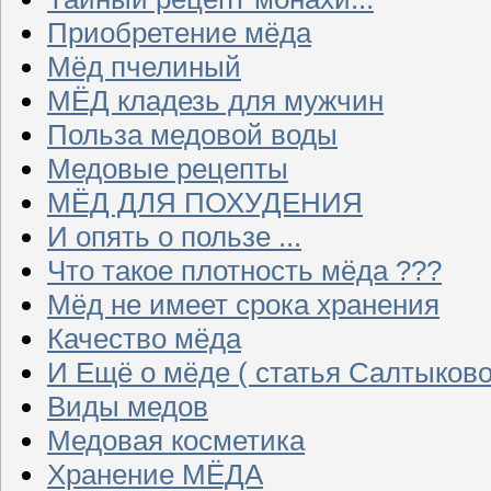
Приобретение мёда
Мёд пчелиный
МЁД кладезь для мужчин
Польза медовой воды
Медовые рецепты
МЁД ДЛЯ ПОХУДЕНИЯ
И опять о пользе ...
Что такое плотность мёда ???
Мёд не имеет срока хранения
Качество мёда
И Ещё о мёде ( статья Салтыково
Виды медов
Медовая косметика
Хранение МЁДА