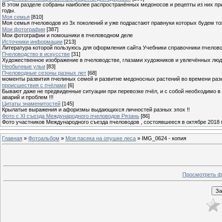
В этом разделе собраны наиболее распространённых медоносов и рецепты из них пр
годы.
Моя семья
[810]
Моя семья пчеловодов из 3х поколений и уже подрастают правнуки которых будем то
Мои фотографии
[387]
Мои фотографии и помошники в пчеловодном деле
Источники информации
[213]
Литература которой пользуюсь для оформления сайта Учебники справочники пчелов
Пчеловодство в искусстве
[31]
Художественное изображение в пчеловодстве, глазами художников и увлечённых лю
Необычные ульи
[83]
Пчеловодные сезоны разных лет
[68]
моменты развития пчелиных семей и развитие медоносных растений во времени разны
происшествия с пчёлами
[6]
Бывают даже не предвиденные ситуации при перевозке пчёл, и с собой необходимо в
аварий и проблем !!!
Цитаты знаменитостей
[145]
Крылатые выражения и афоризмы выдающихся личностей разных эпох !!
Фото с XI съезда Международного пчеловодов Рязань
[86]
Фото участников Международного съезда пчеловодов , состоявшееся в октябре 2018 
Главная
»
Фотоальбом
»
Моя пасека на опушке леса
» IMG_0624 - копия
Просмотреть ф