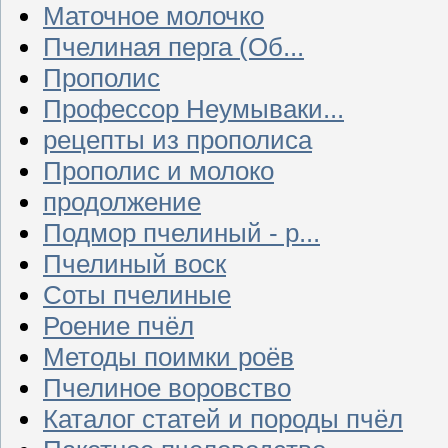
Маточное молочко
Пчелиная перга (Об...
Прополис
Профессор Неумываки...
рецепты из прополиса
Прополис и молоко
продолжение
Подмор пчелиный - р...
Пчелиный воск
Соты пчелиные
Роение пчёл
Методы поимки роёв
Пчелиное воровство
Каталог статей и породы пчёл