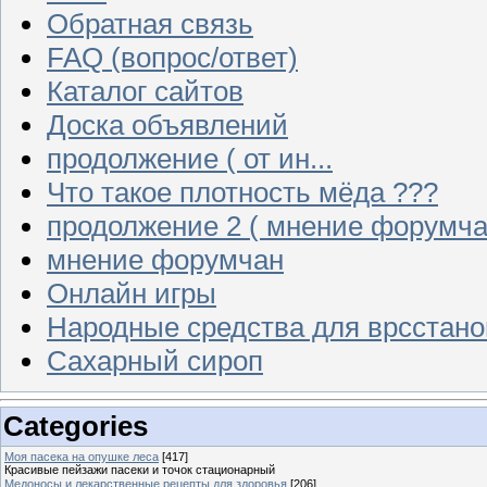
Обратная связь
FAQ (вопрос/ответ)
Каталог сайтов
Доска объявлений
продолжение ( от ин...
Что такое плотность мёда ???
продолжение 2 ( мнение форумча
мнение форумчан
Онлайн игры
Народные средства для врсстан
Сахарный сироп
Categories
Моя пасека на опушке леса
[417]
Красивые пейзажи пасеки и точок стационарный
Медоносы и лекарственные рецепты для здоровья
[206]