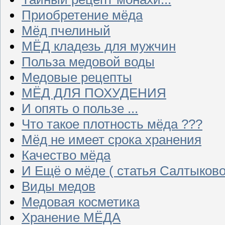
Приобретение мёда
Мёд пчелиный
МЁД кладезь для мужчин
Польза медовой воды
Медовые рецепты
МЁД ДЛЯ ПОХУДЕНИЯ
И опять о пользе ...
Что такое плотность мёда ???
Мёд не имеет срока хранения
Качество мёда
И Ещё о мёде ( статья Салтыково
Виды медов
Медовая косметика
Хранение МЁДА