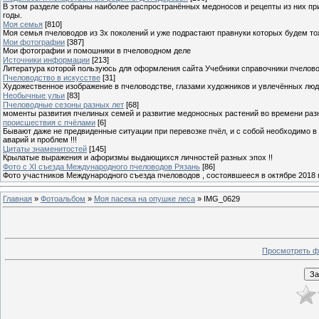
В этом разделе собраны наиболее распространённых медоносов и рецепты из них пр
годы.
Моя семья
[810]
Моя семья пчеловодов из 3х поколений и уже подрастают правнуки которых будем то
Мои фотографии
[387]
Мои фотографии и помошники в пчеловодном деле
Источники информации
[213]
Литература которой пользуюсь для оформления сайта Учебники справочники пчелов
Пчеловодство в искусстве
[31]
Художественное изображение в пчеловодстве, глазами художников и увлечённых лю
Необычные ульи
[83]
Пчеловодные сезоны разных лет
[68]
моменты развития пчелиных семей и развитие медоносных растений во времени разны
происшествия с пчёлами
[6]
Бывают даже не предвиденные ситуации при перевозке пчёл, и с собой необходимо в
аварий и проблем !!!
Цитаты знаменитостей
[145]
Крылатые выражения и афоризмы выдающихся личностей разных эпох !!
Фото с XI съезда Международного пчеловодов Рязань
[86]
Фото участников Международного съезда пчеловодов , состоявшееся в октябре 2018 
Главная
»
Фотоальбом
»
Моя пасека на опушке леса
» IMG_0629
Просмотреть ф