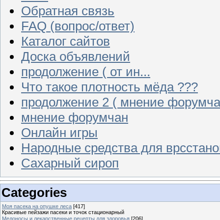
Обратная связь
FAQ (вопрос/ответ)
Каталог сайтов
Доска объявлений
продолжение ( от ин...
Что такое плотность мёда ???
продолжение 2 ( мнение форумча
мнение форумчан
Онлайн игры
Народные средства для врсстан
Сахарный сироп
Categories
Моя пасека на опушке леса
[417]
Красивые пейзажи пасеки и точок стационарный
Медоносы и лекарственные рецепты для здоровья
[206]