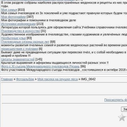
В этом разделе собраны наиболее распространённых медоносов и рецепты из них пр
годы.
Моя семья
[810]
Моя семья пчеловодов из 3х поколений и уже подрастают правнуки которых будем то
Мои фотографии
[387]
Мои фотографии и помошники в пчеловодном деле
Источники информации
[213]
Литература которой пользуюсь для оформления сайта Учебники справочники пчелов
Пчеловодство в искусстве
[31]
Художественное изображение в пчеловодстве, глазами художников и увлечённых лю
Необычные ульи
[83]
Пчеловодные сезоны разных лет
[68]
моменты развития пчелиных семей и развитие медоносных растений во времени разны
происшествия с пчёлами
[6]
Бывают даже не предвиденные ситуации при перевозке пчёл, и с собой необходимо в
аварий и проблем !!!
Цитаты знаменитостей
[145]
Крылатые выражения и афоризмы выдающихся личностей разных эпох !!
Фото с XI съезда Международного пчеловодов Рязань
[86]
Фото участников Международного съезда пчеловодов , состоявшееся в октябре 2018 
Главная
»
Фотоальбом
»
Моя пасека на опушке леса
» IMG_0642
Просмотреть ф