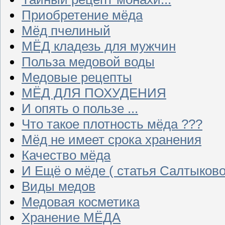
Приобретение мёда
Мёд пчелиный
МЁД кладезь для мужчин
Польза медовой воды
Медовые рецепты
МЁД ДЛЯ ПОХУДЕНИЯ
И опять о пользе ...
Что такое плотность мёда ???
Мёд не имеет срока хранения
Качество мёда
И Ещё о мёде ( статья Салтыково
Виды медов
Медовая косметика
Хранение МЁДА