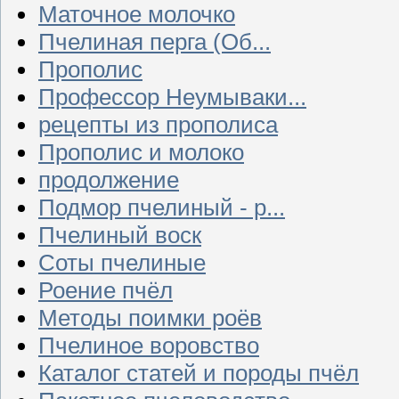
Маточное молочко
Пчелиная перга (Об...
Прополис
Профессор Неумываки...
рецепты из прополиса
Прополис и молоко
продолжение
Подмор пчелиный - р...
Пчелиный воск
Соты пчелиные
Роение пчёл
Методы поимки роёв
Пчелиное воровство
Каталог статей и породы пчёл