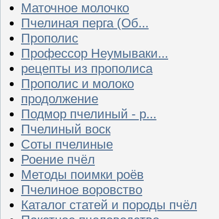
Маточное молочко
Пчелиная перга (Об...
Прополис
Профессор Неумываки...
рецепты из прополиса
Прополис и молоко
продолжение
Подмор пчелиный - р...
Пчелиный воск
Соты пчелиные
Роение пчёл
Методы поимки роёв
Пчелиное воровство
Каталог статей и породы пчёл