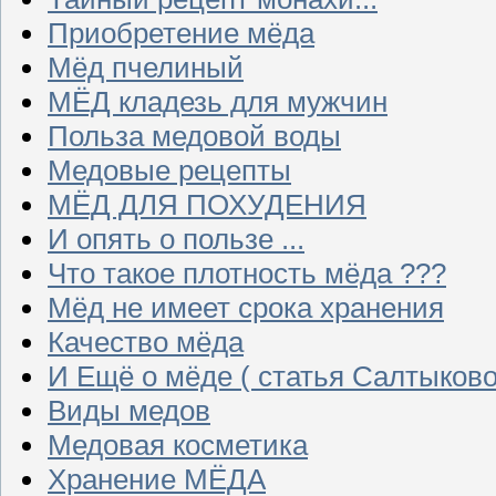
Приобретение мёда
Мёд пчелиный
МЁД кладезь для мужчин
Польза медовой воды
Медовые рецепты
МЁД ДЛЯ ПОХУДЕНИЯ
И опять о пользе ...
Что такое плотность мёда ???
Мёд не имеет срока хранения
Качество мёда
И Ещё о мёде ( статья Салтыково
Виды медов
Медовая косметика
Хранение МЁДА