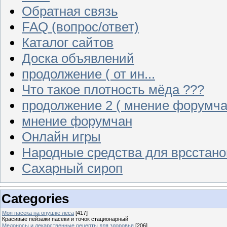
Обратная связь
FAQ (вопрос/ответ)
Каталог сайтов
Доска объявлений
продолжение ( от ин...
Что такое плотность мёда ???
продолжение 2 ( мнение форумча
мнение форумчан
Онлайн игры
Народные средства для врсстан
Сахарный сироп
Categories
Моя пасека на опушке леса
[417]
Красивые пейзажи пасеки и точок стационарный
Медоносы и лекарственные рецепты для здоровья
[206]