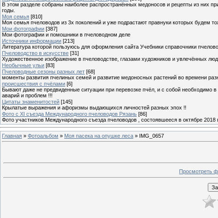
В этом разделе собраны наиболее распространённых медоносов и рецепты из них пр
годы.
Моя семья
[810]
Моя семья пчеловодов из 3х поколений и уже подрастают правнуки которых будем то
Мои фотографии
[387]
Мои фотографии и помошники в пчеловодном деле
Источники информации
[213]
Литература которой пользуюсь для оформления сайта Учебники справочники пчелов
Пчеловодство в искусстве
[31]
Художественное изображение в пчеловодстве, глазами художников и увлечённых лю
Необычные ульи
[83]
Пчеловодные сезоны разных лет
[68]
моменты развития пчелиных семей и развитие медоносных растений во времени разны
происшествия с пчёлами
[6]
Бывают даже не предвиденные ситуации при перевозке пчёл, и с собой необходимо в
аварий и проблем !!!
Цитаты знаменитостей
[145]
Крылатые выражения и афоризмы выдающихся личностей разных эпох !!
Фото с XI съезда Международного пчеловодов Рязань
[86]
Фото участников Международного съезда пчеловодов , состоявшееся в октябре 2018 
Главная
»
Фотоальбом
»
Моя пасека на опушке леса
» IMG_0657
Просмотреть ф