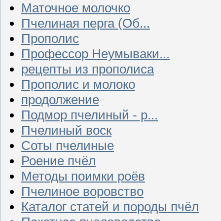
Маточное молочко
Пчелиная перга (Об...
Прополис
Профессор Неумываки...
рецепты из прополиса
Прополис и молоко
продолжение
Подмор пчелиный - р...
Пчелиный воск
Соты пчелиные
Роение пчёл
Методы поимки роёв
Пчелиное воровство
Каталог статей и породы пчёл