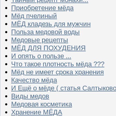
Приобретение мёда
Мёд пчелиный
МЁД кладезь для мужчин
Польза медовой воды
Медовые рецепты
МЁД ДЛЯ ПОХУДЕНИЯ
И опять о пользе ...
Что такое плотность мёда ???
Мёд не имеет срока хранения
Качество мёда
И Ещё о мёде ( статья Салтыково
Виды медов
Медовая косметика
Хранение МЁДА