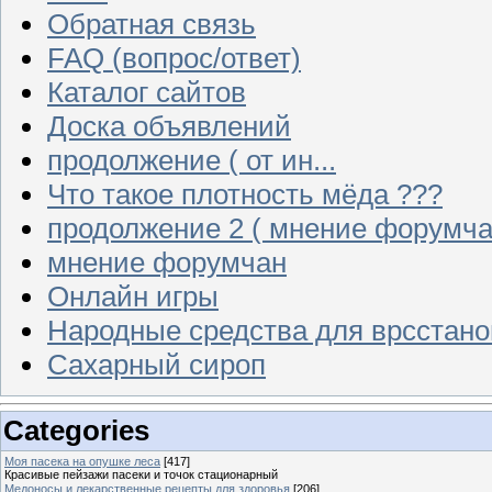
Обратная связь
FAQ (вопрос/ответ)
Каталог сайтов
Доска объявлений
продолжение ( от ин...
Что такое плотность мёда ???
продолжение 2 ( мнение форумча
мнение форумчан
Онлайн игры
Народные средства для врсстан
Сахарный сироп
Categories
Моя пасека на опушке леса
[417]
Красивые пейзажи пасеки и точок стационарный
Медоносы и лекарственные рецепты для здоровья
[206]