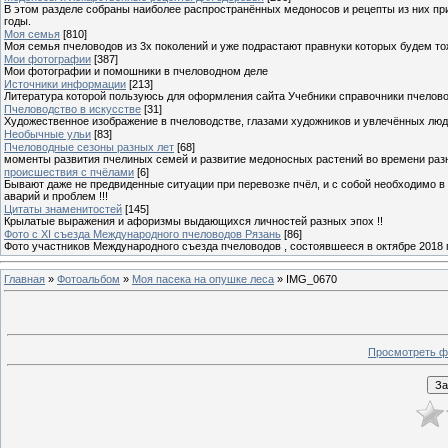
В этом разделе собраны наиболее распространённых медоносов и рецепты из них пр
годы.
Моя семья
[810]
Моя семья пчеловодов из 3х поколений и уже подрастают правнуки которых будем то
Мои фотографии
[387]
Мои фотографии и помошники в пчеловодном деле
Источники информации
[213]
Литература которой пользуюсь для оформления сайта Учебники справочники пчелов
Пчеловодство в искусстве
[31]
Художественное изображение в пчеловодстве, глазами художников и увлечённых лю
Необычные ульи
[83]
Пчеловодные сезоны разных лет
[68]
моменты развития пчелиных семей и развитие медоносных растений во времени разны
происшествия с пчёлами
[6]
Бывают даже не предвиденные ситуации при перевозке пчёл, и с собой необходимо в
аварий и проблем !!!
Цитаты знаменитостей
[145]
Крылатые выражения и афоризмы выдающихся личностей разных эпох !!
Фото с XI съезда Международного пчеловодов Рязань
[86]
Фото участников Международного съезда пчеловодов , состоявшееся в октябре 2018 
Главная
»
Фотоальбом
»
Моя пасека на опушке леса
» IMG_0670
Просмотреть ф