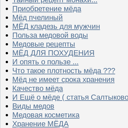
Приобретение мёда
Мёд пчелиный
МЁД кладезь для мужчин
Польза медовой воды
Медовые рецепты
МЁД ДЛЯ ПОХУДЕНИЯ
И опять о пользе ...
Что такое плотность мёда ???
Мёд не имеет срока хранения
Качество мёда
И Ещё о мёде ( статья Салтыково
Виды медов
Медовая косметика
Хранение МЁДА