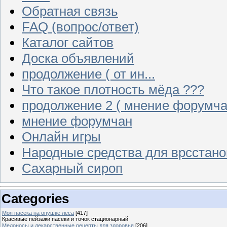
Обратная связь
FAQ (вопрос/ответ)
Каталог сайтов
Доска объявлений
продолжение ( от ин...
Что такое плотность мёда ???
продолжение 2 ( мнение форумча
мнение форумчан
Онлайн игры
Народные средства для врсстан
Сахарный сироп
Categories
Моя пасека на опушке леса
[417]
Красивые пейзажи пасеки и точок стационарный
Медоносы и лекарственные рецепты для здоровья
[206]