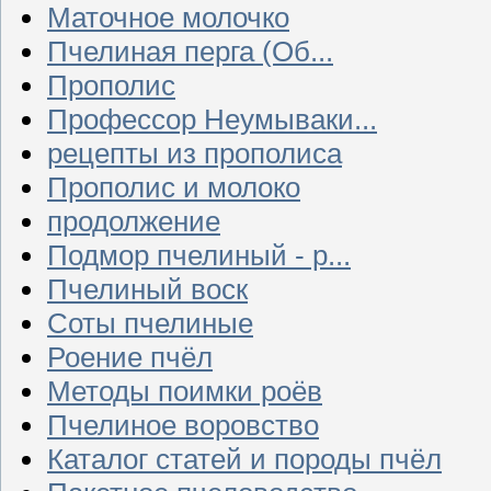
Маточное молочко
Пчелиная перга (Об...
Прополис
Профессор Неумываки...
рецепты из прополиса
Прополис и молоко
продолжение
Подмор пчелиный - р...
Пчелиный воск
Соты пчелиные
Роение пчёл
Методы поимки роёв
Пчелиное воровство
Каталог статей и породы пчёл