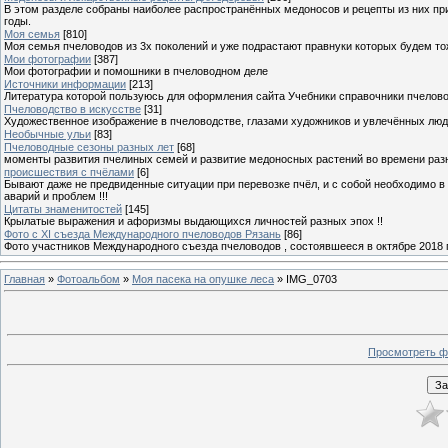
В этом разделе собраны наиболее распространённых медоносов и рецепты из них пр
годы.
Моя семья
[810]
Моя семья пчеловодов из 3х поколений и уже подрастают правнуки которых будем то
Мои фотографии
[387]
Мои фотографии и помошники в пчеловодном деле
Источники информации
[213]
Литература которой пользуюсь для оформления сайта Учебники справочники пчелов
Пчеловодство в искусстве
[31]
Художественное изображение в пчеловодстве, глазами художников и увлечённых лю
Необычные ульи
[83]
Пчеловодные сезоны разных лет
[68]
моменты развития пчелиных семей и развитие медоносных растений во времени разны
происшествия с пчёлами
[6]
Бывают даже не предвиденные ситуации при перевозке пчёл, и с собой необходимо в
аварий и проблем !!!
Цитаты знаменитостей
[145]
Крылатые выражения и афоризмы выдающихся личностей разных эпох !!
Фото с XI съезда Международного пчеловодов Рязань
[86]
Фото участников Международного съезда пчеловодов , состоявшееся в октябре 2018 
Главная
»
Фотоальбом
»
Моя пасека на опушке леса
» IMG_0703
Просмотреть ф