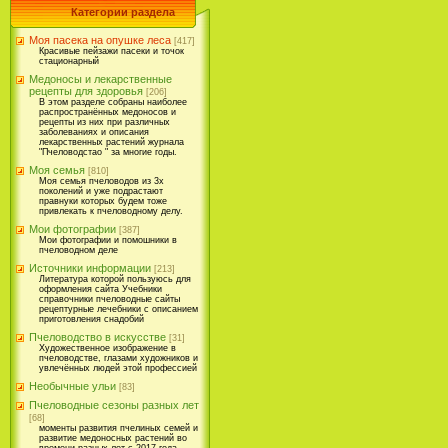
Категории раздела
Моя пасека на опушке леса
[417]
Красивые пейзажи пасеки и точок
стационарный
Медоносы и лекарственные
рецепты для здоровья
[206]
В этом разделе собраны наиболее
распространённых медоносов и
рецепты из них при различных
заболеваниях и описания
лекарственных растений журнала
"Пчеловодстао " за многие годы.
Моя семья
[810]
Моя семья пчеловодов из 3х
поколений и уже подрастают
правнуки которых будем тоже
привлекать к пчеловодному делу.
Мои фотографии
[387]
Мои фотографии и помошники в
пчеловодном деле
Источники информации
[213]
Литература которой пользуюсь для
оформления сайта Учебники
справочники пчеловодные сайты
рецептурные лечебники с описанием
приготовления снадобий
Пчеловодство в искусстве
[31]
Художественное изображение в
пчеловодстве, глазами художников и
увлечённых людей этой профессией
Необычные ульи
[83]
Пчеловодные сезоны разных лет
[68]
моменты развития пчелиных семей и
развитие медоносных растений во