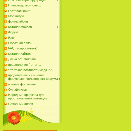
Пчеловодство - сам...
Гостевая книга
Моё видео
фотоальбомы
Каталог файлов
Форум
Блог
Обратная связь
FAQ (вопрос/ответ)
Каталог сайтов
Доска объявлений
продолжение ( от ин...
Что такое плотность мёда ???
продолжение 2 ( мнение
форумчан пчеловодного форума )
мнение форумчан
Онлайн игры
Народные средства для
врсстановления потенцим
Сахарный сироп