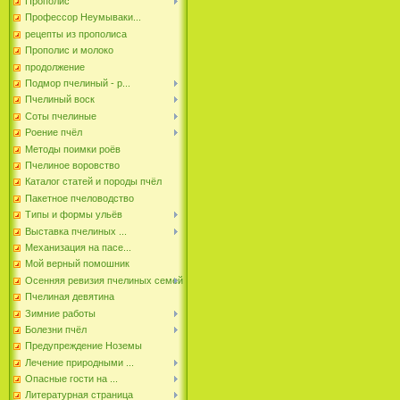
Прополис
Профессор Неумываки...
рецепты из прополиса
Прополис и молоко
продолжение
Подмор пчелиный - р...
Пчелиный воск
Соты пчелиные
Роение пчёл
Методы поимки роёв
Пчелиное воровство
Каталог статей и породы пчёл
Пакетное пчеловодство
Типы и формы ульёв
Выставка пчелиных ...
Механизация на пасе...
Мой верный помошник
Осенняя ревизия пчелиных семей
Пчелиная девятина
Зимние работы
Болезни пчёл
Предупреждение Ноземы
Лечение природными ...
Опасные гости на ...
Литературная страница