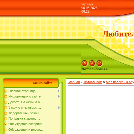
Четверг
06.08.2026
06:22
Любител
Фотоальбомы »
Главная
»
Фотоальбом
»
Моя пасека на оп
Меню сайта
Главная страница
Информация о сайте
Декрет В И Ленина о...
Закон о пчеловодст...
Федеральный закон ...
Поправка к закону ...
Обсуждение ветерина...
Обсуждения и вноси...