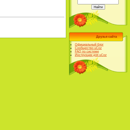
Друзья сайта
Официальный блог
Сообщество uCoz
FAQ по системе
Инструкции для uCoz