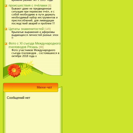
времени разных лет с 2017 года.
происшествия с пчёлами
[6]
Бывают даже не предвиденные
ситуации при перевозке пчёл, и с
собой необходимо в пути держать
необходимый набор инструментов и
приспособлений, для ликвидации
последствий аварий и проблем !!!
Цитаты знаменитостей
[145]
Крылатые выражения и афоризмы
выдающихся личностей разных эпох
!!
Фото с XI съезда Международного
пчеловодов Рязань
[86]
Фото участников Международного
съезда пчеловодов , состоявшееся в
октябре 2018 года х
Мини-чат