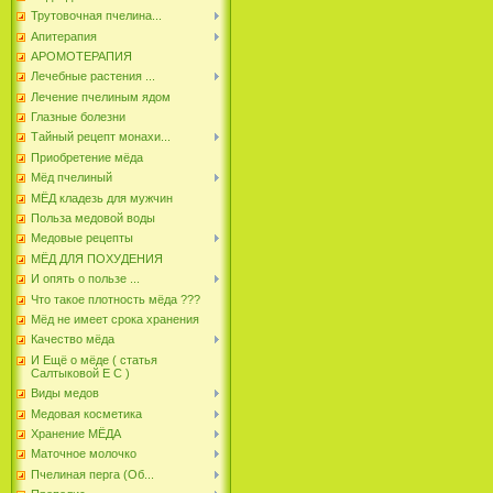
Трутовочная пчелина...
Апитерапия
АРОМОТЕРАПИЯ
Лечебные растения ...
Лечение пчелиным ядом
Глазные болезни
Тайный рецепт монахи...
Приобретение мёда
Мёд пчелиный
МЁД кладезь для мужчин
Польза медовой воды
Медовые рецепты
МЁД ДЛЯ ПОХУДЕНИЯ
И опять о пользе ...
Что такое плотность мёда ???
Мёд не имеет срока хранения
Качество мёда
И Ещё о мёде ( статья
Салтыковой Е С )
Виды медов
Медовая косметика
Хранение МЁДА
Маточное молочко
Пчелиная перга (Об...