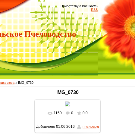
Приветствую Вас
Гость
RSS
ьское Пчеловодство
ушке леса
» IMG_0730
IMG_0730
1159
0
0.0
В реальном размере
Добавлено
01.06.2016
пчеловод
1600x900
/ 285.2Kb