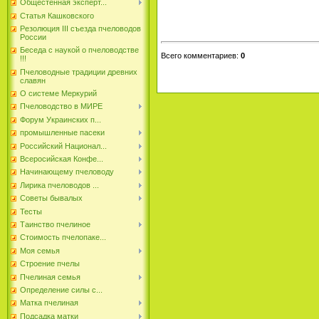
Общестенная эксперт...
Статья Кашковского
Резолюция III съезда пчеловодов
России
Беседа с наукой о пчеловодстве
Всего комментариев
:
0
!!!
Пчеловодные традиции древних
славян
О системе Меркурий
Пчеловодство в МИРЕ
Форум Украинских п...
промышленные пасеки
Российский Национал...
Всеросийская Конфе...
Начинающему пчеловоду
Лирика пчеловодов ...
Советы бывалых
Тесты
Таинство пчелиное
Стоимость пчелопаке...
Моя семья
Строение пчелы
Пчелиная семья
Определение силы с...
Матка пчелиная
Подсадка матки