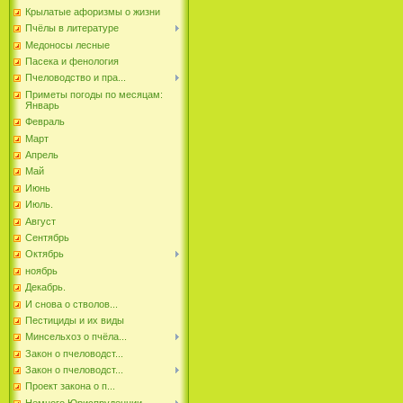
Крылатые афоризмы о жизни
Пчёлы в литературе
Медоносы лесные
Пасека и фенология
Пчеловодство и пра...
Приметы погоды по месяцам:
Январь
Февраль
Март
Апрель
Май
Июнь
Июль.
Август
Сентябрь
Октябрь
ноябрь
Декабрь.
И снова о стволов...
Пестициды и их виды
Минсельхоз о пчёла...
Закон о пчеловодст...
Закон о пчеловодст...
Проект закона о п...
Немного Юриспруденции