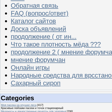
Обратная связь
FAQ (вопрос/ответ)
Каталог сайтов
Доска объявлений
продолжение ( от ин...
Что такое плотность мёда ???
продолжение 2 ( мнение форумча
мнение форумчан
Онлайн игры
Народные средства для врсстан
Сахарный сироп
Categories
Моя пасека на опушке леса
[417]
Красивые пейзажи пасеки и точок стационарный
Медоносы и лекарственные рецепты для здоровья
[206]