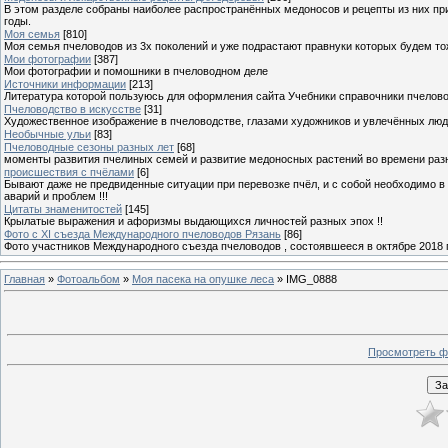
В этом разделе собраны наиболее распространённых медоносов и рецепты из них пр
годы.
Моя семья
[810]
Моя семья пчеловодов из 3х поколений и уже подрастают правнуки которых будем то
Мои фотографии
[387]
Мои фотографии и помошники в пчеловодном деле
Источники информации
[213]
Литература которой пользуюсь для оформления сайта Учебники справочники пчелов
Пчеловодство в искусстве
[31]
Художественное изображение в пчеловодстве, глазами художников и увлечённых лю
Необычные ульи
[83]
Пчеловодные сезоны разных лет
[68]
моменты развития пчелиных семей и развитие медоносных растений во времени разны
происшествия с пчёлами
[6]
Бывают даже не предвиденные ситуации при перевозке пчёл, и с собой необходимо в
аварий и проблем !!!
Цитаты знаменитостей
[145]
Крылатые выражения и афоризмы выдающихся личностей разных эпох !!
Фото с XI съезда Международного пчеловодов Рязань
[86]
Фото участников Международного съезда пчеловодов , состоявшееся в октябре 2018 
Главная
»
Фотоальбом
»
Моя пасека на опушке леса
» IMG_0888
Просмотреть ф