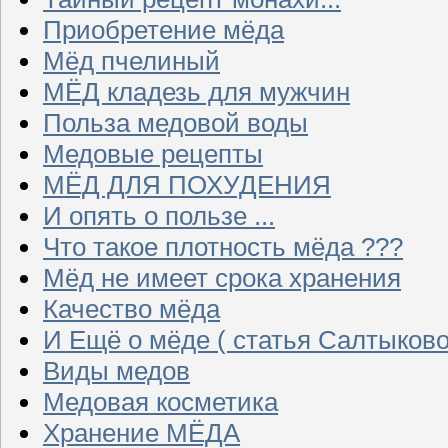
Приобретение мёда
Мёд пчелиный
МЁД кладезь для мужчин
Польза медовой воды
Медовые рецепты
МЁД ДЛЯ ПОХУДЕНИЯ
И опять о пользе ...
Что такое плотность мёда ???
Мёд не имеет срока хранения
Качество мёда
И Ещё о мёде ( статья Салтыково
Виды медов
Медовая косметика
Хранение МЁДА