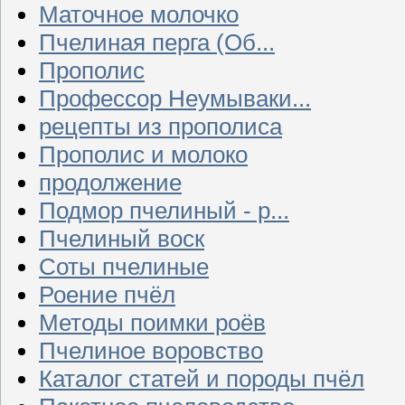
Маточное молочко
Пчелиная перга (Об...
Прополис
Профессор Неумываки...
рецепты из прополиса
Прополис и молоко
продолжение
Подмор пчелиный - р...
Пчелиный воск
Соты пчелиные
Роение пчёл
Методы поимки роёв
Пчелиное воровство
Каталог статей и породы пчёл