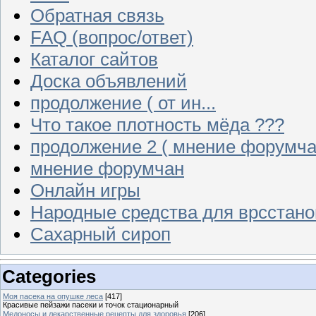
Обратная связь
FAQ (вопрос/ответ)
Каталог сайтов
Доска объявлений
продолжение ( от ин...
Что такое плотность мёда ???
продолжение 2 ( мнение форумча
мнение форумчан
Онлайн игры
Народные средства для врсстан
Сахарный сироп
Categories
Моя пасека на опушке леса
[417]
Красивые пейзажи пасеки и точок стационарный
Медоносы и лекарственные рецепты для здоровья
[206]