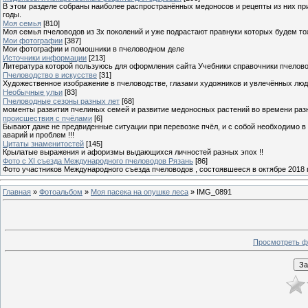
В этом разделе собраны наиболее распространённых медоносов и рецепты из них пр
годы.
Моя семья
[810]
Моя семья пчеловодов из 3х поколений и уже подрастают правнуки которых будем то
Мои фотографии
[387]
Мои фотографии и помошники в пчеловодном деле
Источники информации
[213]
Литература которой пользуюсь для оформления сайта Учебники справочники пчелов
Пчеловодство в искусстве
[31]
Художественное изображение в пчеловодстве, глазами художников и увлечённых лю
Необычные ульи
[83]
Пчеловодные сезоны разных лет
[68]
моменты развития пчелиных семей и развитие медоносных растений во времени разны
происшествия с пчёлами
[6]
Бывают даже не предвиденные ситуации при перевозке пчёл, и с собой необходимо в
аварий и проблем !!!
Цитаты знаменитостей
[145]
Крылатые выражения и афоризмы выдающихся личностей разных эпох !!
Фото с XI съезда Международного пчеловодов Рязань
[86]
Фото участников Международного съезда пчеловодов , состоявшееся в октябре 2018 
Главная
»
Фотоальбом
»
Моя пасека на опушке леса
» IMG_0891
Просмотреть ф