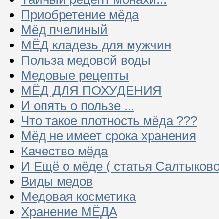
Приобретение мёда
Мёд пчелиный
МЁД кладезь для мужчин
Польза медовой воды
Медовые рецепты
МЁД ДЛЯ ПОХУДЕНИЯ
И опять о пользе ...
Что такое плотность мёда ???
Мёд не имеет срока хранения
Качество мёда
И Ещё о мёде ( статья Салтыково
Виды медов
Медовая косметика
Хранение МЁДА