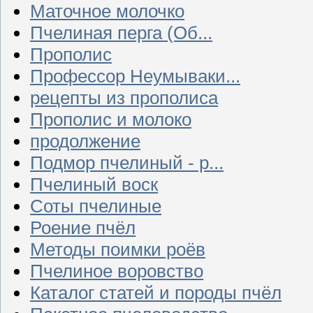
Маточное молочко
Пчелиная перга (Об...
Прополис
Профессор Неумываки...
рецепты из прополиса
Прополис и молоко
продолжение
Подмор пчелиный - р...
Пчелиный воск
Соты пчелиные
Роение пчёл
Методы поимки роёв
Пчелиное воровство
Каталог статей и породы пчёл