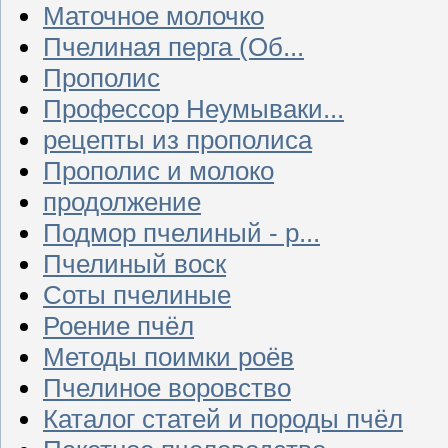
Маточное молочко
Пчелиная перга (Об...
Прополис
Профессор Неумываки...
рецепты из прополиса
Прополис и молоко
продолжение
Подмор пчелиный - р...
Пчелиный воск
Соты пчелиные
Роение пчёл
Методы поимки роёв
Пчелиное воровство
Каталог статей и породы пчёл