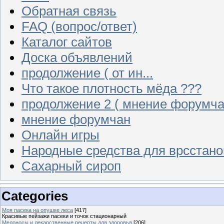
Обратная связь
FAQ (вопрос/ответ)
Каталог сайтов
Доска объявлений
продолжение ( от ин...
Что такое плотность мёда ???
продолжение 2 ( мнение форумча
мнение форумчан
Онлайн игры
Народные средства для врсстан
Сахарный сироп
Categories
Моя пасека на опушке леса
[417]
Красивые пейзажи пасеки и точок стационарный
Медоносы и лекарственные рецепты для здоровья
[206]