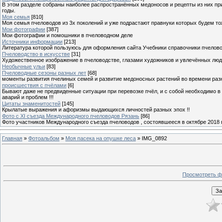
В этом разделе собраны наиболее распространённых медоносов и рецепты из них пр
годы.
Моя семья
[810]
Моя семья пчеловодов из 3х поколений и уже подрастают правнуки которых будем то
Мои фотографии
[387]
Мои фотографии и помошники в пчеловодном деле
Источники информации
[213]
Литература которой пользуюсь для оформления сайта Учебники справочники пчелов
Пчеловодство в искусстве
[31]
Художественное изображение в пчеловодстве, глазами художников и увлечённых лю
Необычные ульи
[83]
Пчеловодные сезоны разных лет
[68]
моменты развития пчелиных семей и развитие медоносных растений во времени разны
происшествия с пчёлами
[6]
Бывают даже не предвиденные ситуации при перевозке пчёл, и с собой необходимо в
аварий и проблем !!!
Цитаты знаменитостей
[145]
Крылатые выражения и афоризмы выдающихся личностей разных эпох !!
Фото с XI съезда Международного пчеловодов Рязань
[86]
Фото участников Международного съезда пчеловодов , состоявшееся в октябре 2018 
Главная
»
Фотоальбом
»
Моя пасека на опушке леса
» IMG_0892
Просмотреть ф