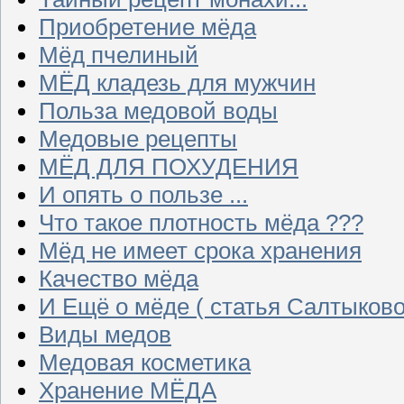
Приобретение мёда
Мёд пчелиный
МЁД кладезь для мужчин
Польза медовой воды
Медовые рецепты
МЁД ДЛЯ ПОХУДЕНИЯ
И опять о пользе ...
Что такое плотность мёда ???
Мёд не имеет срока хранения
Качество мёда
И Ещё о мёде ( статья Салтыково
Виды медов
Медовая косметика
Хранение МЁДА