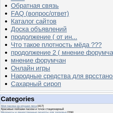
Обратная связь
FAQ (вопрос/ответ)
Каталог сайтов
Доска объявлений
продолжение ( от ин...
Что такое плотность мёда ???
продолжение 2 ( мнение форумча
мнение форумчан
Онлайн игры
Народные средства для врсстан
Сахарный сироп
Categories
Моя пасека на опушке леса
[417]
Красивые пейзажи пасеки и точок стационарный
Медоносы и лекарственные рецепты для здоровья
[206]