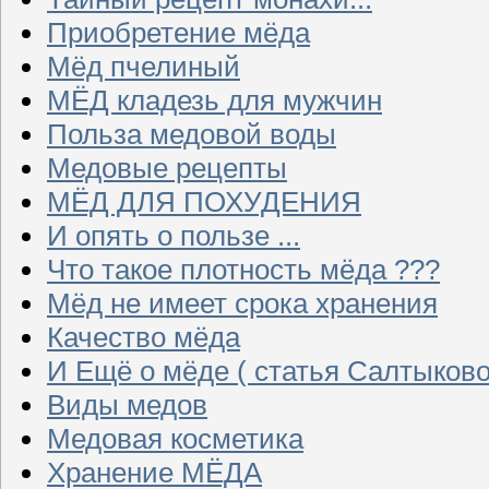
Приобретение мёда
Мёд пчелиный
МЁД кладезь для мужчин
Польза медовой воды
Медовые рецепты
МЁД ДЛЯ ПОХУДЕНИЯ
И опять о пользе ...
Что такое плотность мёда ???
Мёд не имеет срока хранения
Качество мёда
И Ещё о мёде ( статья Салтыково
Виды медов
Медовая косметика
Хранение МЁДА