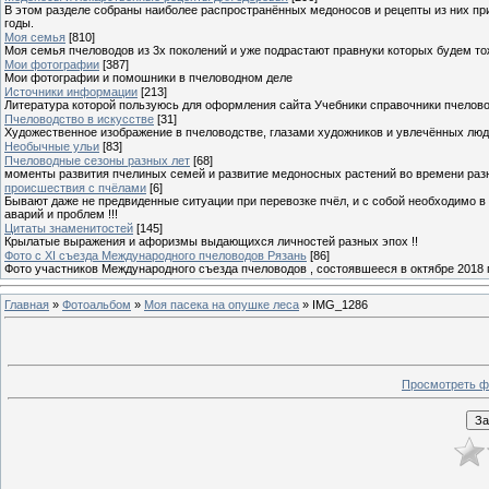
В этом разделе собраны наиболее распространённых медоносов и рецепты из них пр
годы.
Моя семья
[810]
Моя семья пчеловодов из 3х поколений и уже подрастают правнуки которых будем то
Мои фотографии
[387]
Мои фотографии и помошники в пчеловодном деле
Источники информации
[213]
Литература которой пользуюсь для оформления сайта Учебники справочники пчелов
Пчеловодство в искусстве
[31]
Художественное изображение в пчеловодстве, глазами художников и увлечённых лю
Необычные ульи
[83]
Пчеловодные сезоны разных лет
[68]
моменты развития пчелиных семей и развитие медоносных растений во времени разны
происшествия с пчёлами
[6]
Бывают даже не предвиденные ситуации при перевозке пчёл, и с собой необходимо в
аварий и проблем !!!
Цитаты знаменитостей
[145]
Крылатые выражения и афоризмы выдающихся личностей разных эпох !!
Фото с XI съезда Международного пчеловодов Рязань
[86]
Фото участников Международного съезда пчеловодов , состоявшееся в октябре 2018 
Главная
»
Фотоальбом
»
Моя пасека на опушке леса
» IMG_1286
Просмотреть ф