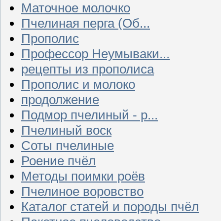
Маточное молочко
Пчелиная перга (Об...
Прополис
Профессор Неумываки...
рецепты из прополиса
Прополис и молоко
продолжение
Подмор пчелиный - р...
Пчелиный воск
Соты пчелиные
Роение пчёл
Методы поимки роёв
Пчелиное воровство
Каталог статей и породы пчёл