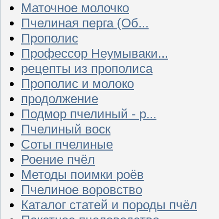
Маточное молочко
Пчелиная перга (Об...
Прополис
Профессор Неумываки...
рецепты из прополиса
Прополис и молоко
продолжение
Подмор пчелиный - р...
Пчелиный воск
Соты пчелиные
Роение пчёл
Методы поимки роёв
Пчелиное воровство
Каталог статей и породы пчёл