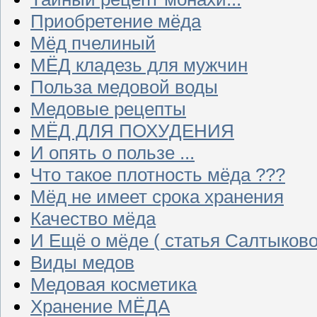
Приобретение мёда
Мёд пчелиный
МЁД кладезь для мужчин
Польза медовой воды
Медовые рецепты
МЁД ДЛЯ ПОХУДЕНИЯ
И опять о пользе ...
Что такое плотность мёда ???
Мёд не имеет срока хранения
Качество мёда
И Ещё о мёде ( статья Салтыково
Виды медов
Медовая косметика
Хранение МЁДА