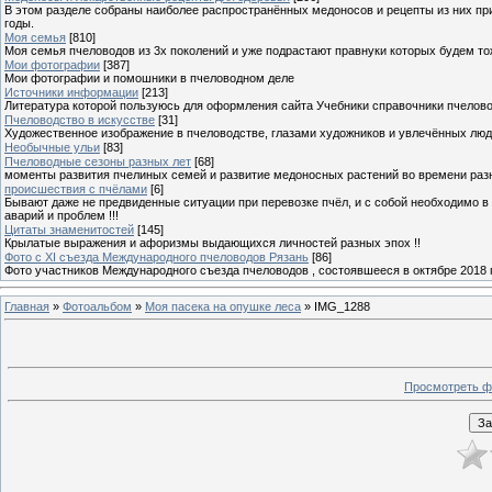
В этом разделе собраны наиболее распространённых медоносов и рецепты из них пр
годы.
Моя семья
[810]
Моя семья пчеловодов из 3х поколений и уже подрастают правнуки которых будем то
Мои фотографии
[387]
Мои фотографии и помошники в пчеловодном деле
Источники информации
[213]
Литература которой пользуюсь для оформления сайта Учебники справочники пчелов
Пчеловодство в искусстве
[31]
Художественное изображение в пчеловодстве, глазами художников и увлечённых лю
Необычные ульи
[83]
Пчеловодные сезоны разных лет
[68]
моменты развития пчелиных семей и развитие медоносных растений во времени разны
происшествия с пчёлами
[6]
Бывают даже не предвиденные ситуации при перевозке пчёл, и с собой необходимо в
аварий и проблем !!!
Цитаты знаменитостей
[145]
Крылатые выражения и афоризмы выдающихся личностей разных эпох !!
Фото с XI съезда Международного пчеловодов Рязань
[86]
Фото участников Международного съезда пчеловодов , состоявшееся в октябре 2018 
Главная
»
Фотоальбом
»
Моя пасека на опушке леса
» IMG_1288
Просмотреть ф