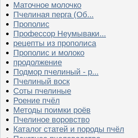
Маточное молочко
Пчелиная перга (Об...
Прополис
Профессор Неумываки...
рецепты из прополиса
Прополис и молоко
продолжение
Подмор пчелиный - р...
Пчелиный воск
Соты пчелиные
Роение пчёл
Методы поимки роёв
Пчелиное воровство
Каталог статей и породы пчёл