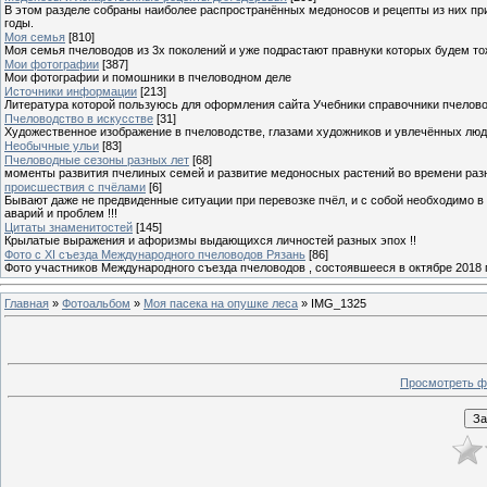
В этом разделе собраны наиболее распространённых медоносов и рецепты из них пр
годы.
Моя семья
[810]
Моя семья пчеловодов из 3х поколений и уже подрастают правнуки которых будем то
Мои фотографии
[387]
Мои фотографии и помошники в пчеловодном деле
Источники информации
[213]
Литература которой пользуюсь для оформления сайта Учебники справочники пчелов
Пчеловодство в искусстве
[31]
Художественное изображение в пчеловодстве, глазами художников и увлечённых лю
Необычные ульи
[83]
Пчеловодные сезоны разных лет
[68]
моменты развития пчелиных семей и развитие медоносных растений во времени разны
происшествия с пчёлами
[6]
Бывают даже не предвиденные ситуации при перевозке пчёл, и с собой необходимо в
аварий и проблем !!!
Цитаты знаменитостей
[145]
Крылатые выражения и афоризмы выдающихся личностей разных эпох !!
Фото с XI съезда Международного пчеловодов Рязань
[86]
Фото участников Международного съезда пчеловодов , состоявшееся в октябре 2018 
Главная
»
Фотоальбом
»
Моя пасека на опушке леса
» IMG_1325
Просмотреть ф