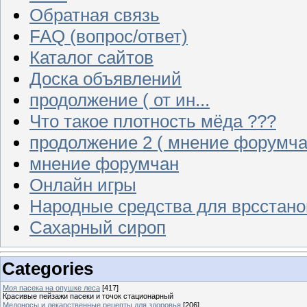
Обратная связь
FAQ (вопрос/ответ)
Каталог сайтов
Доска объявлений
продолжение ( от ин...
Что такое плотность мёда ???
продолжение 2 ( мнение форумча
мнение форумчан
Онлайн игры
Народные средства для врсстан
Сахарный сироп
Categories
Моя пасека на опушке леса
[417]
Красивые пейзажи пасеки и точок стационарный
Медоносы и лекарственные рецепты для здоровья
[206]