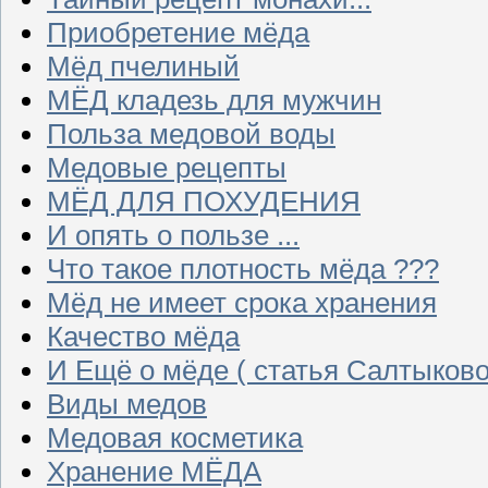
Приобретение мёда
Мёд пчелиный
МЁД кладезь для мужчин
Польза медовой воды
Медовые рецепты
МЁД ДЛЯ ПОХУДЕНИЯ
И опять о пользе ...
Что такое плотность мёда ???
Мёд не имеет срока хранения
Качество мёда
И Ещё о мёде ( статья Салтыково
Виды медов
Медовая косметика
Хранение МЁДА