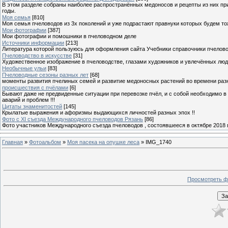
В этом разделе собраны наиболее распространённых медоносов и рецепты из них пр
годы.
Моя семья
[810]
Моя семья пчеловодов из 3х поколений и уже подрастают правнуки которых будем то
Мои фотографии
[387]
Мои фотографии и помошники в пчеловодном деле
Источники информации
[213]
Литература которой пользуюсь для оформления сайта Учебники справочники пчелов
Пчеловодство в искусстве
[31]
Художественное изображение в пчеловодстве, глазами художников и увлечённых лю
Необычные ульи
[83]
Пчеловодные сезоны разных лет
[68]
моменты развития пчелиных семей и развитие медоносных растений во времени разны
происшествия с пчёлами
[6]
Бывают даже не предвиденные ситуации при перевозке пчёл, и с собой необходимо в
аварий и проблем !!!
Цитаты знаменитостей
[145]
Крылатые выражения и афоризмы выдающихся личностей разных эпох !!
Фото с XI съезда Международного пчеловодов Рязань
[86]
Фото участников Международного съезда пчеловодов , состоявшееся в октябре 2018 
Главная
»
Фотоальбом
»
Моя пасека на опушке леса
» IMG_1740
Просмотреть ф