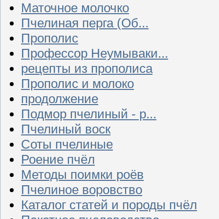
Маточное молочко
Пчелиная перга (Об...
Прополис
Профессор Неумываки...
рецепты из прополиса
Прополис и молоко
продолжение
Подмор пчелиный - р...
Пчелиный воск
Соты пчелиные
Роение пчёл
Методы поимки роёв
Пчелиное воровство
Каталог статей и породы пчёл