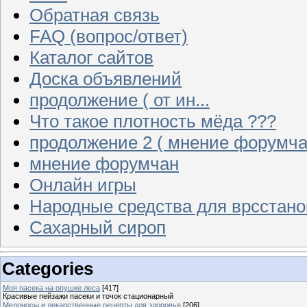
Обратная связь
FAQ (вопрос/ответ)
Каталог сайтов
Доска объявлений
продолжение ( от ин...
Что такое плотность мёда ???
продолжение 2 ( мнение форумча
мнение форумчан
Онлайн игры
Народные средства для врсстан
Сахарный сироп
Categories
Моя пасека на опушке леса
[417]
Красивые пейзажи пасеки и точок стационарный
Медоносы и лекарственные рецепты для здоровья
[206]