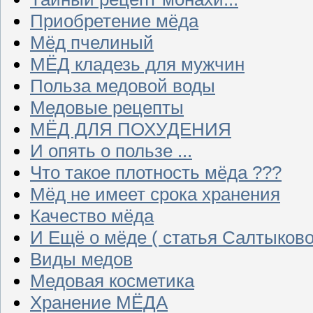
Приобретение мёда
Мёд пчелиный
МЁД кладезь для мужчин
Польза медовой воды
Медовые рецепты
МЁД ДЛЯ ПОХУДЕНИЯ
И опять о пользе ...
Что такое плотность мёда ???
Мёд не имеет срока хранения
Качество мёда
И Ещё о мёде ( статья Салтыково
Виды медов
Медовая косметика
Хранение МЁДА