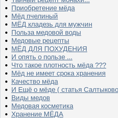
Приобретение мёда
Мёд пчелиный
МЁД кладезь для мужчин
Польза медовой воды
Медовые рецепты
МЁД ДЛЯ ПОХУДЕНИЯ
И опять о пользе ...
Что такое плотность мёда ???
Мёд не имеет срока хранения
Качество мёда
И Ещё о мёде ( статья Салтыково
Виды медов
Медовая косметика
Хранение МЁДА