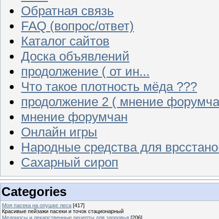
Обратная связь
FAQ (вопрос/ответ)
Каталог сайтов
Доска объявлений
продолжение ( от ин...
Что такое плотность мёда ???
продолжение 2 ( мнение форумча
мнение форумчан
Онлайн игры
Народные средства для врсстан
Сахарный сироп
Categories
Моя пасека на опушке леса
[417]
Красивые пейзажи пасеки и точок стационарный
Медоносы и лекарственные рецепты для здоровья
[206]