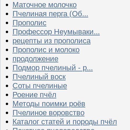
Маточное молочко
Пчелиная перга (Об...
Прополис
Профессор Неумываки...
рецепты из прополиса
Прополис и молоко
продолжение
Подмор пчелиный - р...
Пчелиный воск
Соты пчелиные
Роение пчёл
Методы поимки роёв
Пчелиное воровство
Каталог статей и породы пчёл