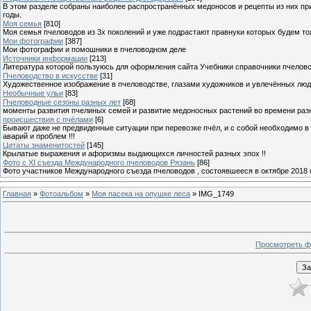
В этом разделе собраны наиболее распространённых медоносов и рецепты из них пр
годы.
Моя семья
[810]
Моя семья пчеловодов из 3х поколений и уже подрастают правнуки которых будем то
Мои фотографии
[387]
Мои фотографии и помошники в пчеловодном деле
Источники информации
[213]
Литература которой пользуюсь для оформления сайта Учебники справочники пчелов
Пчеловодство в искусстве
[31]
Художественное изображение в пчеловодстве, глазами художников и увлечённых лю
Необычные ульи
[83]
Пчеловодные сезоны разных лет
[68]
моменты развития пчелиных семей и развитие медоносных растений во времени разны
происшествия с пчёлами
[6]
Бывают даже не предвиденные ситуации при перевозке пчёл, и с собой необходимо в
аварий и проблем !!!
Цитаты знаменитостей
[145]
Крылатые выражения и афоризмы выдающихся личностей разных эпох !!
Фото с XI съезда Международного пчеловодов Рязань
[86]
Фото участников Международного съезда пчеловодов , состоявшееся в октябре 2018 
Главная
»
Фотоальбом
»
Моя пасека на опушке леса
» IMG_1749
Просмотреть ф