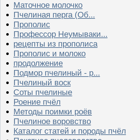
Маточное молочко
Пчелиная перга (Об...
Прополис
Профессор Неумываки...
рецепты из прополиса
Прополис и молоко
продолжение
Подмор пчелиный - р...
Пчелиный воск
Соты пчелиные
Роение пчёл
Методы поимки роёв
Пчелиное воровство
Каталог статей и породы пчёл