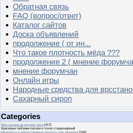
Обратная связь
FAQ (вопрос/ответ)
Каталог сайтов
Доска объявлений
продолжение ( от ин...
Что такое плотность мёда ???
продолжение 2 ( мнение форумча
мнение форумчан
Онлайн игры
Народные средства для врсстан
Сахарный сироп
Categories
Моя пасека на опушке леса
[417]
Красивые пейзажи пасеки и точок стационарный
Медоносы и лекарственные рецепты для здоровья
[206]