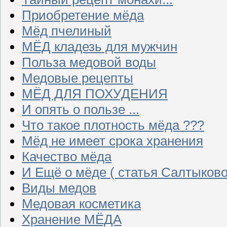
Приобретение мёда
Мёд пчелиный
МЁД кладезь для мужчин
Польза медовой воды
Медовые рецепты
МЁД ДЛЯ ПОХУДЕНИЯ
И опять о пользе ...
Что такое плотность мёда ???
Мёд не имеет срока хранения
Качество мёда
И Ещё о мёде ( статья Салтыково
Виды медов
Медовая косметика
Хранение МЁДА