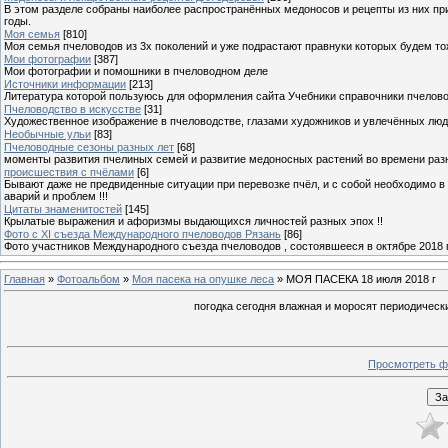
В этом разделе собраны наиболее распространённых медоносов и рецепты из них пр
годы.
Моя семья
[810]
Моя семья пчеловодов из 3х поколений и уже подрастают правнуки которых будем то
Мои фотографии
[387]
Мои фотографии и помошники в пчеловодном деле
Источники информации
[213]
Литература которой пользуюсь для оформления сайта Учебники справочники пчелов
Пчеловодство в искусстве
[31]
Художественное изображение в пчеловодстве, глазами художников и увлечённых лю
Необычные ульи
[83]
Пчеловодные сезоны разных лет
[68]
моменты развития пчелиных семей и развитие медоносных растений во времени разны
происшествия с пчёлами
[6]
Бывают даже не предвиденные ситуации при перевозке пчёл, и с собой необходимо в
аварий и проблем !!!
Цитаты знаменитостей
[145]
Крылатые выражения и афоризмы выдающихся личностей разных эпох !!
Фото с XI съезда Международного пчеловодов Рязань
[86]
Фото участников Международного съезда пчеловодов , состоявшееся в октябре 2018 
Главная
»
Фотоальбом
»
Моя пасека на опушке леса
» МОЯ ПАСЕКА 18 июля 2018 г
погодка сегодня влажная и моросят периодическ
Просмотреть ф