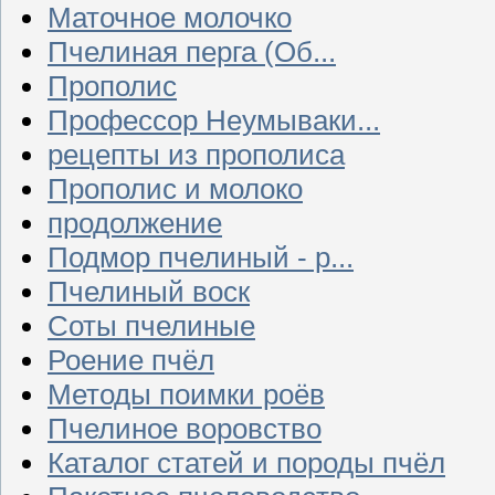
Маточное молочко
Пчелиная перга (Об...
Прополис
Профессор Неумываки...
рецепты из прополиса
Прополис и молоко
продолжение
Подмор пчелиный - р...
Пчелиный воск
Соты пчелиные
Роение пчёл
Методы поимки роёв
Пчелиное воровство
Каталог статей и породы пчёл