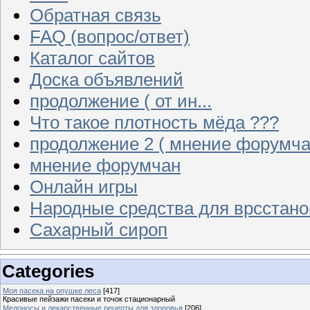
Обратная связь
FAQ (вопрос/ответ)
Каталог сайтов
Доска объявлений
продолжение ( от ин...
Что такое плотность мёда ???
продолжение 2 ( мнение форумча
мнение форумчан
Онлайн игры
Народные средства для врсстан
Сахарный сироп
Categories
Моя пасека на опушке леса
[417]
Красивые пейзажи пасеки и точок стационарный
Медоносы и лекарственные рецепты для здоровья
[206]