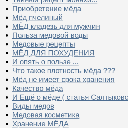
Приобретение мёда
Мёд пчелиный
МЁД кладезь для мужчин
Польза медовой воды
Медовые рецепты
МЁД ДЛЯ ПОХУДЕНИЯ
И опять о пользе ...
Что такое плотность мёда ???
Мёд не имеет срока хранения
Качество мёда
И Ещё о мёде ( статья Салтыково
Виды медов
Медовая косметика
Хранение МЁДА