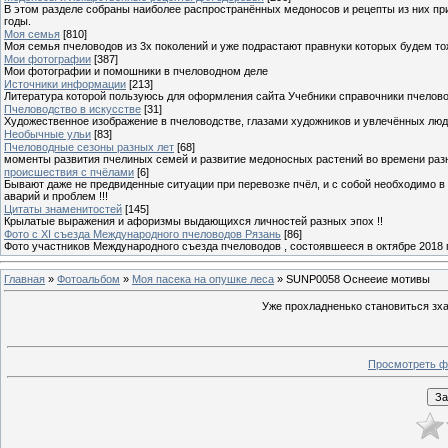
В этом разделе собраны наиболее распространённых медоносов и рецепты из них пр
годы.
Моя семья
[810]
Моя семья пчеловодов из 3х поколений и уже подрастают правнуки которых будем то
Мои фотографии
[387]
Мои фотографии и помошники в пчеловодном деле
Источники информации
[213]
Литература которой пользуюсь для оформления сайта Учебники справочники пчелов
Пчеловодство в искусстве
[31]
Художественное изображение в пчеловодстве, глазами художников и увлечённых лю
Необычные ульи
[83]
Пчеловодные сезоны разных лет
[68]
моменты развития пчелиных семей и развитие медоносных растений во времени разны
происшествия с пчёлами
[6]
Бывают даже не предвиденные ситуации при перевозке пчёл, и с собой необходимо в
аварий и проблем !!!
Цитаты знаменитостей
[145]
Крылатые выражения и афоризмы выдающихся личностей разных эпох !!
Фото с XI съезда Международного пчеловодов Рязань
[86]
Фото участников Международного съезда пчеловодов , состоявшееся в октябре 2018 
Главная
»
Фотоальбом
»
Моя пасека на опушке леса
» SUNP0058 Оснееие мотивы
Уже прохладненько становиться зха
Просмотреть ф