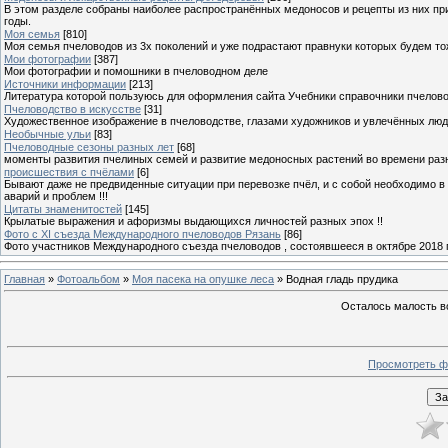
В этом разделе собраны наиболее распространённых медоносов и рецепты из них пр
годы.
Моя семья
[810]
Моя семья пчеловодов из 3х поколений и уже подрастают правнуки которых будем то
Мои фотографии
[387]
Мои фотографии и помошники в пчеловодном деле
Источники информации
[213]
Литература которой пользуюсь для оформления сайта Учебники справочники пчелов
Пчеловодство в искусстве
[31]
Художественное изображение в пчеловодстве, глазами художников и увлечённых лю
Необычные ульи
[83]
Пчеловодные сезоны разных лет
[68]
моменты развития пчелиных семей и развитие медоносных растений во времени разны
происшествия с пчёлами
[6]
Бывают даже не предвиденные ситуации при перевозке пчёл, и с собой необходимо в
аварий и проблем !!!
Цитаты знаменитостей
[145]
Крылатые выражения и афоризмы выдающихся личностей разных эпох !!
Фото с XI съезда Международного пчеловодов Рязань
[86]
Фото участников Международного съезда пчеловодов , состоявшееся в октябре 2018 
Главная
»
Фотоальбом
»
Моя пасека на опушке леса
» Водная гладь прудика
Осталось малость во
Просмотреть ф