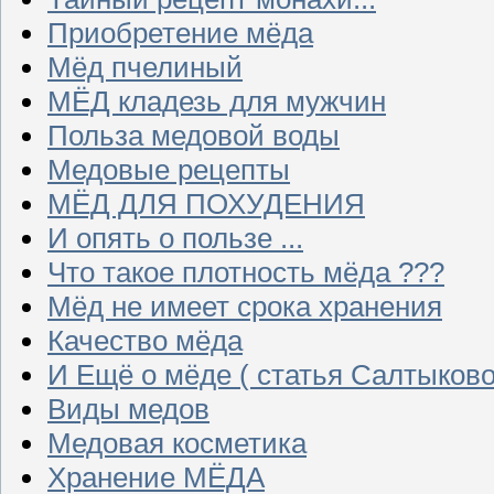
Приобретение мёда
Мёд пчелиный
МЁД кладезь для мужчин
Польза медовой воды
Медовые рецепты
МЁД ДЛЯ ПОХУДЕНИЯ
И опять о пользе ...
Что такое плотность мёда ???
Мёд не имеет срока хранения
Качество мёда
И Ещё о мёде ( статья Салтыково
Виды медов
Медовая косметика
Хранение МЁДА