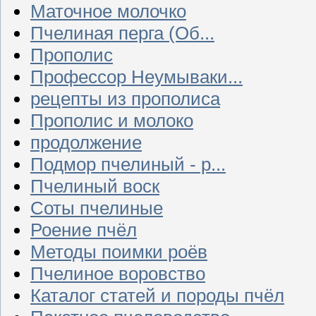
Маточное молочко
Пчелиная перга (Об...
Прополис
Профессор Неумываки...
рецепты из прополиса
Прополис и молоко
продолжение
Подмор пчелиный - р...
Пчелиный воск
Соты пчелиные
Роение пчёл
Методы поимки роёв
Пчелиное воровство
Каталог статей и породы пчёл