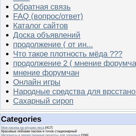
Обратная связь
FAQ (вопрос/ответ)
Каталог сайтов
Доска объявлений
продолжение ( от ин...
Что такое плотность мёда ???
продолжение 2 ( мнение форумча
мнение форумчан
Онлайн игры
Народные средства для врсстан
Сахарный сироп
Categories
Моя пасека на опушке леса
[417]
Красивые пейзажи пасеки и точок стационарный
Медоносы и лекарственные рецепты для здоровья
[206]