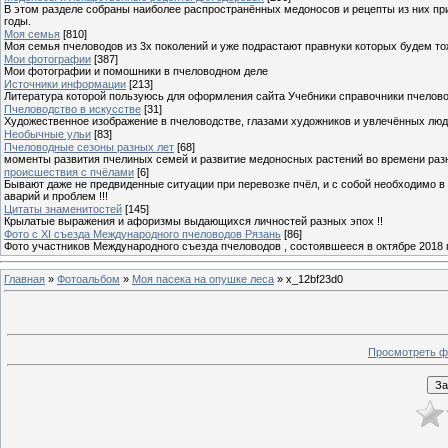
В этом разделе собраны наиболее распространённых медоносов и рецепты из них пр
годы.
Моя семья
[810]
Моя семья пчеловодов из 3х поколений и уже подрастают правнуки которых будем то
Мои фотографии
[387]
Мои фотографии и помошники в пчеловодном деле
Источники информации
[213]
Литература которой пользуюсь для оформления сайта Учебники справочники пчелов
Пчеловодство в искусстве
[31]
Художественное изображение в пчеловодстве, глазами художников и увлечённых лю
Необычные ульи
[83]
Пчеловодные сезоны разных лет
[68]
моменты развития пчелиных семей и развитие медоносных растений во времени разны
происшествия с пчёлами
[6]
Бывают даже не предвиденные ситуации при перевозке пчёл, и с собой необходимо в
аварий и проблем !!!
Цитаты знаменитостей
[145]
Крылатые выражения и афоризмы выдающихся личностей разных эпох !!
Фото с XI съезда Международного пчеловодов Рязань
[86]
Фото участников Международного съезда пчеловодов , состоявшееся в октябре 2018 
Главная
»
Фотоальбом
»
Моя пасека на опушке леса
» x_12bf23d0
Просмотреть ф