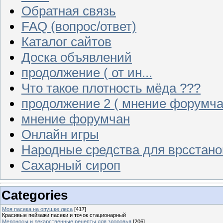
Обратная связь
FAQ (вопрос/ответ)
Каталог сайтов
Доска объявлений
продолжение ( от ин...
Что такое плотность мёда ???
продолжение 2 ( мнение форумча
мнение форумчан
Онлайн игры
Народные средства для врсстан
Сахарный сироп
Categories
Моя пасека на опушке леса
[417]
Красивые пейзажи пасеки и точок стационарный
Медоносы и лекарственные рецепты для здоровья
[206]