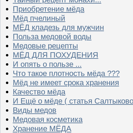
Приобретение мёда
Мёд пчелиный
МЁД кладезь для мужчин
Польза медовой воды
Медовые рецепты
МЁД ДЛЯ ПОХУДЕНИЯ
И опять о пользе ...
Что такое плотность мёда ???
Мёд не имеет срока хранения
Качество мёда
И Ещё о мёде ( статья Салтыково
Виды медов
Медовая косметика
Хранение МЁДА