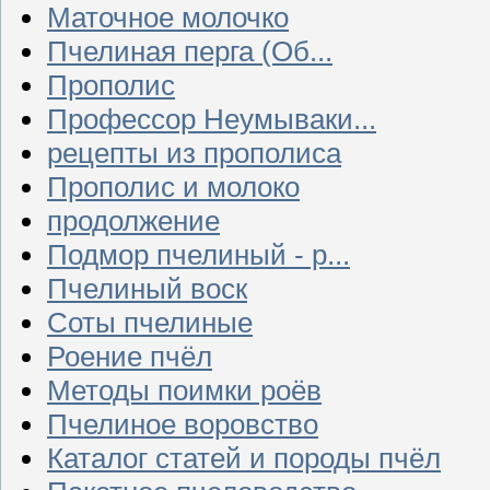
Маточное молочко
Пчелиная перга (Об...
Прополис
Профессор Неумываки...
рецепты из прополиса
Прополис и молоко
продолжение
Подмор пчелиный - р...
Пчелиный воск
Соты пчелиные
Роение пчёл
Методы поимки роёв
Пчелиное воровство
Каталог статей и породы пчёл