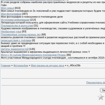
В этом разделе собраны наиболее распространённых медоносов и рецепты из них пр
годы.
Моя семья
[810]
Моя семья пчеловодов из 3х поколений и уже подрастают правнуки которых будем то
Мои фотографии
[387]
Мои фотографии и помошники в пчеловодном деле
Источники информации
[213]
Литература которой пользуюсь для оформления сайта Учебники справочники пчелов
Пчеловодство в искусстве
[31]
Художественное изображение в пчеловодстве, глазами художников и увлечённых лю
Необычные ульи
[83]
Пчеловодные сезоны разных лет
[68]
моменты развития пчелиных семей и развитие медоносных растений во времени разны
происшествия с пчёлами
[6]
Бывают даже не предвиденные ситуации при перевозке пчёл, и с собой необходимо в
аварий и проблем !!!
Цитаты знаменитостей
[145]
Крылатые выражения и афоризмы выдающихся личностей разных эпох !!
Фото с XI съезда Международного пчеловодов Рязань
[86]
Фото участников Международного съезда пчеловодов , состоявшееся в октябре 2018 
Главная
»
Фотоальбом
»
Моя пасека на опушке леса
» x_4f0ce29b
Просмотреть ф