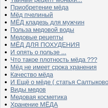
Приобретение мёда
Мёд пчелиный
МЁД кладезь для мужчин
Польза медовой воды
Медовые рецепты
МЁД ДЛЯ ПОХУДЕНИЯ
И опять о пользе ...
Что такое плотность мёда ???
Мёд не имеет срока хранения
Качество мёда
И Ещё о мёде ( статья Салтыково
Виды медов
Медовая косметика
Хранение МЁДА