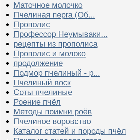
Маточное молочко
Пчелиная перга (Об...
Прополис
Профессор Неумываки...
рецепты из прополиса
Прополис и молоко
продолжение
Подмор пчелиный - р...
Пчелиный воск
Соты пчелиные
Роение пчёл
Методы поимки роёв
Пчелиное воровство
Каталог статей и породы пчёл