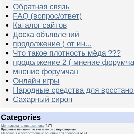
Обратная связь
FAQ (вопрос/ответ)
Каталог сайтов
Доска объявлений
продолжение ( от ин...
Что такое плотность мёда ???
продолжение 2 ( мнение форумча
мнение форумчан
Онлайн игры
Народные средства для врсстан
Сахарный сироп
Categories
Моя пасека на опушке леса
[417]
Красивые пейзажи пасеки и точок стационарный
Медоносы и лекарственные рецепты для здоровья
[206]