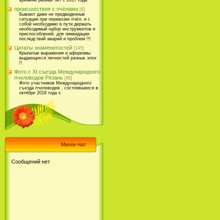
времени разных лет с 2017 года.
происшествия с пчёлами
[6]
Бывают даже не предвиденные
ситуации при перевозке пчёл, и с
собой необходимо в пути держать
необходимый набор инструментов и
приспособлений, для ликвидации
последствий аварий и проблем !!!
Цитаты знаменитостей
[145]
Крылатые выражения и афоризмы
выдающихся личностей разных эпох
!!
Фото с XI съезда Международного
пчеловодов Рязань
[86]
Фото участников Международного
съезда пчеловодов , состоявшееся в
октябре 2018 года х
Мини-чат