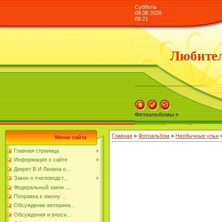
Суббота
08.08.2026
09:21
Любител
Фотоальбомы »
Главная
»
Фотоальбом
»
Необычные ульи
»
Меню сайта
Главная страница
Информация о сайте
Декрет В И Ленина о...
Закон о пчеловодст...
Федеральный закон ...
Поправка к закону ...
Обсуждение ветерина...
Обсуждения и вноси...