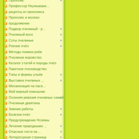
Прополис
Профессор Неумываки...
рецепты из прополиса
Прополис и молоко
продолжение
Подмор пчелиный - р...
Пчелиный воск
Соты пчелиные
Роение пчёл
Методы поимки роёв
Пчелиное воровство
Каталог статей и породы пчёл
Пакетное пчеловодство
Типы и формы ульёв
Выставка пчелиных ...
Механизация на пасе...
Мой верный помошник
Осенняя ревизия пчелиных семей
Пчелиная девятина
Зимние работы
Болезни пчёл
Предупреждение Ноземы
Лечение природными ...
Опасные гости на ...
Литературная страница