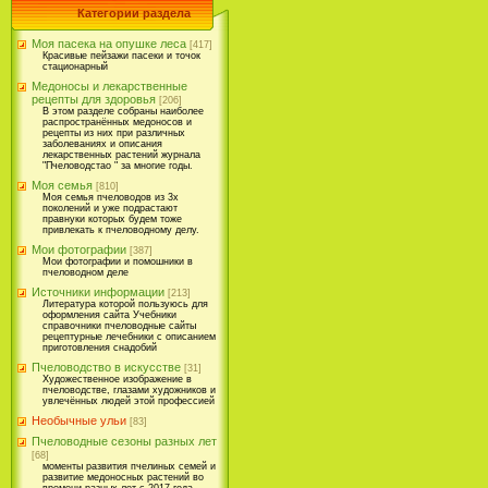
Категории раздела
Моя пасека на опушке леса
[417]
Красивые пейзажи пасеки и точок
стационарный
Медоносы и лекарственные
рецепты для здоровья
[206]
В этом разделе собраны наиболее
распространённых медоносов и
рецепты из них при различных
заболеваниях и описания
лекарственных растений журнала
"Пчеловодстао " за многие годы.
Моя семья
[810]
Моя семья пчеловодов из 3х
поколений и уже подрастают
правнуки которых будем тоже
привлекать к пчеловодному делу.
Мои фотографии
[387]
Мои фотографии и помошники в
пчеловодном деле
Источники информации
[213]
Литература которой пользуюсь для
оформления сайта Учебники
справочники пчеловодные сайты
рецептурные лечебники с описанием
приготовления снадобий
Пчеловодство в искусстве
[31]
Художественное изображение в
пчеловодстве, глазами художников и
увлечённых людей этой профессией
Необычные ульи
[83]
Пчеловодные сезоны разных лет
[68]
моменты развития пчелиных семей и
развитие медоносных растений во