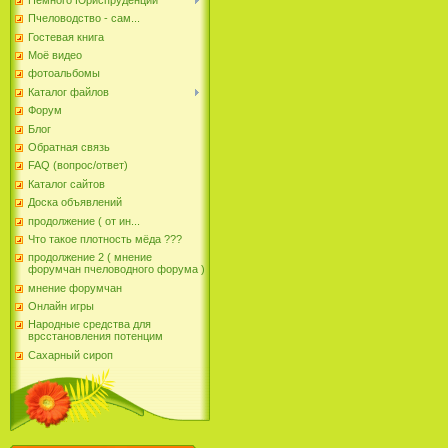
Пчеловодство - сам...
Гостевая книга
Моё видео
фотоальбомы
Каталог файлов
Форум
Блог
Обратная связь
FAQ (вопрос/ответ)
Каталог сайтов
Доска объявлений
продолжение ( от ин...
Что такое плотность мёда ???
продолжение 2 ( мнение
форумчан пчеловодного форума )
мнение форумчан
Онлайн игры
Народные средства для
врсстановления потенцим
Сахарный сироп