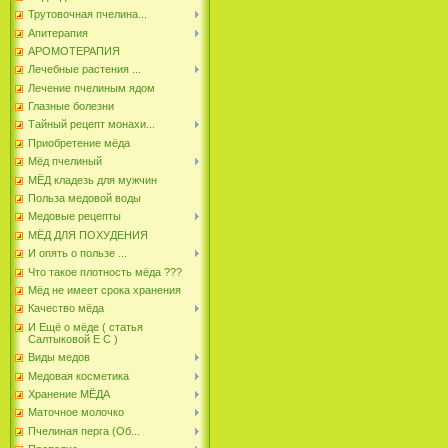
Трутовочная пчелина...
Апитерапия
АРОМОТЕРАПИЯ
Лечебные растения ...
Лечение пчелиным ядом
Глазные болезни
Тайный рецепт монахи...
Приобретение мёда
Мёд пчелиный
МЁД кладезь для мужчин
Польза медовой воды
Медовые рецепты
МЁД ДЛЯ ПОХУДЕНИЯ
И опять о пользе ...
Что такое плотность мёда ???
Мёд не имеет срока хранения
Качество мёда
И Ещё о мёде ( статья
Салтыковой Е С )
Виды медов
Медовая косметика
Хранение МЁДА
Маточное молочко
Пчелиная перга (Об...