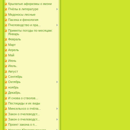
Крылатые афоризмы о жизни
Пчёлы в литературе
Медоносы лесные
Пасека и фенология
Пчеловодство и пра...
Приметы погоды по месяцам:
Январь
Февраль
Март
Апрель
Май
Июнь
Июль.
Август
Сентябрь
Октябрь
ноябрь
Декабрь.
И снова о стволов...
Пестициды и их виды
Минсельхоз о пчёла...
Закон о пчеловодст...
Закон о пчеловодст...
Проект закона о п...
Немного Юриспруденции