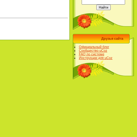
Друзья сайта
Официальный блог
Сообщество uCoz
FAQ по системе
Инструкции для uCoz