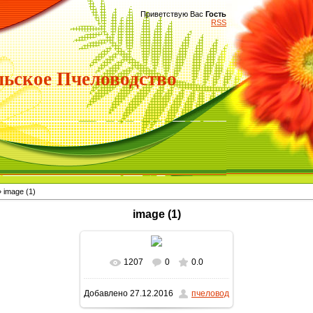
Приветствую Вас
Гость
RSS
ьское Пчеловодство
 image (1)
image (1)
1207
0
0.0
В реальном размере
640x480
Добавлено
27.12.2016
пчеловод
/ 112.4Kb