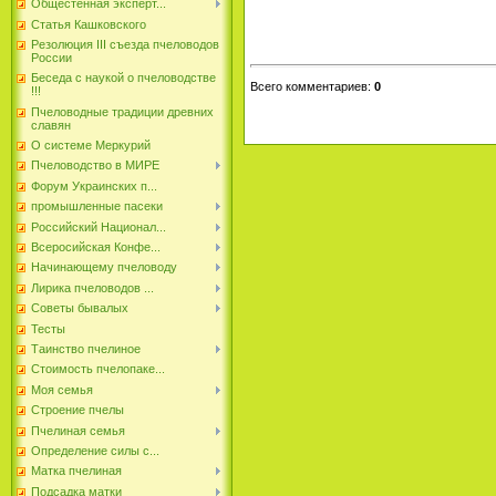
Общестенная эксперт...
Статья Кашковского
Резолюция III съезда пчеловодов
России
Беседа с наукой о пчеловодстве
Всего комментариев
:
0
!!!
Пчеловодные традиции древних
славян
О системе Меркурий
Пчеловодство в МИРЕ
Форум Украинских п...
промышленные пасеки
Российский Национал...
Всеросийская Конфе...
Начинающему пчеловоду
Лирика пчеловодов ...
Советы бывалых
Тесты
Таинство пчелиное
Стоимость пчелопаке...
Моя семья
Строение пчелы
Пчелиная семья
Определение силы с...
Матка пчелиная
Подсадка матки