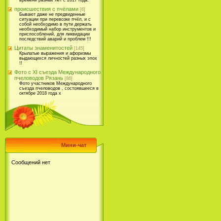
времени разных лет с 2017 года.
происшествия с пчёлами
[6]
Бывают даже не предвиденные
ситуации при перевозке пчёл, и с
собой необходимо в пути держать
необходимый набор инструментов и
приспособлений, для ликвидации
последствий аварий и проблем !!!
Цитаты знаменитостей
[145]
Крылатые выражения и афоризмы
выдающихся личностей разных эпох
!!
Фото с XI съезда Международного
пчеловодов Рязань
[86]
Фото участников Международного
съезда пчеловодов , состоявшееся в
октябре 2018 года х
Мини-чат