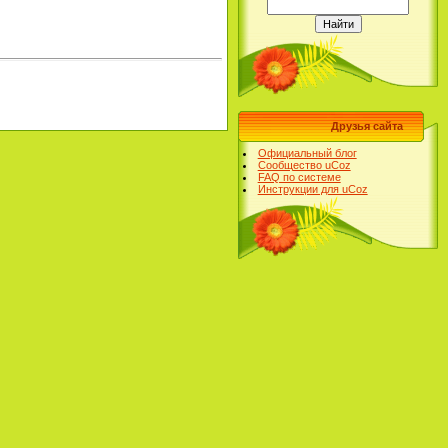
Друзья сайта
Официальный блог
Сообщество uCoz
FAQ по системе
Инструкции для uCoz