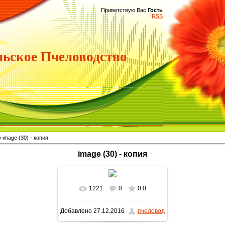
Приветствую Вас
Гость
RSS
ьское Пчеловодство
 image (30) - копия
image (30) - копия
1221
0
0.0
В реальном размере
640x426
Добавлено
27.12.2016
пчеловод
/ 111.8Kb