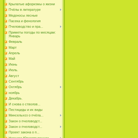
Крылатые афоризмы о жизни
Пчёлы в литературе
Медоносы лесные
Пасека и фенология
Пчеловодство и пра...
Приметы погоды по месяцам:
Январь
Февраль
Март
Апрель
Май
Июнь
Июль.
Август
Сентябрь
Октябрь
ноябрь
Декабрь.
И снова о стволов...
Пестициды и их виды
Минсельхоз о пчёла...
Закон о пчеловодст...
Закон о пчеловодст...
Проект закона о п...
Немного Юриспруденции