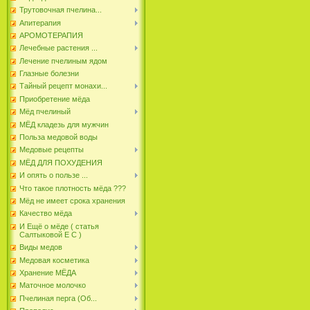
Трутовочная пчелина...
Апитерапия
АРОМОТЕРАПИЯ
Лечебные растения ...
Лечение пчелиным ядом
Глазные болезни
Тайный рецепт монахи...
Приобретение мёда
Мёд пчелиный
МЁД кладезь для мужчин
Польза медовой воды
Медовые рецепты
МЁД ДЛЯ ПОХУДЕНИЯ
И опять о пользе ...
Что такое плотность мёда ???
Мёд не имеет срока хранения
Качество мёда
И Ещё о мёде ( статья
Салтыковой Е С )
Виды медов
Медовая косметика
Хранение МЁДА
Маточное молочко
Пчелиная перга (Об...