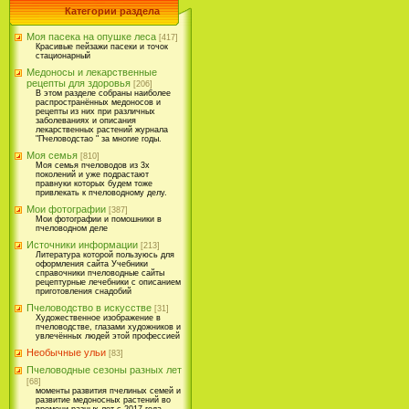
Категории раздела
Моя пасека на опушке леса
[417]
Красивые пейзажи пасеки и точок
стационарный
Медоносы и лекарственные
рецепты для здоровья
[206]
В этом разделе собраны наиболее
распространённых медоносов и
рецепты из них при различных
заболеваниях и описания
лекарственных растений журнала
"Пчеловодстао " за многие годы.
Моя семья
[810]
Моя семья пчеловодов из 3х
поколений и уже подрастают
правнуки которых будем тоже
привлекать к пчеловодному делу.
Мои фотографии
[387]
Мои фотографии и помошники в
пчеловодном деле
Источники информации
[213]
Литература которой пользуюсь для
оформления сайта Учебники
справочники пчеловодные сайты
рецептурные лечебники с описанием
приготовления снадобий
Пчеловодство в искусстве
[31]
Художественное изображение в
пчеловодстве, глазами художников и
увлечённых людей этой профессией
Необычные ульи
[83]
Пчеловодные сезоны разных лет
[68]
моменты развития пчелиных семей и
развитие медоносных растений во