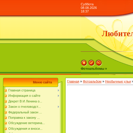
Суббота
08.08.2026
18:37
Любител
Фотоальбомы »
Главная
»
Фотоальбом
»
Необычные ульи
»
Меню сайта
Главная страница
Информация о сайте
Декрет В И Ленина о...
Закон о пчеловодст...
Федеральный закон ...
Поправка к закону ...
Обсуждение ветерина...
Обсуждения и вноси...