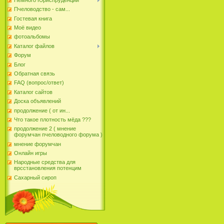
Пчеловодство - сам...
Гостевая книга
Моё видео
фотоальбомы
Каталог файлов
Форум
Блог
Обратная связь
FAQ (вопрос/ответ)
Каталог сайтов
Доска объявлений
продолжение ( от ин...
Что такое плотность мёда ???
продолжение 2 ( мнение
форумчан пчеловодного форума )
мнение форумчан
Онлайн игры
Народные средства для
врсстановления потенцим
Сахарный сироп