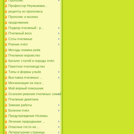
Прополис
Профессор Неумываки...
рецепты из прополиса
Прополис и молоко
продолжение
Подмор пчелиный - р...
Пчелиный воск
Соты пчелиные
Роение пчёл
Методы поимки роёв
Пчелиное воровство
Каталог статей и породы пчёл
Пакетное пчеловодство
Типы и формы ульёв
Выставка пчелиных ...
Механизация на пасе...
Мой верный помошник
Осенняя ревизия пчелиных семей
Пчелиная девятина
Зимние работы
Болезни пчёл
Предупреждение Ноземы
Лечение природными ...
Опасные гости на ...
Литературная страница