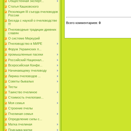
Общестенная эксперт...
Статья Кашковского
Резолюция III съезда пчеловодов
России
Беседа с наукой о пчеловодстве
Всего комментариев
:
0
!!!
Пчеловодные традиции древних
славян
О системе Меркурий
Пчеловодство в МИРЕ
Форум Украинских п...
промышленные пасеки
Российский Национал...
Всеросийская Конфе...
Начинающему пчеловоду
Лирика пчеловодов ...
Советы бывалых
Тесты
Таинство пчелиное
Стоимость пчелопаке...
Моя семья
Строение пчелы
Пчелиная семья
Определение силы с...
Матка пчелиная
Подсадка матки