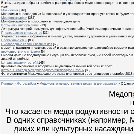
В этом разделе собраны наиболее распространённых медоносов и рецепты из них пр
годы.
Моя семья
[810]
Моя семья пчеловодов из 3х поколений и уже подрастают правнуки которых будем то
Мои фотографии
[387]
Мои фотографии и помошники в пчеловодном деле
Источники информации
[213]
Литература которой пользуюсь для оформления сайта Учебники справочники пчелов
Пчеловодство в искусстве
[31]
Художественное изображение в пчеловодстве, глазами художников и увлечённых лю
Необычные ульи
[83]
Пчеловодные сезоны разных лет
[68]
моменты развития пчелиных семей и развитие медоносных растений во времени разны
происшествия с пчёлами
[6]
Бывают даже не предвиденные ситуации при перевозке пчёл, и с собой необходимо в
аварий и проблем !!!
Цитаты знаменитостей
[145]
Крылатые выражения и афоризмы выдающихся личностей разных эпох !!
Фото с XI съезда Международного пчеловодов Рязань
[86]
Фото участников Международного съезда пчеловодов , состоявшееся в октябре 2018 
Главная
»
Фотоальбом
»
Медоносы и лекарственные рецепты для здоровья
» Облепи
Медопр
Что касается медопродуктивности о
В одних справочниках (например, М.
диких или культурных насаждени