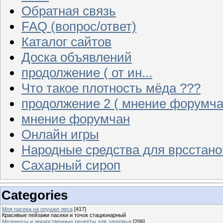
Обратная связь
FAQ (вопрос/ответ)
Каталог сайтов
Доска объявлений
продолжение ( от ин...
Что такое плотность мёда ???
продолжение 2 ( мнение форумча
мнение форумчан
Онлайн игры
Народные средства для врсстан
Сахарный сироп
Categories
Моя пасека на опушке леса
[417]
Красивые пейзажи пасеки и точок стационарный
Медоносы и лекарственные рецепты для здоровья
[206]