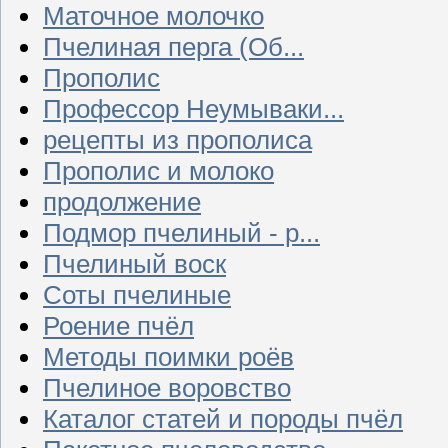
Маточное молочко
Пчелиная перга (Об...
Прополис
Профессор Неумываки...
рецепты из прополиса
Прополис и молоко
продолжение
Подмор пчелиный - р...
Пчелиный воск
Соты пчелиные
Роение пчёл
Методы поимки роёв
Пчелиное воровство
Каталог статей и породы пчёл