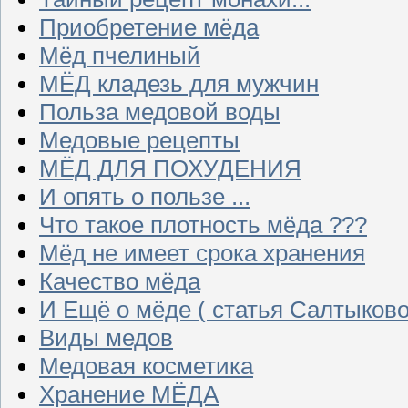
Приобретение мёда
Мёд пчелиный
МЁД кладезь для мужчин
Польза медовой воды
Медовые рецепты
МЁД ДЛЯ ПОХУДЕНИЯ
И опять о пользе ...
Что такое плотность мёда ???
Мёд не имеет срока хранения
Качество мёда
И Ещё о мёде ( статья Салтыково
Виды медов
Медовая косметика
Хранение МЁДА