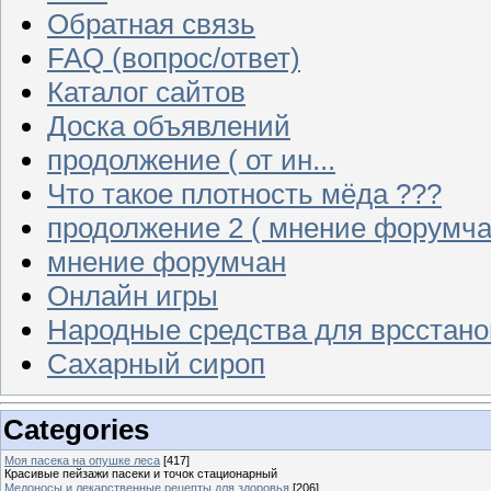
Обратная связь
FAQ (вопрос/ответ)
Каталог сайтов
Доска объявлений
продолжение ( от ин...
Что такое плотность мёда ???
продолжение 2 ( мнение форумча
мнение форумчан
Онлайн игры
Народные средства для врсстан
Сахарный сироп
Categories
Моя пасека на опушке леса
[417]
Красивые пейзажи пасеки и точок стационарный
Медоносы и лекарственные рецепты для здоровья
[206]