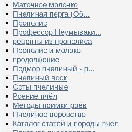
Маточное молочко
Пчелиная перга (Об...
Прополис
Профессор Неумываки...
рецепты из прополиса
Прополис и молоко
продолжение
Подмор пчелиный - р...
Пчелиный воск
Соты пчелиные
Роение пчёл
Методы поимки роёв
Пчелиное воровство
Каталог статей и породы пчёл