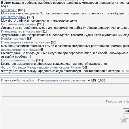
В этом разделе собраны наиболее распространённых медоносов и рецепты из них пр
годы.
Моя семья
[810]
Моя семья пчеловодов из 3х поколений и уже подрастают правнуки которых будем то
Мои фотографии
[387]
Мои фотографии и помошники в пчеловодном деле
Источники информации
[213]
Литература которой пользуюсь для оформления сайта Учебники справочники пчелов
Пчеловодство в искусстве
[31]
Художественное изображение в пчеловодстве, глазами художников и увлечённых лю
Необычные ульи
[83]
Пчеловодные сезоны разных лет
[68]
моменты развития пчелиных семей и развитие медоносных растений во времени разны
происшествия с пчёлами
[6]
Бывают даже не предвиденные ситуации при перевозке пчёл, и с собой необходимо в
аварий и проблем !!!
Цитаты знаменитостей
[145]
Крылатые выражения и афоризмы выдающихся личностей разных эпох !!
Фото с XI съезда Международного пчеловодов Рязань
[86]
Фото участников Международного съезда пчеловодов , состоявшееся в октябре 2018 
Главная
»
Фотоальбом
»
Пчеловодные сезоны разных лет
» IMG_1658
Просмотреть ф