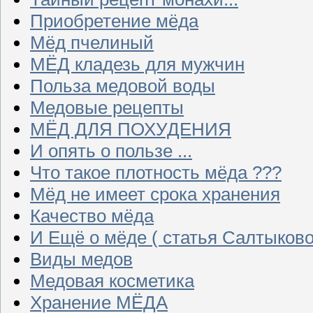
Приобретение мёда
Мёд пчелиный
МЁД кладезь для мужчин
Польза медовой воды
Медовые рецепты
МЁД ДЛЯ ПОХУДЕНИЯ
И опять о пользе ...
Что такое плотность мёда ???
Мёд не имеет срока хранения
Качество мёда
И Ещё о мёде ( статья Салтыково
Виды медов
Медовая косметика
Хранение МЁДА