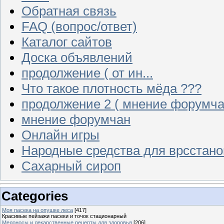
Обратная связь
FAQ (вопрос/ответ)
Каталог сайтов
Доска объявлений
продолжение ( от ин...
Что такое плотность мёда ???
продолжение 2 ( мнение форумча
мнение форумчан
Онлайн игры
Народные средства для врсстан
Сахарный сироп
Categories
Моя пасека на опушке леса
[417]
Красивые пейзажи пасеки и точок стационарный
Медоносы и лекарственные рецепты для здоровья
[206]