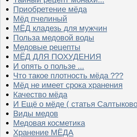
Приобретение мёда
Мёд пчелиный
МЁД кладезь для мужчин
Польза медовой воды
Медовые рецепты
МЁД ДЛЯ ПОХУДЕНИЯ
И опять о пользе ...
Что такое плотность мёда ???
Мёд не имеет срока хранения
Качество мёда
И Ещё о мёде ( статья Салтыково
Виды медов
Медовая косметика
Хранение МЁДА