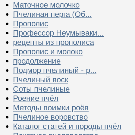
Маточное молочко
Пчелиная перга (Об...
Прополис
Профессор Неумываки...
рецепты из прополиса
Прополис и молоко
продолжение
Подмор пчелиный - р...
Пчелиный воск
Соты пчелиные
Роение пчёл
Методы поимки роёв
Пчелиное воровство
Каталог статей и породы пчёл