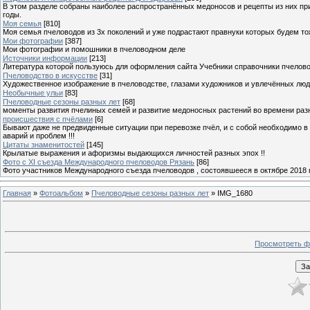
В этом разделе собраны наиболее распространённых медоносов и рецепты из них пр
годы.
Моя семья
[810]
Моя семья пчеловодов из 3х поколений и уже подрастают правнуки которых будем то
Мои фотографии
[387]
Мои фотографии и помошники в пчеловодном деле
Источники информации
[213]
Литература которой пользуюсь для оформления сайта Учебники справочники пчелов
Пчеловодство в искусстве
[31]
Художественное изображение в пчеловодстве, глазами художников и увлечённых лю
Необычные ульи
[83]
Пчеловодные сезоны разных лет
[68]
моменты развития пчелиных семей и развитие медоносных растений во времени разны
происшествия с пчёлами
[6]
Бывают даже не предвиденные ситуации при перевозке пчёл, и с собой необходимо в
аварий и проблем !!!
Цитаты знаменитостей
[145]
Крылатые выражения и афоризмы выдающихся личностей разных эпох !!
Фото с XI съезда Международного пчеловодов Рязань
[86]
Фото участников Международного съезда пчеловодов , состоявшееся в октябре 2018 
Главная
»
Фотоальбом
»
Пчеловодные сезоны разных лет
» IMG_1680
Просмотреть ф