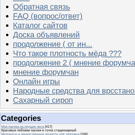
Обратная связь
FAQ (вопрос/ответ)
Каталог сайтов
Доска объявлений
продолжение ( от ин...
Что такое плотность мёда ???
продолжение 2 ( мнение форумча
мнение форумчан
Онлайн игры
Народные средства для врсстан
Сахарный сироп
Categories
Моя пасека на опушке леса
[417]
Красивые пейзажи пасеки и точок стационарный
Медоносы и лекарственные рецепты для здоровья
[206]