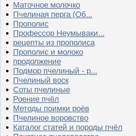
Маточное молочко
Пчелиная перга (Об...
Прополис
Профессор Неумываки...
рецепты из прополиса
Прополис и молоко
продолжение
Подмор пчелиный - р...
Пчелиный воск
Соты пчелиные
Роение пчёл
Методы поимки роёв
Пчелиное воровство
Каталог статей и породы пчёл