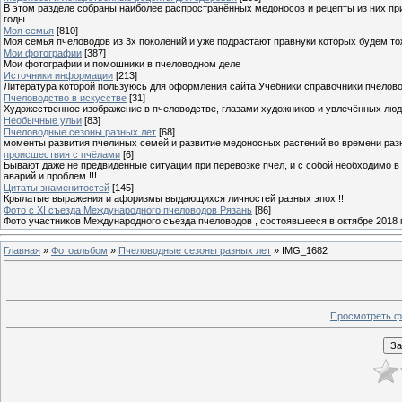
В этом разделе собраны наиболее распространённых медоносов и рецепты из них пр
годы.
Моя семья
[810]
Моя семья пчеловодов из 3х поколений и уже подрастают правнуки которых будем то
Мои фотографии
[387]
Мои фотографии и помошники в пчеловодном деле
Источники информации
[213]
Литература которой пользуюсь для оформления сайта Учебники справочники пчелов
Пчеловодство в искусстве
[31]
Художественное изображение в пчеловодстве, глазами художников и увлечённых лю
Необычные ульи
[83]
Пчеловодные сезоны разных лет
[68]
моменты развития пчелиных семей и развитие медоносных растений во времени разны
происшествия с пчёлами
[6]
Бывают даже не предвиденные ситуации при перевозке пчёл, и с собой необходимо в
аварий и проблем !!!
Цитаты знаменитостей
[145]
Крылатые выражения и афоризмы выдающихся личностей разных эпох !!
Фото с XI съезда Международного пчеловодов Рязань
[86]
Фото участников Международного съезда пчеловодов , состоявшееся в октябре 2018 
Главная
»
Фотоальбом
»
Пчеловодные сезоны разных лет
» IMG_1682
Просмотреть ф