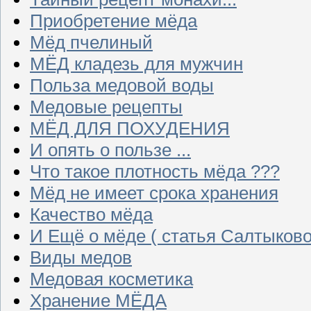
Приобретение мёда
Мёд пчелиный
МЁД кладезь для мужчин
Польза медовой воды
Медовые рецепты
МЁД ДЛЯ ПОХУДЕНИЯ
И опять о пользе ...
Что такое плотность мёда ???
Мёд не имеет срока хранения
Качество мёда
И Ещё о мёде ( статья Салтыково
Виды медов
Медовая косметика
Хранение МЁДА