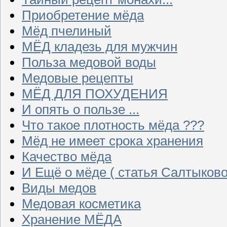
Приобретение мёда
Мёд пчелиный
МЁД кладезь для мужчин
Польза медовой воды
Медовые рецепты
МЁД ДЛЯ ПОХУДЕНИЯ
И опять о пользе ...
Что такое плотность мёда ???
Мёд не имеет срока хранения
Качество мёда
И Ещё о мёде ( статья Салтыково
Виды медов
Медовая косметика
Хранение МЁДА