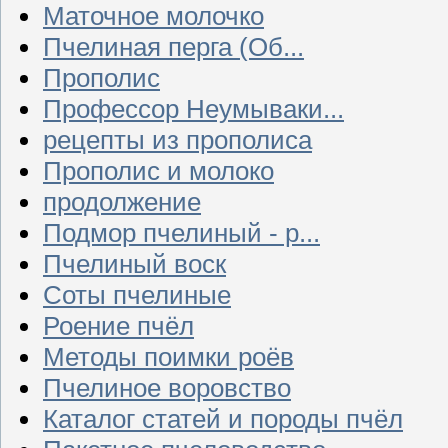
Маточное молочко
Пчелиная перга (Об...
Прополис
Профессор Неумываки...
рецепты из прополиса
Прополис и молоко
продолжение
Подмор пчелиный - р...
Пчелиный воск
Соты пчелиные
Роение пчёл
Методы поимки роёв
Пчелиное воровство
Каталог статей и породы пчёл