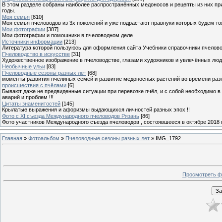
В этом разделе собраны наиболее распространённых медоносов и рецепты из них пр
годы.
Моя семья
[810]
Моя семья пчеловодов из 3х поколений и уже подрастают правнуки которых будем то
Мои фотографии
[387]
Мои фотографии и помошники в пчеловодном деле
Источники информации
[213]
Литература которой пользуюсь для оформления сайта Учебники справочники пчелов
Пчеловодство в искусстве
[31]
Художественное изображение в пчеловодстве, глазами художников и увлечённых лю
Необычные ульи
[83]
Пчеловодные сезоны разных лет
[68]
моменты развития пчелиных семей и развитие медоносных растений во времени разны
происшествия с пчёлами
[6]
Бывают даже не предвиденные ситуации при перевозке пчёл, и с собой необходимо в
аварий и проблем !!!
Цитаты знаменитостей
[145]
Крылатые выражения и афоризмы выдающихся личностей разных эпох !!
Фото с XI съезда Международного пчеловодов Рязань
[86]
Фото участников Международного съезда пчеловодов , состоявшееся в октябре 2018 
Главная
»
Фотоальбом
»
Пчеловодные сезоны разных лет
» IMG_1792
Просмотреть ф