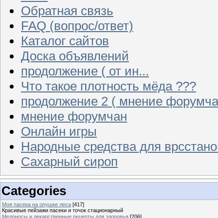
Обратная связь
FAQ (вопрос/ответ)
Каталог сайтов
Доска объявлений
продолжение ( от ин...
Что такое плотность мёда ???
продолжение 2 ( мнение форумча
мнение форумчан
Онлайн игры
Народные средства для врсстан
Сахарный сироп
Categories
Моя пасека на опушке леса
[417]
Красивые пейзажи пасеки и точок стационарный
Медоносы и лекарственные рецепты для здоровья
[206]