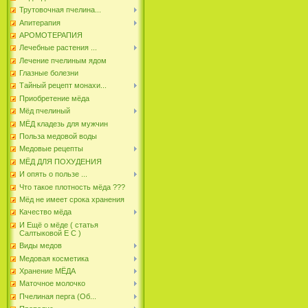
Трутовочная пчелина...
Апитерапия
АРОМОТЕРАПИЯ
Лечебные растения ...
Лечение пчелиным ядом
Глазные болезни
Тайный рецепт монахи...
Приобретение мёда
Мёд пчелиный
МЁД кладезь для мужчин
Польза медовой воды
Медовые рецепты
МЁД ДЛЯ ПОХУДЕНИЯ
И опять о пользе ...
Что такое плотность мёда ???
Мёд не имеет срока хранения
Качество мёда
И Ещё о мёде ( статья
Салтыковой Е С )
Виды медов
Медовая косметика
Хранение МЁДА
Маточное молочко
Пчелиная перга (Об...