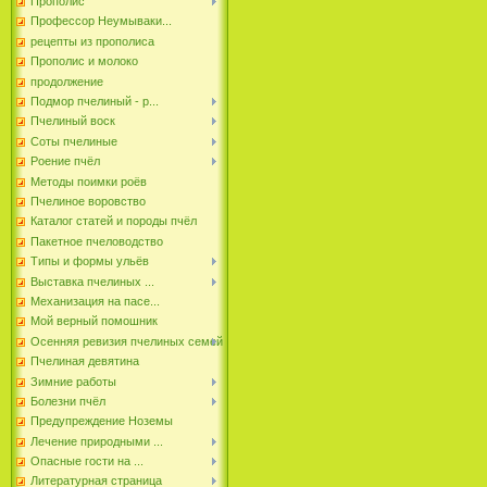
Прополис
Профессор Неумываки...
рецепты из прополиса
Прополис и молоко
продолжение
Подмор пчелиный - р...
Пчелиный воск
Соты пчелиные
Роение пчёл
Методы поимки роёв
Пчелиное воровство
Каталог статей и породы пчёл
Пакетное пчеловодство
Типы и формы ульёв
Выставка пчелиных ...
Механизация на пасе...
Мой верный помошник
Осенняя ревизия пчелиных семей
Пчелиная девятина
Зимние работы
Болезни пчёл
Предупреждение Ноземы
Лечение природными ...
Опасные гости на ...
Литературная страница