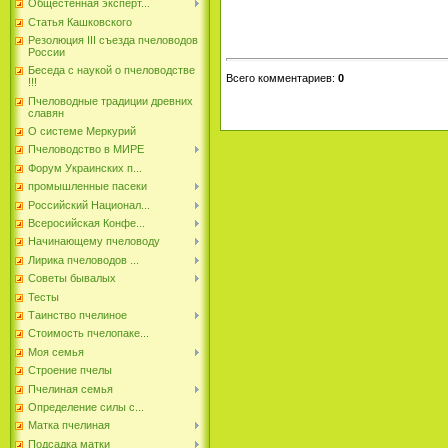
Общестенная эксперт...
Статья Кашковского
Резолюция III съезда пчеловодов
России
Беседа с наукой о пчеловодстве
Всего комментариев
:
0
!!!
Пчеловодные традиции древних
славян
О системе Меркурий
Пчеловодство в МИРЕ
Форум Украинских п...
промышленные пасеки
Российский Национал...
Всеросийская Конфе...
Начинающему пчеловоду
Лирика пчеловодов ...
Советы бывалых
Тесты
Таинство пчелиное
Стоимость пчелопаке...
Моя семья
Строение пчелы
Пчелиная семья
Определение силы с...
Матка пчелиная
Подсадка матки