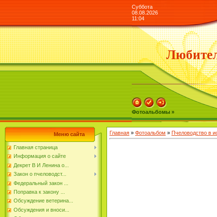
Суббота
08.08.2026
11:04
Любител
Фотоальбомы »
Главная
»
Фотоальбом
»
Пчеловодство в и
Меню сайта
Главная страница
Информация о сайте
Декрет В И Ленина о...
Закон о пчеловодст...
Федеральный закон ...
Поправка к закону ...
Обсуждение ветерина...
Обсуждения и вноси...