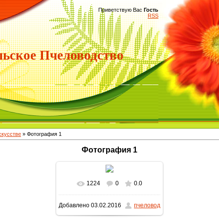
Приветствую Вас
Гость
RSS
ьское Пчеловодство
скусстве
» Фотография 1
Фотография 1
1224
0
0.0
В реальном размере
604x488
Добавлено
03.02.2016
пчеловод
/ 110.3Kb