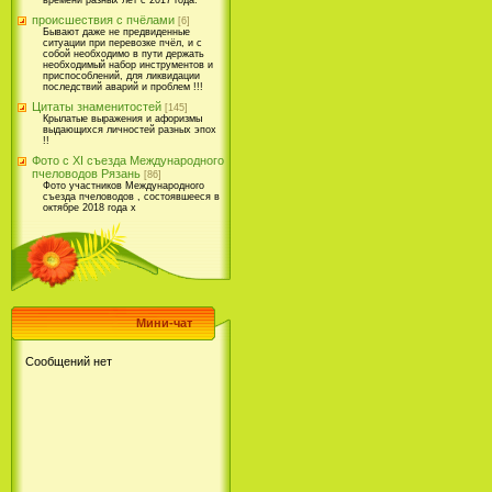
времени разных лет с 2017 года.
происшествия с пчёлами
[6]
Бывают даже не предвиденные
ситуации при перевозке пчёл, и с
собой необходимо в пути держать
необходимый набор инструментов и
приспособлений, для ликвидации
последствий аварий и проблем !!!
Цитаты знаменитостей
[145]
Крылатые выражения и афоризмы
выдающихся личностей разных эпох
!!
Фото с XI съезда Международного
пчеловодов Рязань
[86]
Фото участников Международного
съезда пчеловодов , состоявшееся в
октябре 2018 года х
Мини-чат