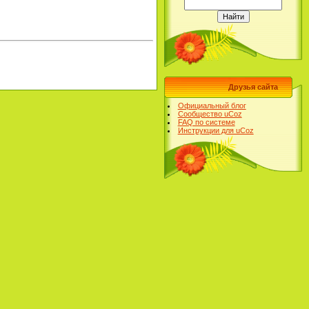
Друзья сайта
Официальный блог
Сообщество uCoz
FAQ по системе
Инструкции для uCoz