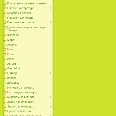
Крылатые афоризмы о жизни
Пчёлы в литературе
Медоносы лесные
Пасека и фенология
Пчеловодство и пра...
Приметы погоды по месяцам:
Январь
Февраль
Март
Апрель
Май
Июнь
Июль.
Август
Сентябрь
Октябрь
ноябрь
Декабрь.
И снова о стволов...
Пестициды и их виды
Минсельхоз о пчёла...
Закон о пчеловодст...
Закон о пчеловодст...
Проект закона о п...
Немного Юриспруденции