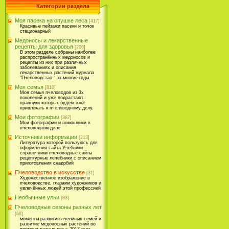
Категории раздела
Моя пасека на опушке леса
[417]
Красивые пейзажи пасеки и точок
стационарный
Медоносы и лекарственные
рецепты для здоровья
[206]
В этом разделе собраны наиболее
распространённых медоносов и
рецепты из них при различных
заболеваниях и описания
лекарственных растений журнала
"Пчеловодстао " за многие годы.
Моя семья
[810]
Моя семья пчеловодов из 3х
поколений и уже подрастают
правнуки которых будем тоже
привлекать к пчеловодному делу.
Мои фотографии
[387]
Мои фотографии и помошники в
пчеловодном деле
Источники информации
[213]
Литература которой пользуюсь для
оформления сайта Учебники
справочники пчеловодные сайты
рецептурные лечебники с описанием
приготовления снадобий
Пчеловодство в искусстве
[31]
Художественное изображение в
пчеловодстве, глазами художников и
увлечённых людей этой профессией
Необычные ульи
[83]
Пчеловодные сезоны разных лет
[68]
моменты развития пчелиных семей и
развитие медоносных растений во