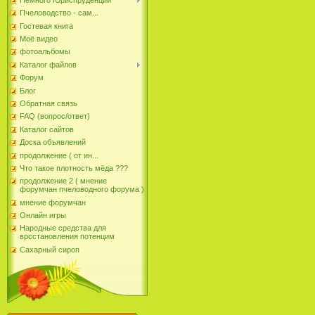
Пчеловодство - сам...
Гостевая книга
Моё видео
фотоальбомы
Каталог файлов
Форум
Блог
Обратная связь
FAQ (вопрос/ответ)
Каталог сайтов
Доска объявлений
продолжение ( от ин...
Что такое плотность мёда ???
продолжение 2 ( мнение
форумчан пчеловодного форума )
мнение форумчан
Онлайн игры
Народные средства для
врсстановления потенцим
Сахарный сироп