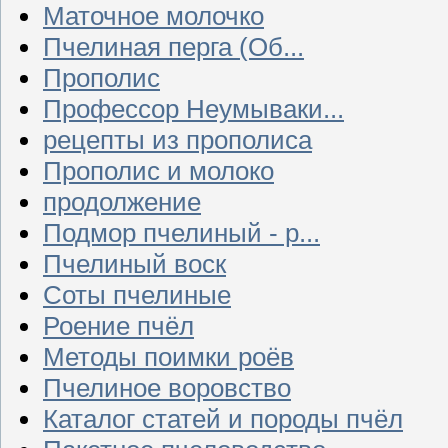
Маточное молочко
Пчелиная перга (Об...
Прополис
Профессор Неумываки...
рецепты из прополиса
Прополис и молоко
продолжение
Подмор пчелиный - р...
Пчелиный воск
Соты пчелиные
Роение пчёл
Методы поимки роёв
Пчелиное воровство
Каталог статей и породы пчёл