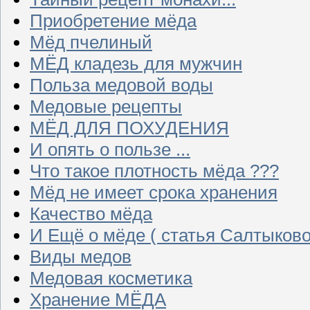
Приобретение мёда
Мёд пчелиный
МЁД кладезь для мужчин
Польза медовой воды
Медовые рецепты
МЁД ДЛЯ ПОХУДЕНИЯ
И опять о пользе ...
Что такое плотность мёда ???
Мёд не имеет срока хранения
Качество мёда
И Ещё о мёде ( статья Салтыково
Виды медов
Медовая косметика
Хранение МЁДА