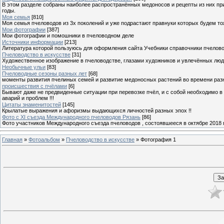
В этом разделе собраны наиболее распространённых медоносов и рецепты из них пр
годы.
Моя семья
[810]
Моя семья пчеловодов из 3х поколений и уже подрастают правнуки которых будем то
Мои фотографии
[387]
Мои фотографии и помошники в пчеловодном деле
Источники информации
[213]
Литература которой пользуюсь для оформления сайта Учебники справочники пчелов
Пчеловодство в искусстве
[31]
Художественное изображение в пчеловодстве, глазами художников и увлечённых лю
Необычные ульи
[83]
Пчеловодные сезоны разных лет
[68]
моменты развития пчелиных семей и развитие медоносных растений во времени разны
происшествия с пчёлами
[6]
Бывают даже не предвиденные ситуации при перевозке пчёл, и с собой необходимо в
аварий и проблем !!!
Цитаты знаменитостей
[145]
Крылатые выражения и афоризмы выдающихся личностей разных эпох !!
Фото с XI съезда Международного пчеловодов Рязань
[86]
Фото участников Международного съезда пчеловодов , состоявшееся в октябре 2018 
Главная
»
Фотоальбом
»
Пчеловодство в искусстве
» Фотография 1