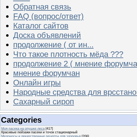
Обратная связь
FAQ (вопрос/ответ)
Каталог сайтов
Доска объявлений
продолжение ( от ин...
Что такое плотность мёда ???
продолжение 2 ( мнение форумча
мнение форумчан
Онлайн игры
Народные средства для врсстан
Сахарный сироп
Categories
Моя пасека на опушке леса
[417]
Красивые пейзажи пасеки и точок стационарный
Медоносы и лекарственные рецепты для здоровья
[206]