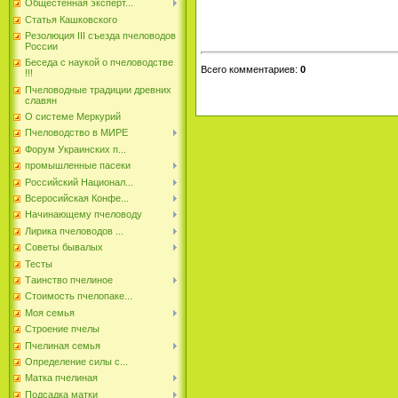
Общестенная эксперт...
Статья Кашковского
Резолюция III съезда пчеловодов
России
Беседа с наукой о пчеловодстве
Всего комментариев
:
0
!!!
Пчеловодные традиции древних
славян
О системе Меркурий
Пчеловодство в МИРЕ
Форум Украинских п...
промышленные пасеки
Российский Национал...
Всеросийская Конфе...
Начинающему пчеловоду
Лирика пчеловодов ...
Советы бывалых
Тесты
Таинство пчелиное
Стоимость пчелопаке...
Моя семья
Строение пчелы
Пчелиная семья
Определение силы с...
Матка пчелиная
Подсадка матки