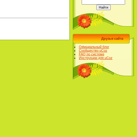
Друзья сайта
Официальный блог
Сообщество uCoz
FAQ по системе
Инструкции для uCoz