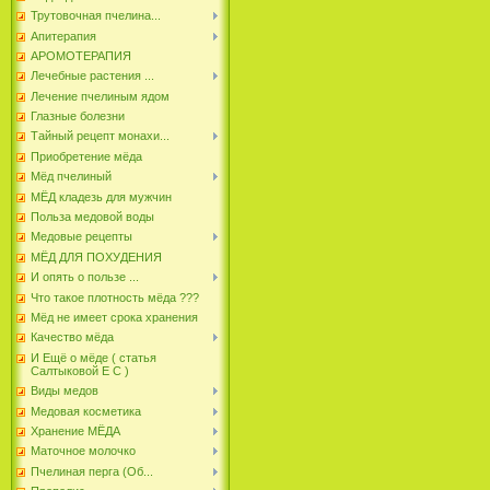
Трутовочная пчелина...
Апитерапия
АРОМОТЕРАПИЯ
Лечебные растения ...
Лечение пчелиным ядом
Глазные болезни
Тайный рецепт монахи...
Приобретение мёда
Мёд пчелиный
МЁД кладезь для мужчин
Польза медовой воды
Медовые рецепты
МЁД ДЛЯ ПОХУДЕНИЯ
И опять о пользе ...
Что такое плотность мёда ???
Мёд не имеет срока хранения
Качество мёда
И Ещё о мёде ( статья
Салтыковой Е С )
Виды медов
Медовая косметика
Хранение МЁДА
Маточное молочко
Пчелиная перга (Об...