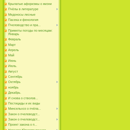
Крылатые афоризмы о жизни
Пчёлы в литературе
Медоносы лесные
Пасека и фенология
Пчеловодство и пра...
Приметы погоды по месяцам:
Январь
Февраль
Март
Апрель
Май
Июнь
Июль.
Август
Сентябрь
Октябрь
ноябрь
Декабрь.
И снова о стволов...
Пестициды и их виды
Минсельхоз о пчёла...
Закон о пчеловодст...
Закон о пчеловодст...
Проект закона о п...
Немного Юриспруденции