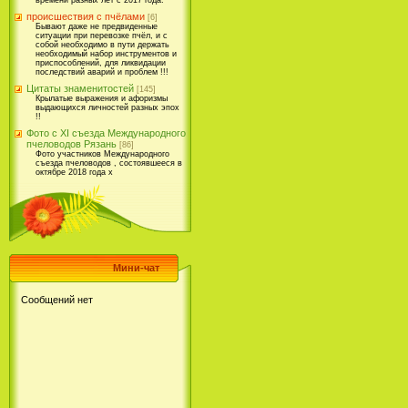
времени разных лет с 2017 года.
происшествия с пчёлами
[6]
Бывают даже не предвиденные
ситуации при перевозке пчёл, и с
собой необходимо в пути держать
необходимый набор инструментов и
приспособлений, для ликвидации
последствий аварий и проблем !!!
Цитаты знаменитостей
[145]
Крылатые выражения и афоризмы
выдающихся личностей разных эпох
!!
Фото с XI съезда Международного
пчеловодов Рязань
[86]
Фото участников Международного
съезда пчеловодов , состоявшееся в
октябре 2018 года х
Мини-чат