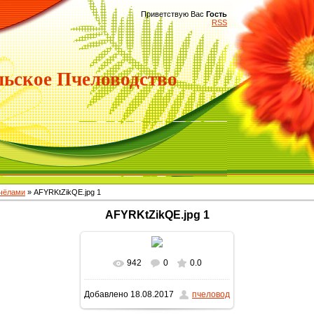
Приветствую Вас
Гость
RSS
ьское Пчеловодство
пчёлами
» AFYRKtZikQE.jpg 1
AFYRKtZikQE.jpg 1
942
0
0.0
В реальном размере
Добавлено
18.08.2017
пчеловод
1280x720
/ 209.1Kb