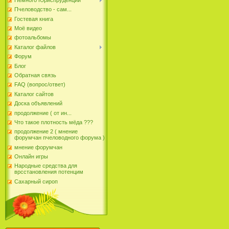
Пчеловодство - сам...
Гостевая книга
Моё видео
фотоальбомы
Каталог файлов
Форум
Блог
Обратная связь
FAQ (вопрос/ответ)
Каталог сайтов
Доска объявлений
продолжение ( от ин...
Что такое плотность мёда ???
продолжение 2 ( мнение
форумчан пчеловодного форума )
мнение форумчан
Онлайн игры
Народные средства для
врсстановления потенцим
Сахарный сироп