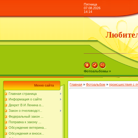
Пятница
07.08.2026
14:14
Любител
Фотоальбомы »
Главная
»
Фотоальбом
»
происшествия с 
Меню сайта
Главная страница
Информация о сайте
Декрет В И Ленина о...
Закон о пчеловодст...
Федеральный закон ...
Поправка к закону ...
Обсуждение ветерина...
Обсуждения и вноси...