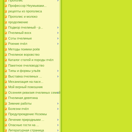
Прополис
Профессор Неумываки...
рецепты из прополиса
Прополис и молоко
продолжение
Подмор пчелиный - р...
Пчелиный воск
Соты пчелиные
Роение пчёл
Методы поимки роёв
Пчелиное воровство
Каталог статей и породы пчёл
Пакетное пчеловодство
Типы и формы ульёв
Выставка пчелиных ...
Механизация на пасе...
Мой верный помошник
Осенняя ревизия пчелиных семей
Пчелиная девятина
Зимние работы
Болезни пчёл
Предупреждение Ноземы
Лечение природными ...
Опасные гости на ...
Литературная страница