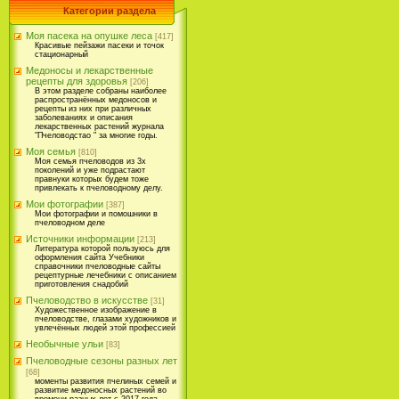
Категории раздела
Моя пасека на опушке леса
[417]
Красивые пейзажи пасеки и точок
стационарный
Медоносы и лекарственные
рецепты для здоровья
[206]
В этом разделе собраны наиболее
распространённых медоносов и
рецепты из них при различных
заболеваниях и описания
лекарственных растений журнала
"Пчеловодстао " за многие годы.
Моя семья
[810]
Моя семья пчеловодов из 3х
поколений и уже подрастают
правнуки которых будем тоже
привлекать к пчеловодному делу.
Мои фотографии
[387]
Мои фотографии и помошники в
пчеловодном деле
Источники информации
[213]
Литература которой пользуюсь для
оформления сайта Учебники
справочники пчеловодные сайты
рецептурные лечебники с описанием
приготовления снадобий
Пчеловодство в искусстве
[31]
Художественное изображение в
пчеловодстве, глазами художников и
увлечённых людей этой профессией
Необычные ульи
[83]
Пчеловодные сезоны разных лет
[68]
моменты развития пчелиных семей и
развитие медоносных растений во