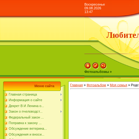
Воскресенье
09.08.2026
13:47
Любител
Фотоальбомы »
Главная
»
Фотоальбом
»
Моя семья
» Родс
Меню сайта
Главная страница
Информация о сайте
Декрет В И Ленина о...
Закон о пчеловодст...
Федеральный закон ...
Поправка к закону ...
Обсуждение ветерина...
Обсуждения и вноси...