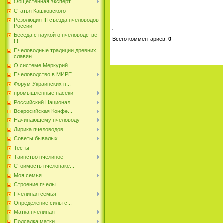
Общестенная эксперт...
Статья Кашковского
Резолюция III съезда пчеловодов
России
Беседа с наукой о пчеловодстве
Всего комментариев
:
0
!!!
Пчеловодные традиции древних
славян
О системе Меркурий
Пчеловодство в МИРЕ
Форум Украинских п...
промышленные пасеки
Российский Национал...
Всеросийская Конфе...
Начинающему пчеловоду
Лирика пчеловодов ...
Советы бывалых
Тесты
Таинство пчелиное
Стоимость пчелопаке...
Моя семья
Строение пчелы
Пчелиная семья
Определение силы с...
Матка пчелиная
Подсадка матки