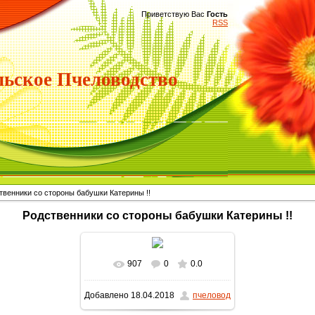
Приветствую Вас
Гость
RSS
ьское Пчеловодство
твенники со стороны бабушки Катерины !!
Родственники со стороны бабушки Катерины !!
907
0
0.0
В реальном размере
Добавлено
18.04.2018
пчеловод
1680x1180
/ 212.8Kb