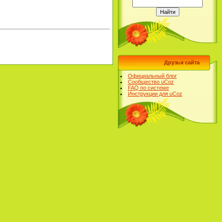
Друзья сайта
Официальный блог
Сообщество uCoz
FAQ по системе
Инструкции для uCoz