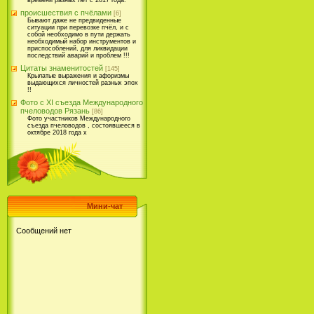
времени разных лет с 2017 года.
происшествия с пчёлами
[6]
Бывают даже не предвиденные
ситуации при перевозке пчёл, и с
собой необходимо в пути держать
необходимый набор инструментов и
приспособлений, для ликвидации
последствий аварий и проблем !!!
Цитаты знаменитостей
[145]
Крылатые выражения и афоризмы
выдающихся личностей разных эпох
!!
Фото с XI съезда Международного
пчеловодов Рязань
[86]
Фото участников Международного
съезда пчеловодов , состоявшееся в
октябре 2018 года х
Мини-чат