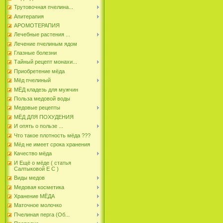
Трутовочная пчелина...
Апитерапия
АРОМОТЕРАПИЯ
Лечебные растения ...
Лечение пчелиным ядом
Глазные болезни
Тайный рецепт монахи...
Приобретение мёда
Мёд пчелиный
МЁД кладезь для мужчин
Польза медовой воды
Медовые рецепты
МЁД ДЛЯ ПОХУДЕНИЯ
И опять о пользе ...
Что такое плотность мёда ???
Мёд не имеет срока хранения
Качество мёда
И Ещё о мёде ( статья
Салтыковой Е С )
Виды медов
Медовая косметика
Хранение МЁДА
Маточное молочко
Пчелиная перга (Об...