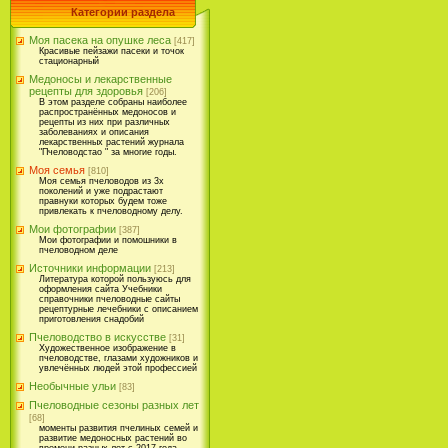
Категории раздела
Моя пасека на опушке леса
[417]
Красивые пейзажи пасеки и точок
стационарный
Медоносы и лекарственные
рецепты для здоровья
[206]
В этом разделе собраны наиболее
распространённых медоносов и
рецепты из них при различных
заболеваниях и описания
лекарственных растений журнала
"Пчеловодстао " за многие годы.
Моя семья
[810]
Моя семья пчеловодов из 3х
поколений и уже подрастают
правнуки которых будем тоже
привлекать к пчеловодному делу.
Мои фотографии
[387]
Мои фотографии и помошники в
пчеловодном деле
Источники информации
[213]
Литература которой пользуюсь для
оформления сайта Учебники
справочники пчеловодные сайты
рецептурные лечебники с описанием
приготовления снадобий
Пчеловодство в искусстве
[31]
Художественное изображение в
пчеловодстве, глазами художников и
увлечённых людей этой профессией
Необычные ульи
[83]
Пчеловодные сезоны разных лет
[68]
моменты развития пчелиных семей и
развитие медоносных растений во