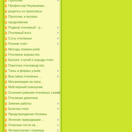
Прополис
Профессор Неумываки...
рецепты из прополиса
Прополис и молоко
продолжение
Подмор пчелиный - р...
Пчелиный воск
Соты пчелиные
Роение пчёл
Методы поимки роёв
Пчелиное воровство
Каталог статей и породы пчёл
Пакетное пчеловодство
Типы и формы ульёв
Выставка пчелиных ...
Механизация на пасе...
Мой верный помошник
Осенняя ревизия пчелиных семей
Пчелиная девятина
Зимние работы
Болезни пчёл
Предупреждение Ноземы
Лечение природными ...
Опасные гости на ...
Литературная страница