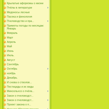
Крылатые афоризмы о жизни
Пчёлы в литературе
Медоносы лесные
Пасека и фенология
Пчеловодство и пра...
Приметы погоды по месяцам:
Январь
Февраль
Март
Апрель
Май
Июнь
Июль.
Август
Сентябрь
Октябрь
ноябрь
Декабрь.
И снова о стволов...
Пестициды и их виды
Минсельхоз о пчёла...
Закон о пчеловодст...
Закон о пчеловодст...
Проект закона о п...
Немного Юриспруденции