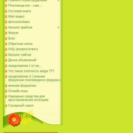
Пчеловодство - сам...
Гостевая книга
Моё видео
фотоальбомы
Каталог файлов
Форум
Блог
Обратная связь
FAQ (вопрос/ответ)
Каталог сайтов
Доска объявлений
продолжение ( от ин...
Что такое плотность мёда ???
продолжение 2 ( мнение
форумчан пчеловодного форума )
мнение форумчан
Онлайн игры
Народные средства для
врсстановления потенцим
Сахарный сироп