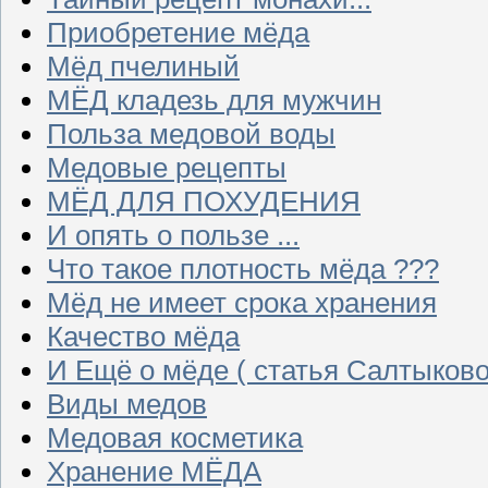
Приобретение мёда
Мёд пчелиный
МЁД кладезь для мужчин
Польза медовой воды
Медовые рецепты
МЁД ДЛЯ ПОХУДЕНИЯ
И опять о пользе ...
Что такое плотность мёда ???
Мёд не имеет срока хранения
Качество мёда
И Ещё о мёде ( статья Салтыково
Виды медов
Медовая косметика
Хранение МЁДА