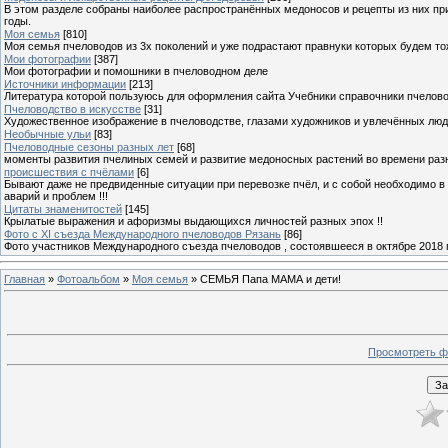
В этом разделе собраны наиболее распространённых медоносов и рецепты из них пр
годы.
Моя семья
[810]
Моя семья пчеловодов из 3х поколений и уже подрастают правнуки которых будем то
Мои фотографии
[387]
Мои фотографии и помошники в пчеловодном деле
Источники информации
[213]
Литература которой пользуюсь для оформления сайта Учебники справочники пчелов
Пчеловодство в искусстве
[31]
Художественное изображение в пчеловодстве, глазами художников и увлечённых лю
Необычные ульи
[83]
Пчеловодные сезоны разных лет
[68]
моменты развития пчелиных семей и развитие медоносных растений во времени разны
происшествия с пчёлами
[6]
Бывают даже не предвиденные ситуации при перевозке пчёл, и с собой необходимо в
аварий и проблем !!!
Цитаты знаменитостей
[145]
Крылатые выражения и афоризмы выдающихся личностей разных эпох !!
Фото с XI съезда Международного пчеловодов Рязань
[86]
Фото участников Международного съезда пчеловодов , состоявшееся в октябре 2018 
Главная
»
Фотоальбом
»
Моя семья
» СЕМЬЯ Папа МАМА и дети!
Просмотреть ф