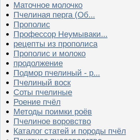
Маточное молочко
Пчелиная перга (Об...
Прополис
Профессор Неумываки...
рецепты из прополиса
Прополис и молоко
продолжение
Подмор пчелиный - р...
Пчелиный воск
Соты пчелиные
Роение пчёл
Методы поимки роёв
Пчелиное воровство
Каталог статей и породы пчёл