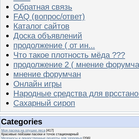
Обратная связь
FAQ (вопрос/ответ)
Каталог сайтов
Доска объявлений
продолжение ( от ин...
Что такое плотность мёда ???
продолжение 2 ( мнение форумча
мнение форумчан
Онлайн игры
Народные средства для врсстан
Сахарный сироп
Categories
Моя пасека на опушке леса
[417]
Красивые пейзажи пасеки и точок стационарный
Медоносы и лекарственные рецепты для здоровья
[206]