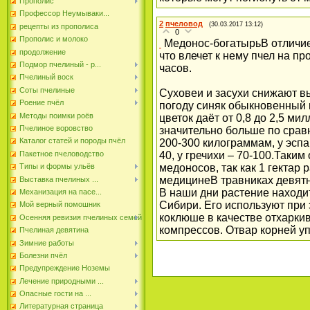
Прополис
Профессор Неумываки...
2
пчеловод
(30.03.2017 13:12)
рецепты из прополиса
0
Прополис и молоко
Медонос-богатырьВ отличие 
продолжение
что влечет к нему пчел на п
Подмор пчелиный - р...
часов.
Пчелиный воск
Соты пчелиные
Суховеи и засухи снижают в
Роение пчёл
погоду синяк обыкновенный 
Методы поимки роёв
цветок даёт от 0,8 до 2,5 м
Пчелиное воровство
значительно больше по срав
Каталог статей и породы пчёл
200-300 килограммам, у эспар
Пакетное пчеловодство
40, у гречихи – 70-100.
Таким 
Типы и формы ульёв
медоносов, так как 1 гектар
медицинеВ травниках девятн
Выставка пчелиных ...
В наши дни растение находи
Механизация на пасе...
Сибири. Его используют при
Мой верный помошник
коклюше в качестве отхарки
Осенняя ревизия пчелиных семей
компрессов. Отвар корней уп
Пчелиная девятина
Зимние работы
Болезни пчёл
Предупреждение Ноземы
Лечение природными ...
Опасные гости на ...
Литературная страница