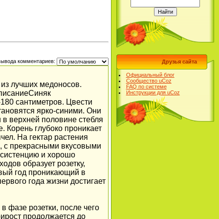
вывода комментариев:
Друзья сайта
Официальный блог
Сообщество uCoz
 из лучших медоносов.
FAQ по системе
ОписаниеСиняк
Инструкции для uCoz
180 сантиметров. Цвести
тановятся ярко-синими. Они
 в верхней половине стебля
. Корень глубоко проникает
чел. На гектар растения
а, с прекрасными вкусовыми
онсистенцию и хорошо
одов образует розетку,
рвый год проникающий в
первого года жизни достигает
в фазе розетки, после чего
рирост продолжается до