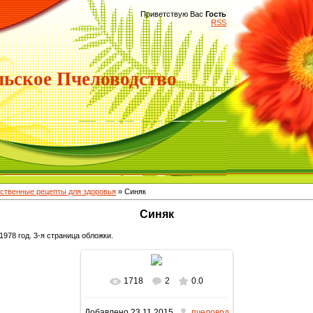
Приветствую Вас
Гость
RSS
ьское Пчеловодство
ственные рецепты для здоровья
» Синяк
Синяк
1978 год. 3-я страница обложки.
1718
2
0.0
В реальном размере
Добавлено
23.11.2015
пчеловод