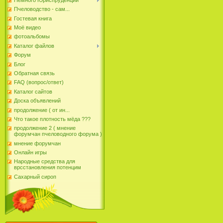
Пчеловодство - сам...
Гостевая книга
Моё видео
фотоальбомы
Каталог файлов
Форум
Блог
Обратная связь
FAQ (вопрос/ответ)
Каталог сайтов
Доска объявлений
продолжение ( от ин...
Что такое плотность мёда ???
продолжение 2 ( мнение
форумчан пчеловодного форума )
мнение форумчан
Онлайн игры
Народные средства для
врсстановления потенцим
Сахарный сироп