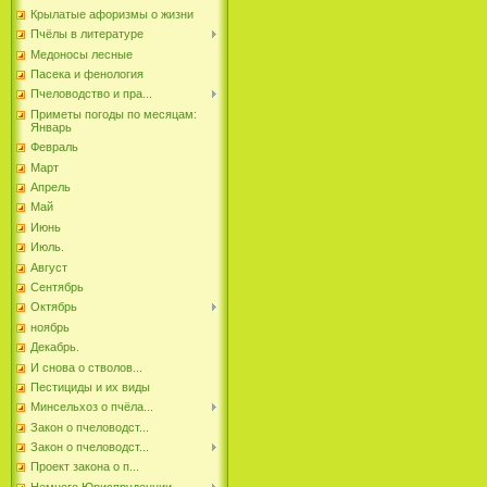
Крылатые афоризмы о жизни
Пчёлы в литературе
Медоносы лесные
Пасека и фенология
Пчеловодство и пра...
Приметы погоды по месяцам:
Январь
Февраль
Март
Апрель
Май
Июнь
Июль.
Август
Сентябрь
Октябрь
ноябрь
Декабрь.
И снова о стволов...
Пестициды и их виды
Минсельхоз о пчёла...
Закон о пчеловодст...
Закон о пчеловодст...
Проект закона о п...
Немного Юриспруденции