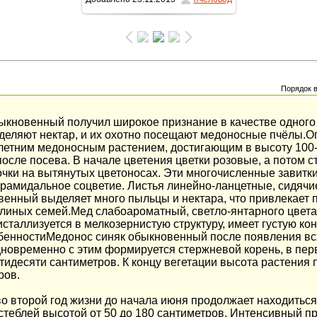
1270x1600
/ 585.9Kb
Порядок 
ыкновенный получил широкое признание в качестве одного
деляют нектар, и их охотно посещают медоносные пчёлы.
етним медоносным растением, достигающим в высоту 100-
осле посева. В начале цветения цветки розовые, а потом с
очки на вытянутых цветоносах. Эти многочисленные завитки
амидальное соцветие. Листья линейно-ланцетные, сидячие
венный выделяет много пыльцы и нектара, что привлекает п
елиных семей.Мед слабоароматный, светло-янтарного цвет
сталлизуется в мелкозернистую структуру, имеет густую к
бенностиМедонос синяк обыкновенный после появления всх
дновременно с этим формируется стержневой корень, в пе
тидесяти сантиметров. К концу вегетации высота растения 
ров.
 второй год жизни до начала июня продолжает находиться 
 стеблей высотой от 50 до 180 сантиметров. Интенсивный п