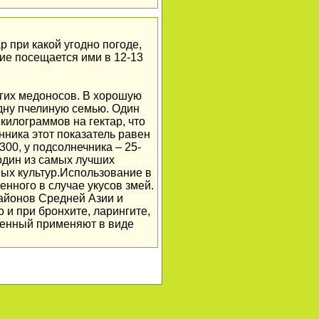
 при какой угодно погоде,
ние посещается ими в 12-13
угих медоносов. В хорошую
дну пчелиную семью. Один
 килограммов на гектар, что
ника этот показатель равен
300, у подсолнечника – 25-
один из самых лучших
ных культур.Использование в
нного в случае укусов змей.
районов Средней Азии и
и при бронхите, ларингите,
венный применяют в виде