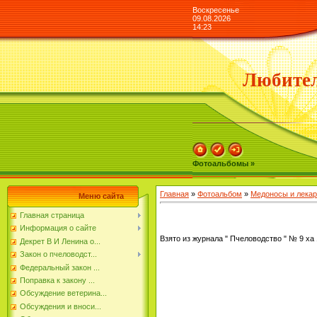
Воскресенье
09.08.2026
14:23
Любител
Фотоальбомы »
Главная
»
Фотоальбом
»
Медоносы и лекар
Меню сайта
Главная страница
Информация о сайте
Взято из журнала " Пчеловодство " № 9 ха 
Декрет В И Ленина о...
Закон о пчеловодст...
Федеральный закон ...
Поправка к закону ...
Обсуждение ветерина...
Обсуждения и вноси...