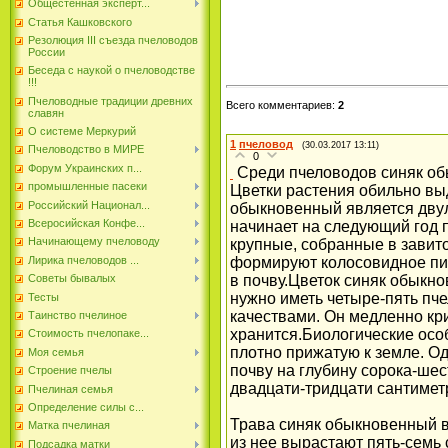
Общестенная эксперт...
Статья Кашковского
Резолюция III съезда пчеловодов
России
Беседа с наукой о пчеловодстве
!!!
Пчеловодные традиции древних
Всего комментариев
:
2
славян
О системе Меркурий
1
пчеловод
(30.03.2017 13:11)
Пчеловодство в МИРЕ
0
Форум Украинских п...
Среди пчеловодов синяк об
промышленные пасеки
Цветки растения обильно вы
Российский Национал...
обыкновенный является двул
Всеросийская Конфе...
начинает на следующий год п
Начинающему пчеловоду
крупные, собранные в завит
Лирика пчеловодов ...
формируют колосовидное пир
Советы бывалых
в почву.
Цветок синяк обыкно
нужно иметь четыре-пять пч
Тесты
качествами. Он медленно кри
Таинство пчелиное
хранится.Биологические осо
Стоимость пчелопаке...
плотно прижатую к земле. О
Моя семья
почву на глубину сорока-шес
Строение пчелы
двадцати-тридцати сантимет
Пчелиная семья
Определение силы с...
Трава синяк обыкновенный во
Матка пчелиная
из нее вырастают пять-семь
Подсадка матки