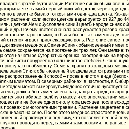
впадает с фазой бутонизации.
Растение синяк обыкновенный
раскрывается самый первый нижний цветок, через один-два 
менно в завитке бывают открытыми один-два цветка. Кажды
дном растении количество цветков варьируется от 927 до 442
3 млн. цветков.Чем обусловлен синий цветВ народе синяк 
иний и др. Почему цветок сначала распускается розово-кра
тки оставались розовыми, то были бы не так заметны для пч
ий оттенок играет привлекающую роль. Растение синеет по
а дня жизни медоноса.СеменаСиняк обыкновенный имеет о
 семян сохраняется на протяжении трех лет. Они мелкие: т
даются на четыре бугорчатых орешка, заостренных на верх
еточной кисти побуреет на большинстве стеблей. Скошенну
ого приступают к обмолоту. Семена хранят в холщовых мешк
делыванияСиняк обыкновенный возделывается разными пр
е распространённый способ – посев в чистом виде (беспок
ёплым климатом. В северных районах, в частности, в Сибир
 методом может вымерзнуть.Медонос отлично чувствует се
 высева должна быть уменьшена на двадцать-тридцать проце
емительно набирает зелёную массу, и ее впоследствии мож
прошествии не более одного-полутора месяцев после всходо
в посевах с многолетними травами. Растение зацветает в с
скашивают на сено. После этого медонос отрастает вновь и
новенный практикуется под зиму, что позволит весной пол
ы нужно проводить перед самыми заморозками, не раньше, 
морозов.