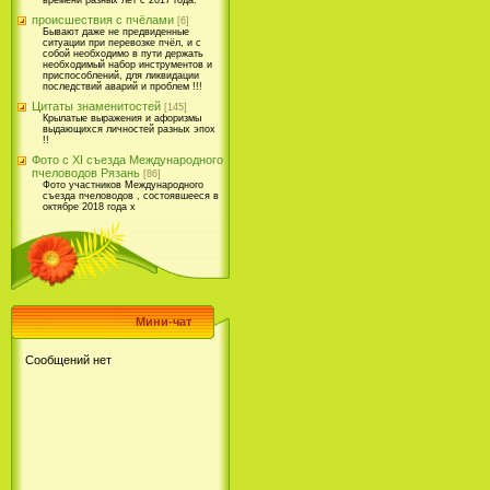
времени разных лет с 2017 года.
происшествия с пчёлами
[6]
Бывают даже не предвиденные
ситуации при перевозке пчёл, и с
собой необходимо в пути держать
необходимый набор инструментов и
приспособлений, для ликвидации
последствий аварий и проблем !!!
Цитаты знаменитостей
[145]
Крылатые выражения и афоризмы
выдающихся личностей разных эпох
!!
Фото с XI съезда Международного
пчеловодов Рязань
[86]
Фото участников Международного
съезда пчеловодов , состоявшееся в
октябре 2018 года х
Мини-чат