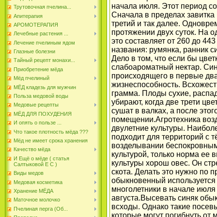
начала июля. Этот период со
Трутовочная пчелина...
Сначала в пределах завитка 
Апитерапия
третий и так далее. Одновре
АРОМОТЕРАПИЯ
протяжении двух суток. На о
Лечебные растения ...
это составляет от 260 до 44
Лечение пчелиным ядом
названия: румянка, ранник с
Глазные болезни
Дело в том, что если бы цве
Тайный рецепт монахи...
слабоароматный нектар. Син
Приобретение мёда
происходящего в первые дв
Мёд пчелиный
жизнеспособность. Всхожесть
МЁД кладезь для мужчин
грамма. Плоды сухие, распа
Польза медовой воды
убирают, когда две трети цв
Медовые рецепты
сушат в валках, а после эт
МЁД ДЛЯ ПОХУДЕНИЯ
помещении.Агротехника воз
И опять о пользе ...
двулетние культуры. Наиболе
Что такое плотность мёда ???
подходит для территорий с т
Мёд не имеет срока хранения
возделывании беспокровным
Качество мёда
культурой, только норма ее
И Ещё о мёде ( статья
культуры хорош овес. Он стр
Салтыковой Е С )
скота. Делать это нужно по 
Виды медов
обыкновенный используется 
Медовая косметика
многолетники в начале июля 
Хранение МЁДА
августа.Высевать синяк обык
Маточное молочко
всходы. Однако такие посев
Пчелиная перга (Об...
которые могут погибнуть от 