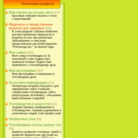
Категории раздела
Моя пасека на опушке леса
[417]
Красивые пейзажи пасеки и точок
стационарный
Медоносы и лекарственные
рецепты для здоровья
[206]
В этом разделе собраны наиболее
распространённых медоносов и
рецепты из них при различных
заболеваниях и описания
лекарственных растений журнала
"Пчеловодстао " за многие годы.
Моя семья
[810]
Моя семья пчеловодов из 3х
поколений и уже подрастают
правнуки которых будем тоже
привлекать к пчеловодному делу.
Мои фотографии
[387]
Мои фотографии и помошники в
пчеловодном деле
Источники информации
[213]
Литература которой пользуюсь для
оформления сайта Учебники
справочники пчеловодные сайты
рецептурные лечебники с описанием
приготовления снадобий
Пчеловодство в искусстве
[31]
Художественное изображение в
пчеловодстве, глазами художников и
увлечённых людей этой профессией
Необычные ульи
[83]
Пчеловодные сезоны разных лет
[68]
моменты развития пчелиных семей и
развитие медоносных растений во