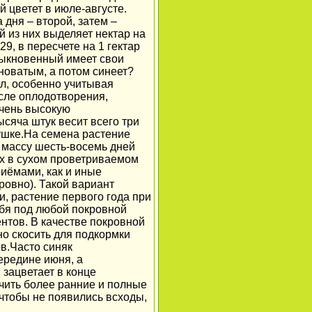
 цветет в июле-августе.
дня – второй, затем –
й из них выделяет нектар на
9, в пересчете на 1 гектар
обыкновенный имеет свои
сноватым, а потом синеет?
ел, особенно учитывая
сле оплодотворения,
чень высокую
ысяча штук весит всего три
ушке.
На семена растение
ю массу шесть-восемь дней
ах в сухом проветриваемом
иёмами, как и иные
ровно). Такой вариант
и, растение первого года при
бя под любой покровной
нтов. В качестве покровной
но скосить для подкормки
в.
Часто синяк
ередине июня, а
 зацветает в конце
учить более ранние и полные
чтобы не появились всходы,