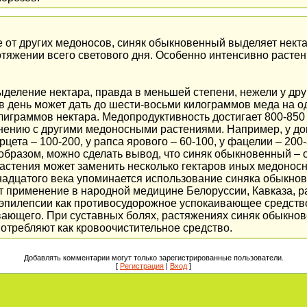
от других медоносов, синяк обыкновенный выделяет нектар
ротяжении всего светового дня. Особенно интенсивно расте
ыделение нектара, правда в меньшей степени, нежели у др
в день может дать до шести-восьми килограммов меда на о
иллиграммов нектара. Медопродуктивность достигает 800-850
нению с другими медоносными растениями. Например, у дон
цета – 100-200, у рапса ярового – 60-100, у фацелии – 200-
образом, можно сделать вывод, что синяк обыкновенный – 
 растения может заменить несколько гектаров иных медонос
адцатого века упоминается использование синяка обыкнове
т применение в народной медицине Белоруссии, Кавказа, 
 эпилепсии как противосудорожное успокаивающее средство 
вающего. При суставных болях, растяжениях синяк обыкно
отребляют как кровоочистительное средство.
Добавлять комментарии могут только зарегистрированные пользователи.
[
Регистрация
|
Вход
]