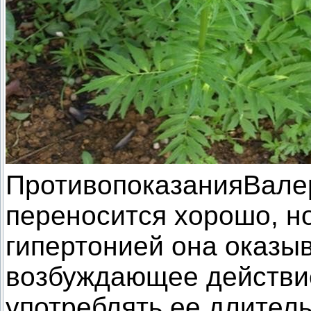
ПротивопоказанияВалер
переносится хорошо, н
гипертонией она оказы
возбуждающее действие
употреблять ее длитель