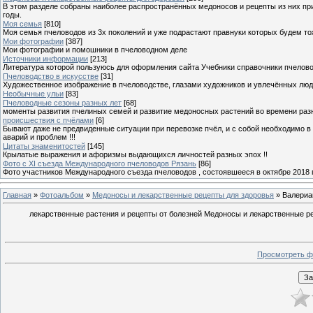
В этом разделе собраны наиболее распространённых медоносов и рецепты из них пр
годы.
Моя семья
[810]
Моя семья пчеловодов из 3х поколений и уже подрастают правнуки которых будем то
Мои фотографии
[387]
Мои фотографии и помошники в пчеловодном деле
Источники информации
[213]
Литература которой пользуюсь для оформления сайта Учебники справочники пчелов
Пчеловодство в искусстве
[31]
Художественное изображение в пчеловодстве, глазами художников и увлечённых лю
Необычные ульи
[83]
Пчеловодные сезоны разных лет
[68]
моменты развития пчелиных семей и развитие медоносных растений во времени разны
происшествия с пчёлами
[6]
Бывают даже не предвиденные ситуации при перевозке пчёл, и с собой необходимо в
аварий и проблем !!!
Цитаты знаменитостей
[145]
Крылатые выражения и афоризмы выдающихся личностей разных эпох !!
Фото с XI съезда Международного пчеловодов Рязань
[86]
Фото участников Международного съезда пчеловодов , состоявшееся в октябре 2018 
Главная
»
Фотоальбом
»
Медоносы и лекарственные рецепты для здоровья
» Валериа
лекарственные растения и рецепты от болезней Медоносы и лекарственные реце
Просмотреть ф