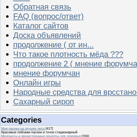
Обратная связь
FAQ (вопрос/ответ)
Каталог сайтов
Доска объявлений
продолжение ( от ин...
Что такое плотность мёда ???
продолжение 2 ( мнение форумча
мнение форумчан
Онлайн игры
Народные средства для врсстан
Сахарный сироп
Categories
Моя пасека на опушке леса
[417]
Красивые пейзажи пасеки и точок стационарный
Медоносы и лекарственные рецепты для здоровья
[206]