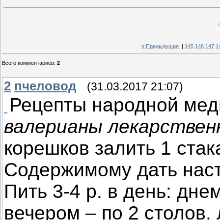
« Предыдущая
|
145
146
147
1
Всего комментариев
:
2
2
пчеловод
(31.03.2017 21:07)
Рецепты народной мед
валерианы лекарствен
корешков залить 1 стака
Содержимому дать насто
Пить 3-4 р. в день: дне
вечером – по 2 столов. 