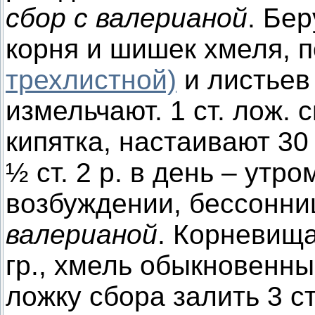
сбор с валерианой
. Бе
корня и шишек хмеля, п
трехлистной)
и листьев
измельчают. 1 ст. лож. 
кипятка, настаивают 30
½ ст. 2 р. в день – утр
возбуждении, бессонни
валерианой
. Корневища
гр., хмель обыкновенный
ложку сбора залить 3 ст