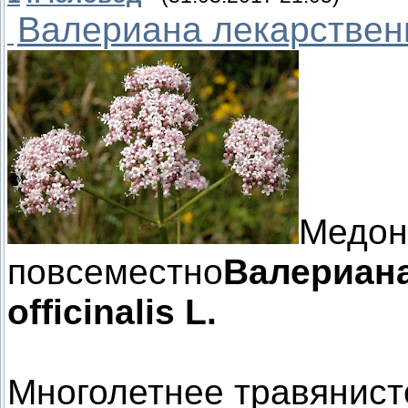
Валериана лекарствен
Медон
повсеместно
Валериана
officinalis L.
Многолетнее травянист