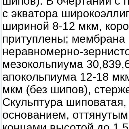
шипов). В очертании с 
с экватора широкоэлли
шириной 8-12 мкм, коро
притуплены; мембрана 
неравномерно-зернисто
мезокольпиума 30,839,
апокольпиума 12-18 мк
мкм (без шипов), стерж
Скульптура шиповатая,
основанием, оттянутым
концами высотой до 1,