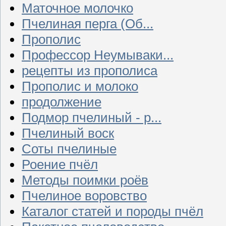
Маточное молочко
Пчелиная перга (Об...
Прополис
Профессор Неумываки...
рецепты из прополиса
Прополис и молоко
продолжение
Подмор пчелиный - р...
Пчелиный воск
Соты пчелиные
Роение пчёл
Методы поимки роёв
Пчелиное воровство
Каталог статей и породы пчёл