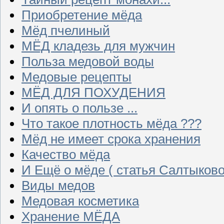
Приобретение мёда
Мёд пчелиный
МЁД кладезь для мужчин
Польза медовой воды
Медовые рецепты
МЁД ДЛЯ ПОХУДЕНИЯ
И опять о пользе ...
Что такое плотность мёда ???
Мёд не имеет срока хранения
Качество мёда
И Ещё о мёде ( статья Салтыково
Виды медов
Медовая косметика
Хранение МЁДА