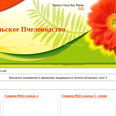
Приветствую Вас
Гость
RSS
ьское Пчеловодство
остей
Крылатые выражения и афоризмы выдающихся личностей разных эпох !!
Снимок.PNG сердце о
Снимок.PNG сердце 3 - копия