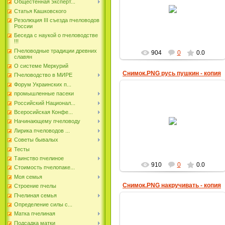
20.02.2018
Общестенная эксперт...
Статья Кашковского
пчеловод
Резолюция III съезда пчеловодов
России
Беседа с наукой о пчеловодстве
!!!
Пчеловодные традиции древних
904
0
0.0
славян
О системе Меркурий
Снимок.PNG русь пушкин - копия
Пчеловодство в МИРЕ
Форум Украинских п...
промышленные пасеки
Российский Национал...
Всеросийская Конфе...
20.02.2018
Начинающему пчеловоду
пчеловод
Лирика пчеловодов ...
Советы бывалых
Тесты
Таинство пчелиное
910
0
0.0
Стоимость пчелопаке...
Моя семья
Снимок.PNG накручивать - копия
Строение пчелы
Пчелиная семья
Определение силы с...
Матка пчелиная
Подсадка матки