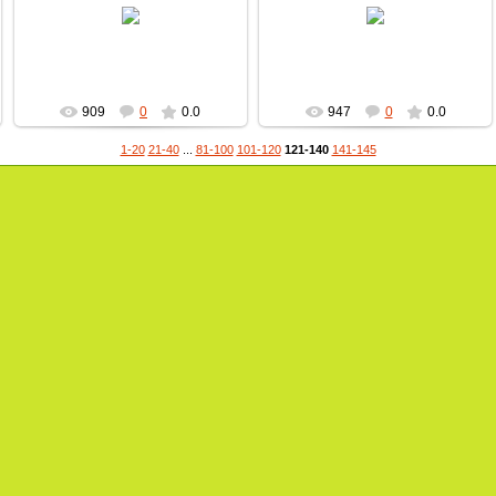
пчеловод
пчеловод
909
0
0.0
947
0
0.0
1-20
21-40
...
81-100
101-120
121-140
141-145