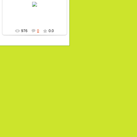
пчеловод
976
0
0.0