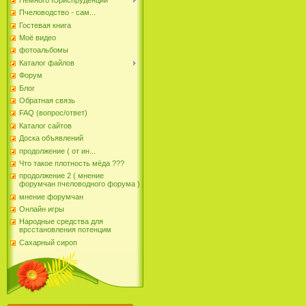
Пчеловодство - сам...
Гостевая книга
Моё видео
фотоальбомы
Каталог файлов
Форум
Блог
Обратная связь
FAQ (вопрос/ответ)
Каталог сайтов
Доска объявлений
продолжение ( от ин...
Что такое плотность мёда ???
продолжение 2 ( мнение
форумчан пчеловодного форума )
мнение форумчан
Онлайн игры
Народные средства для
врсстановления потенцим
Сахарный сироп