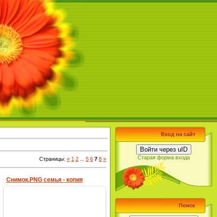
Вход на сайт
Войти через uID
Старая форма входа
Страницы
:
«
1
2
...
5
6
7
8
»
Снимок.PNG семья - копия
Поиск