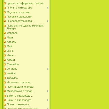
Крылатые афоризмы о жизни
Пчёлы в литературе
Медоносы лесные
Пасека и фенология
Пчеловодство и пра...
Приметы погоды по месяцам:
Январь
Февраль
Март
Апрель
Май
Июнь
Июль.
Август
Сентябрь
Октябрь
ноябрь
Декабрь.
И снова о стволов...
Пестициды и их виды
Минсельхоз о пчёла...
Закон о пчеловодст...
Закон о пчеловодст...
Проект закона о п...
Немного Юриспруденции