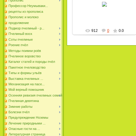
Прополис
Профессор Неумываки...
пчеловод
рецепты из прополиса
Прополис и молоко
продолжение
Подмор пчелиный - р...
912
0
0.0
Пчелиный воск
Соты пчелиные
Роение пчёл
Методы поимки роёв
Пчелиное воровство
Каталог статей и породы пчёл
Пакетное пчеловодство
Типы и формы ульёв
Выставка пчелиных ...
Механизация на пасе...
Мой верный помошник
Осенняя ревизия пчелиных семей
Пчелиная девятина
Зимние работы
Болезни пчёл
Предупреждение Ноземы
Лечение природными ...
Опасные гости на ...
Литературная страница