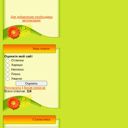
Для добавления необходима
авторизация
Наш опрос
Оцените мой сайт
Отлично
Хорошо
Неплохо
Плохо
Ужасно
Результаты
|
Архив опросов
Всего ответов:
118
Статистика