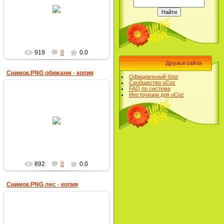
20.02.2018
пчеловод
919
0
0.0
Друзья сайта
Снимок.PNG обижанм - копия
Официальный блог
Сообщество uCoz
FAQ по системе
Инструкции для uCoz
20.02.2018
пчеловод
892
0
0.0
Снимок.PNG лес - копия