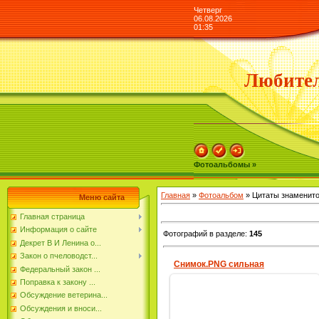
Четверг
06.08.2026
01:35
Любител
Фотоальбомы »
Главная
»
Фотоальбом
» Цитаты знаменит
Меню сайта
Главная страница
Информация о сайте
Фотографий в разделе
:
145
Декрет В И Ленина о...
Закон о пчеловодст...
Снимок.PNG сильная
Федеральный закон ...
Поправка к закону ...
Обсуждение ветерина...
Обсуждения и вноси...