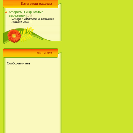
Категории раздела
Афоризмы и крылатые
выражения
[145]
Цитаты и афоризмы выдающихся
людей и эпох !!
Мини-чат