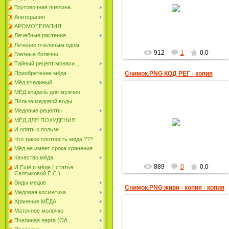
20.02.2018
Трутовочная пчелина...
пчеловод
Апитерапия
АРОМОТЕРАПИЯ
Лечебные растения ...
Лечение пчелиным ядом
912
1
0.0
Глазные болезни
Тайный рецепт монахи...
Приобретение мёда
Снимок.PNG КОД РЕГ - копия
Мёд пчелиный
МЁД кладезь для мужчин
Польза медовой воды
Медовые рецепты
20.02.2018
МЁД ДЛЯ ПОХУДЕНИЯ
И опять о пользе ...
пчеловод
Что такое плотность мёда ???
Мёд не имеет срока хранения
Качество мёда
889
0
0.0
И Ещё о мёде ( статья
Салтыковой Е С )
Виды медов
Снимок.PNG живи - копия - копия
Медовая косметика
Хранение МЁДА
Маточное молочко
Пчелиная перга (Об...
20.02.2018