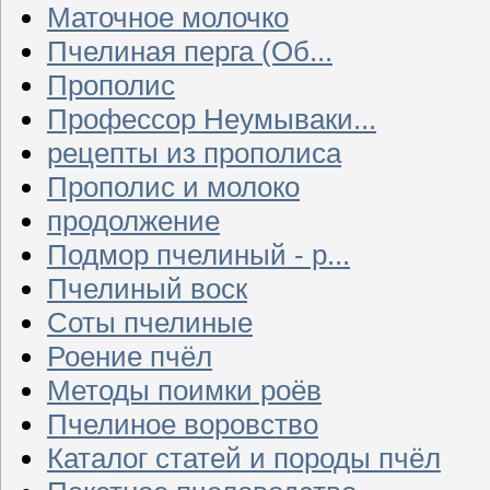
Маточное молочко
Пчелиная перга (Об...
Прополис
Профессор Неумываки...
рецепты из прополиса
Прополис и молоко
продолжение
Подмор пчелиный - р...
Пчелиный воск
Соты пчелиные
Роение пчёл
Методы поимки роёв
Пчелиное воровство
Каталог статей и породы пчёл