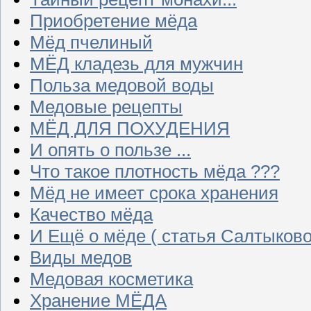
Приобретение мёда
Мёд пчелиный
МЁД кладезь для мужчин
Польза медовой воды
Медовые рецепты
МЁД ДЛЯ ПОХУДЕНИЯ
И опять о пользе ...
Что такое плотность мёда ???
Мёд не имеет срока хранения
Качество мёда
И Ещё о мёде ( статья Салтыково
Виды медов
Медовая косметика
Хранение МЁДА