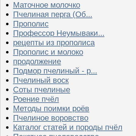
Маточное молочко
Пчелиная перга (Об...
Прополис
Профессор Неумываки...
рецепты из прополиса
Прополис и молоко
продолжение
Подмор пчелиный - р...
Пчелиный воск
Соты пчелиные
Роение пчёл
Методы поимки роёв
Пчелиное воровство
Каталог статей и породы пчёл