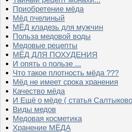
Приобретение мёда
Мёд пчелиный
МЁД кладезь для мужчин
Польза медовой воды
Медовые рецепты
МЁД ДЛЯ ПОХУДЕНИЯ
И опять о пользе ...
Что такое плотность мёда ???
Мёд не имеет срока хранения
Качество мёда
И Ещё о мёде ( статья Салтыково
Виды медов
Медовая косметика
Хранение МЁДА