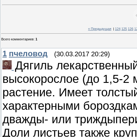
« Предыдущая
|
124
125
126
1
Всего комментариев
:
1
1
пчеловод
(30.03.2017 20:29)
Дягиль лекарственны
высокорослое (до 1,5-2 
растение. Имеет толсты
характерными бороздкам
дважды- или триждыпер
Доли листьев также круп