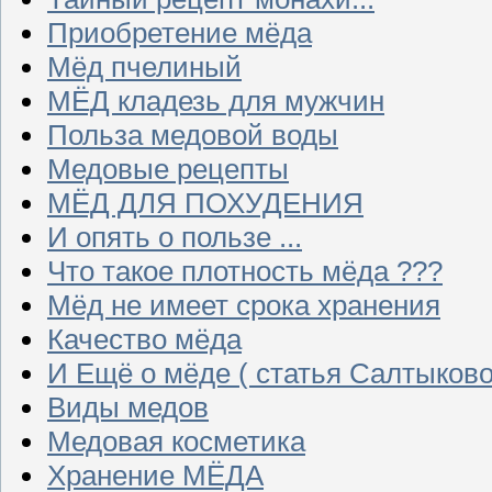
Приобретение мёда
Мёд пчелиный
МЁД кладезь для мужчин
Польза медовой воды
Медовые рецепты
МЁД ДЛЯ ПОХУДЕНИЯ
И опять о пользе ...
Что такое плотность мёда ???
Мёд не имеет срока хранения
Качество мёда
И Ещё о мёде ( статья Салтыково
Виды медов
Медовая косметика
Хранение МЁДА