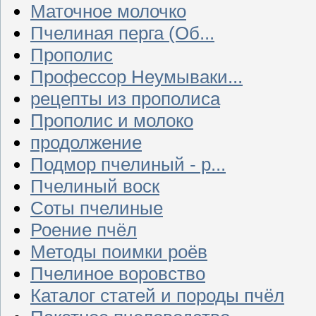
Маточное молочко
Пчелиная перга (Об...
Прополис
Профессор Неумываки...
рецепты из прополиса
Прополис и молоко
продолжение
Подмор пчелиный - р...
Пчелиный воск
Соты пчелиные
Роение пчёл
Методы поимки роёв
Пчелиное воровство
Каталог статей и породы пчёл