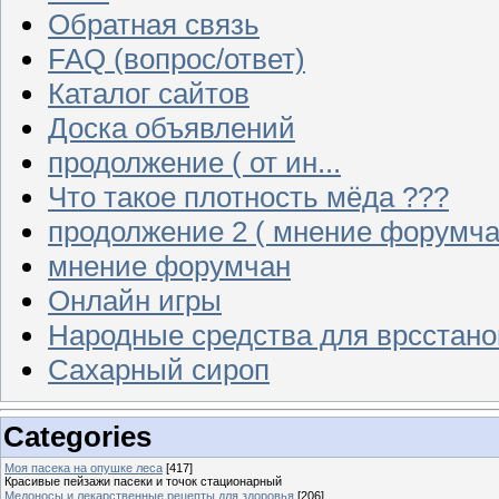
Обратная связь
FAQ (вопрос/ответ)
Каталог сайтов
Доска объявлений
продолжение ( от ин...
Что такое плотность мёда ???
продолжение 2 ( мнение форумча
мнение форумчан
Онлайн игры
Народные средства для врсстан
Сахарный сироп
Categories
Моя пасека на опушке леса
[417]
Красивые пейзажи пасеки и точок стационарный
Медоносы и лекарственные рецепты для здоровья
[206]