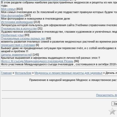
В этом разделе собраны наиболее распространённых медоносов и рецепты из них пр
годы.
Моя семья
[810]
Моя семья пчеловодов из 3х поколений и уже подрастают правнуки которых будем то
Мои фотографии
[387]
Мои фотографии и помошники в пчеловодном деле
Источники информации
[213]
Литература которой пользуюсь для оформления сайта Учебники справочники пчелов
Пчеловодство в искусстве
[31]
Художественное изображение в пчеловодстве, глазами художников и увлечённых лю
Необычные ульи
[83]
Пчеловодные сезоны разных лет
[68]
моменты развития пчелиных семей и развитие медоносных растений во времени разны
происшествия с пчёлами
[6]
Бывают даже не предвиденные ситуации при перевозке пчёл, и с собой необходимо в
аварий и проблем !!!
Цитаты знаменитостей
[145]
Крылатые выражения и афоризмы выдающихся личностей разных эпох !!
Фото с XI съезда Международного пчеловодов Рязань
[86]
Фото участников Международного съезда пчеловодов , состоявшееся в октябре 2018 
Главная
»
Фотоальбом
»
Медоносы и лекарственные рецепты для здоровья
» Дягиль 
Применение в народной медицине Медонос и лекарственное растен
Просмотреть ф