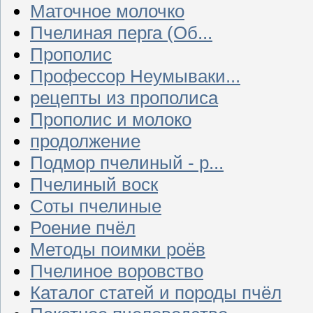
Маточное молочко
Пчелиная перга (Об...
Прополис
Профессор Неумываки...
рецепты из прополиса
Прополис и молоко
продолжение
Подмор пчелиный - р...
Пчелиный воск
Соты пчелиные
Роение пчёл
Методы поимки роёв
Пчелиное воровство
Каталог статей и породы пчёл