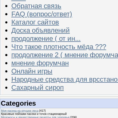
Обратная связь
FAQ (вопрос/ответ)
Каталог сайтов
Доска объявлений
продолжение ( от ин...
Что такое плотность мёда ???
продолжение 2 ( мнение форумча
мнение форумчан
Онлайн игры
Народные средства для врсстан
Сахарный сироп
Categories
Моя пасека на опушке леса
[417]
Красивые пейзажи пасеки и точок стационарный
Медоносы и лекарственные рецепты для здоровья
[206]