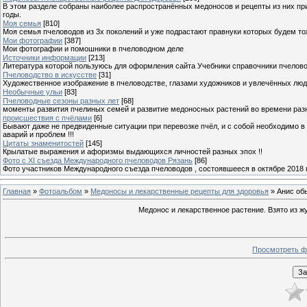
В этом разделе собраны наиболее распространённых медоносов и рецепты из них пр
годы.
Моя семья
[810]
Моя семья пчеловодов из 3х поколений и уже подрастают правнуки которых будем то
Мои фотографии
[387]
Мои фотографии и помошники в пчеловодном деле
Источники информации
[213]
Литература которой пользуюсь для оформления сайта Учебники справочники пчелов
Пчеловодство в искусстве
[31]
Художественное изображение в пчеловодстве, глазами художников и увлечённых лю
Необычные ульи
[83]
Пчеловодные сезоны разных лет
[68]
моменты развития пчелиных семей и развитие медоносных растений во времени разны
происшествия с пчёлами
[6]
Бывают даже не предвиденные ситуации при перевозке пчёл, и с собой необходимо в
аварий и проблем !!!
Цитаты знаменитостей
[145]
Крылатые выражения и афоризмы выдающихся личностей разных эпох !!
Фото с XI съезда Международного пчеловодов Рязань
[86]
Фото участников Международного съезда пчеловодов , состоявшееся в октябре 2018 
Главная
»
Фотоальбом
»
Медоносы и лекарственные рецепты для здоровья
» Анис об
Медонос и лекарственное растение. Взято из жу
Просмотреть ф