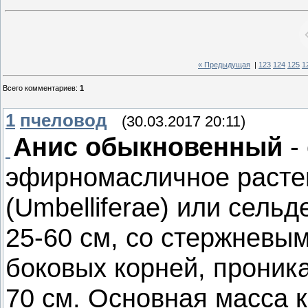
« Предыдущая
|
123
124
125
1
Всего комментариев
:
1
1
пчеловод
(30.03.2017 20:11)
Анис обыкновенный
-
эфирномасличное расте
(Umbelliferae) или сель
25-60 см, со стержневым
боковых корней, проника
70 см. Основная масса к