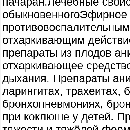
пачаран.Лечебные свойс
обыкновенногоЭфирное 
противовоспалительным
отхаркивающим действи
препараты из плодов ан
отхаркивающее средство
дыхания. Препараты ани
ларингитах, трахеитах, 
бронхопневмониях, брон
при коклюше у детей. П
тяжести и тяжёлой фор