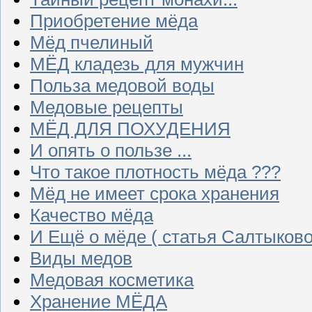
Приобретение мёда
Мёд пчелиный
МЁД кладезь для мужчин
Польза медовой воды
Медовые рецепты
МЁД ДЛЯ ПОХУДЕНИЯ
И опять о пользе ...
Что такое плотность мёда ???
Мёд не имеет срока хранения
Качество мёда
И Ещё о мёде ( статья Салтыково
Виды медов
Медовая косметика
Хранение МЁДА