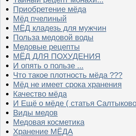
Приобретение мёда
Мёд пчелиный
МЁД кладезь для мужчин
Польза медовой воды
Медовые рецепты
МЁД ДЛЯ ПОХУДЕНИЯ
И опять о пользе ...
Что такое плотность мёда ???
Мёд не имеет срока хранения
Качество мёда
И Ещё о мёде ( статья Салтыково
Виды медов
Медовая косметика
Хранение МЁДА