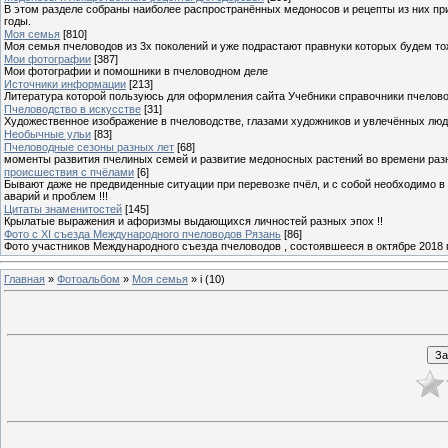
В этом разделе собраны наиболее распространённых медоносов и рецепты из них пр
годы.
Моя семья
[810]
Моя семья пчеловодов из 3х поколений и уже подрастают правнуки которых будем то
Мои фотографии
[387]
Мои фотографии и помошники в пчеловодном деле
Источники информации
[213]
Литература которой пользуюсь для оформления сайта Учебники справочники пчелов
Пчеловодство в искусстве
[31]
Художественное изображение в пчеловодстве, глазами художников и увлечённых лю
Необычные ульи
[83]
Пчеловодные сезоны разных лет
[68]
моменты развития пчелиных семей и развитие медоносных растений во времени разны
происшествия с пчёлами
[6]
Бывают даже не предвиденные ситуации при перевозке пчёл, и с собой необходимо в
аварий и проблем !!!
Цитаты знаменитостей
[145]
Крылатые выражения и афоризмы выдающихся личностей разных эпох !!
Фото с XI съезда Международного пчеловодов Рязань
[86]
Фото участников Международного съезда пчеловодов , состоявшееся в октябре 2018 
Главная
»
Фотоальбом
»
Моя семья
» i (10)