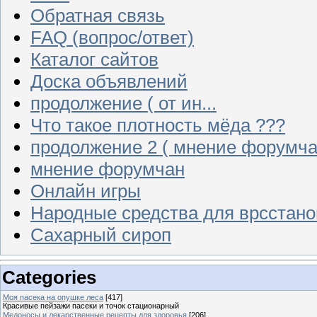
Обратная связь
FAQ (вопрос/ответ)
Каталог сайтов
Доска объявлений
продолжение ( от ин...
Что такое плотность мёда ???
продолжение 2 ( мнение форумча
мнение форумчан
Онлайн игры
Народные средства для врсстан
Сахарный сироп
Categories
Моя пасека на опушке леса
[417]
Красивые пейзажи пасеки и точок стационарный
Медоносы и лекарственные рецепты для здоровья
[206]