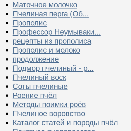
Маточное молочко
Пчелиная перга (Об...
Прополис
Профессор Неумываки...
рецепты из прополиса
Прополис и молоко
продолжение
Подмор пчелиный - р...
Пчелиный воск
Соты пчелиные
Роение пчёл
Методы поимки роёв
Пчелиное воровство
Каталог статей и породы пчёл