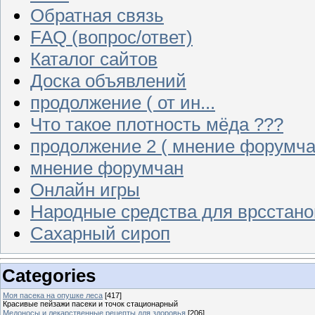
Обратная связь
FAQ (вопрос/ответ)
Каталог сайтов
Доска объявлений
продолжение ( от ин...
Что такое плотность мёда ???
продолжение 2 ( мнение форумча
мнение форумчан
Онлайн игры
Народные средства для врсстан
Сахарный сироп
Categories
Моя пасека на опушке леса
[417]
Красивые пейзажи пасеки и точок стационарный
Медоносы и лекарственные рецепты для здоровья
[206]