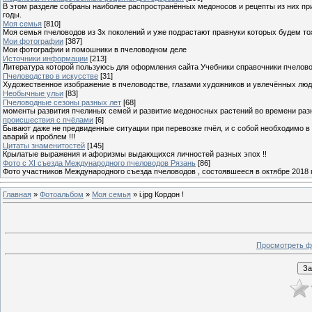
В этом разделе собраны наиболее распространённых медоносов и рецепты из них пр
годы.
Моя семья
[810]
Моя семья пчеловодов из 3х поколений и уже подрастают правнуки которых будем то
Мои фотографии
[387]
Мои фотографии и помошники в пчеловодном деле
Источники информации
[213]
Литература которой пользуюсь для оформления сайта Учебники справочники пчелов
Пчеловодство в искусстве
[31]
Художественное изображение в пчеловодстве, глазами художников и увлечённых лю
Необычные ульи
[83]
Пчеловодные сезоны разных лет
[68]
моменты развития пчелиных семей и развитие медоносных растений во времени разны
происшествия с пчёлами
[6]
Бывают даже не предвиденные ситуации при перевозке пчёл, и с собой необходимо в
аварий и проблем !!!
Цитаты знаменитостей
[145]
Крылатые выражения и афоризмы выдающихся личностей разных эпох !!
Фото с XI съезда Международного пчеловодов Рязань
[86]
Фото участников Международного съезда пчеловодов , состоявшееся в октябре 2018 
Главная
»
Фотоальбом
»
Моя семья
» i.jpg Кордон !
Просмотреть ф