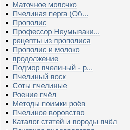
Маточное молочко
Пчелиная перга (Об...
Прополис
Профессор Неумываки...
рецепты из прополиса
Прополис и молоко
продолжение
Подмор пчелиный - р...
Пчелиный воск
Соты пчелиные
Роение пчёл
Методы поимки роёв
Пчелиное воровство
Каталог статей и породы пчёл