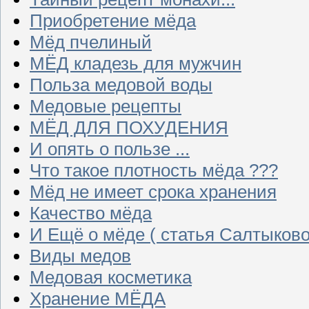
Приобретение мёда
Мёд пчелиный
МЁД кладезь для мужчин
Польза медовой воды
Медовые рецепты
МЁД ДЛЯ ПОХУДЕНИЯ
И опять о пользе ...
Что такое плотность мёда ???
Мёд не имеет срока хранения
Качество мёда
И Ещё о мёде ( статья Салтыково
Виды медов
Медовая косметика
Хранение МЁДА